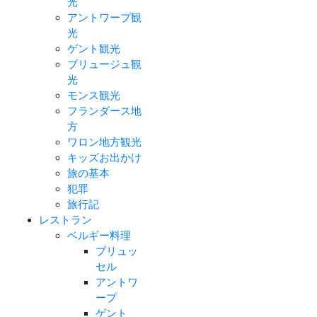
光
アントワープ観
光
ゲント観光
ブリュージュ観
光
モンス観光
フランダース地
方
ワロン地方観光
キッズお出かけ
旅の基本
犯罪
旅行記
レストラン
ベルギー料理
ブリュッ
セル
アントワ
ープ
ゲント