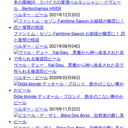
冬の風物詩。スパイスの麦酒ベルタンシャン・イヴェー
ル Bertinchamps HIVER
ベルギー・ビール
2021年12月20日
ファントム・セゾン Fantôme Saison お姫様が幽霊に！ 恋
と復讐の怪談
ベルギー・ビール
2021年08月04日
ヴァル・デュー Val-Dieu 悪魔から神へ改名された谷で
作られる修道院ビール
ベルギー・ビール
2020年03月06日
Diôle blonde ディオール・ブロンド 飽きのこない爽やか
ビール
ベルギー・ビール
2019年11月22日
ビエール・デ・ザミ Bière Des Amis 自然派の癒し系ビ