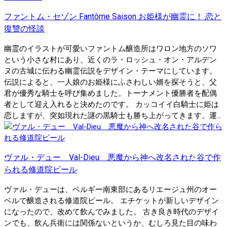
ファントム・セゾン Fantôme Saison お姫様が幽霊に！ 恋と
復讐の怪談
幽霊のイラストが可愛いファントム醸造所はワロン地方のソワ
という小さな村にあり、近くのラ・ロッシュ・オン・アルデン
ヌの古城に伝わる幽霊伝説をデザイン・テーマにしています。
伝説によると、一人娘のお姫様にふさわしい婿を探そうと、父
君が優秀な騎士を呼び集めました。トーナメント優勝者を配偶
者として迎え入れると決めたのです。 カッコイイ白騎士に姫は
恋しますが、突如現れた謎の黒騎士も勝ち上がってきます。運...
ヴァル・デュー Val-Dieu 悪魔から神へ改名された谷で作
られる修道院ビール
ヴァル・デューは、ベルギー南東部にあるリエージュ州のオー
ベルで醸造される修道院ビール。 エチケットが新しいデザイン
になったので、改めて飲んでみました。 古き良き時代のデザイ
ンでも、飲ん兵衛には関係ないというか、むしろ見た目の味わ