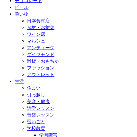
チョコレート
ビール
買い物
日本食材店
食材・お惣菜
ワイン店
マルシェ
アンティーク
ダイヤモンド
雑貨・おもちゃ
ファッション
アウトレット
生活
住まい
引っ越し
美容・健康
語学レッスン
音楽レッスン
習いごと
学校教育
学習障害