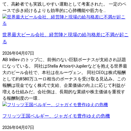
て、高齢者でも実践しやすい運動として考案された。 一定のペ
ースで歩き続けるよりも効率的に心肺機能や筋力を...
世界最大ビール会社、経営陣と現場の給与格差に不満が起こ
る
2026年04月07日
AB InBev のトップに、前例のない巨額ボーナスが支給され話題
になっている。 同社はStella ArtoisやJupilerなどを抱える世界最
大のビール会社で、本社は在ルーヴェン。 同社CEOは株式報酬
として約8580万ユーロ相当のボーナスを受け取る見込み。この
報酬は現金でなく株式で支給、企業価値の向上に応じて利益が
増える仕組みだ。会社側は、長期的な業績や株主価値を重視す
る報酬制度の一環...
フリッツ王国ベルギー、ジャガイモ豊作ゆえの危機
2026年04月07日