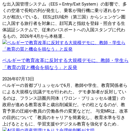
な出入国管理システム（EES＝Entry/Exit System）の影響で、多
くの空港で長蛇の列が発生し、乗客が飛行機に乗り遅れるケー
スが相次いでいる。 EESはEU域外（第三国）からシェンゲン圏
に入国する旅行者を対象に、顔写真と指紋を登録・照合する生
体認証システムで、従来のパスポートへの入国スタンプに代わ
るもの。2026年4月から本格運...
ベルギーで教育改革に反対する大規模デモに、教師・学生ら
「教育の質と機会を損なう」と反発
2026年07月13日
ベルギーの首都ブリュッセルで6月、教師や学生、教育関係者ら
による大規模な抗議デモが行われた。 デモ参加者が反対してい
るのは、フランス語圏共同体（ワロン・ブリュッセル連盟）の
政府が進める教育改革と歳出削減策だ。その柱となるのが、教
育予算の圧縮や教員の労働条件の変更などだ。 与党MRは、改革
の目的について「教員のキャリアを簡素化し、教育水準を引き
上げるとともに、学習支援やデジタル教育を強化するため...