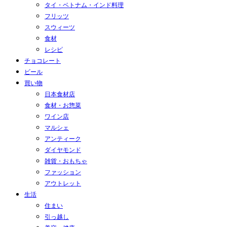
タイ・ベトナム・インド料理
フリッツ
スウィーツ
食材
レシピ
チョコレート
ビール
買い物
日本食材店
食材・お惣菜
ワイン店
マルシェ
アンティーク
ダイヤモンド
雑貨・おもちゃ
ファッション
アウトレット
生活
住まい
引っ越し