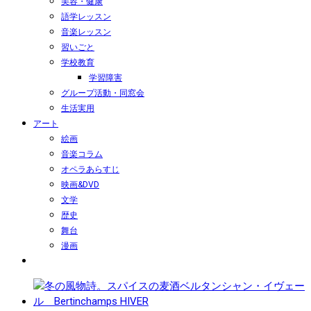
美容・健康
語学レッスン
音楽レッスン
習いごと
学校教育
学習障害
グループ活動・同窓会
生活実用
アート
絵画
音楽コラム
オペラあらすじ
映画&DVD
文学
歴史
舞台
漫画