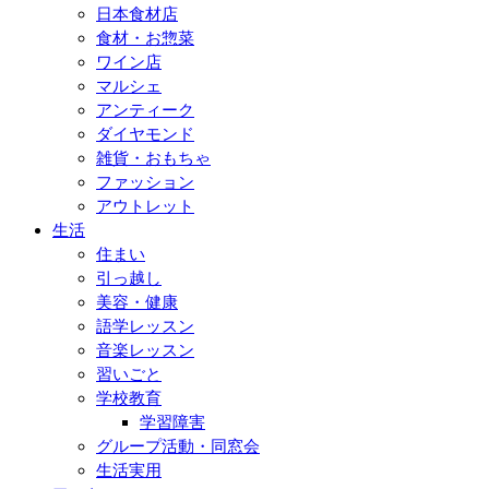
日本食材店
食材・お惣菜
ワイン店
マルシェ
アンティーク
ダイヤモンド
雑貨・おもちゃ
ファッション
アウトレット
生活
住まい
引っ越し
美容・健康
語学レッスン
音楽レッスン
習いごと
学校教育
学習障害
グループ活動・同窓会
生活実用