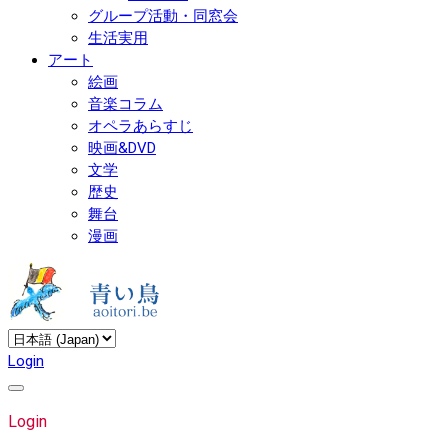
グループ活動・同窓会
生活実用
アート
絵画
音楽コラム
オペラあらすじ
映画&DVD
文学
歴史
舞台
漫画
Login
Login