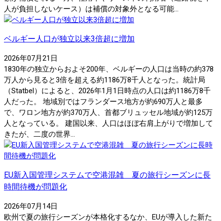
人が負担しないケース）は補償の対象外となる可能...
ベルギー人口が独立以来3倍超に増加
2026年07月21日
1830年の独立からおよそ200年、ベルギーの人口は当時の約378
万人から見ると3倍を超える約1186万8千人となった。統計局
（Statbel）によると、2026年1月1日時点の人口は約1186万8千
人だった。 地域別ではフランダース地方が約690万人と最多
で、ワロン地方が約370万人、首都ブリュッセル地域が約125万
人となっている。 建国以来、人口はほぼ右肩上がりで増加して
きたが、二度の世界...
EU新入国管理システムで空港混雑 夏の旅行シーズンに長
時間待機が問題化
2026年07月14日
欧州で夏の旅行シーズンが本格化するなか、EUが導入した新た