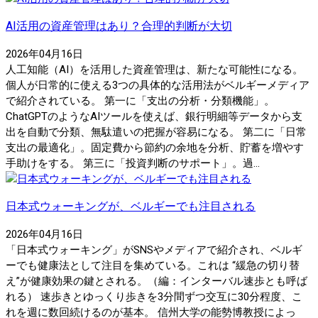
AI活用の資産管理はあり？合理的判断が大切
2026年04月16日
人工知能（AI）を活用した資産管理は、新たな可能性になる。
個人が日常的に使える3つの具体的な活用法がベルギーメディア
で紹介されている。 第一に「支出の分析・分類機能」。
ChatGPTのようなAIツールを使えば、銀行明細等データから支
出を自動で分類、無駄遣いの把握が容易になる。 第二に「日常
支出の最適化」。固定費から節約の余地を分析、貯蓄を増やす
手助けをする。 第三に「投資判断のサポート」。過...
日本式ウォーキングが、ベルギーでも注目される
2026年04月16日
「日本式ウォーキング」がSNSやメディアで紹介され、ベルギ
ーでも健康法として注目を集めている。これは “緩急の切り替
え”が健康効果の鍵とされる。（編：インターバル速歩とも呼ば
れる） 速歩きとゆっくり歩きを3分間ずつ交互に30分程度、こ
れを週に数回続けるのが基本。 信州大学の能勢博教授によっ