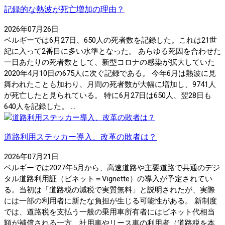
記録的な熱波が死亡増加の理由？
2026年07月26日
ベルギーでは6月27日、650人の死者数を記録した。これは21世
紀に入って2番目に多い水準となった。 あらゆる死因を合わせた
一日あたりの死者数として、新型コロナの感染が拡大していた
2020年4月10日の675人に次ぐ記録である。 今年6月は熱波に見
舞われたことも加わり、月間の死者数が大幅に増加し、9741人
が死亡したと見られている。 特に6月27日は650人、翌28日も
640人を記録した。 ...
道路利用ステッカー導入、改革の敗者は？
2026年07月21日
ベルギーでは2027年5月から、高速道路や主要道路で共通のデジ
タル道路利用証（ビネット＝Vignette）の導入が予定されてい
る。当初は「道路税の減税で実質無料」と説明されたが、実際
には一部の利用者に新たな負担が生じる可能性がある。 新制度
では、道路税を支払う一般の乗用車所有者にはビネット代相当
額が補償される一方、社用車やリース車の利用者（道路税を本