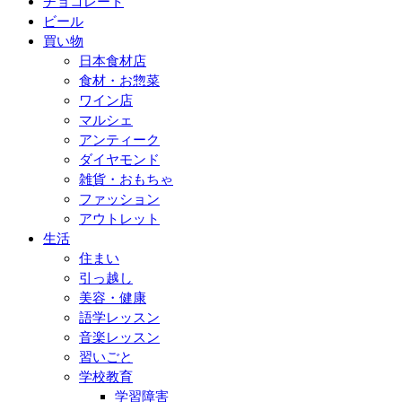
チョコレート
ビール
買い物
日本食材店
食材・お惣菜
ワイン店
マルシェ
アンティーク
ダイヤモンド
雑貨・おもちゃ
ファッション
アウトレット
生活
住まい
引っ越し
美容・健康
語学レッスン
音楽レッスン
習いごと
学校教育
学習障害