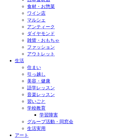
食材・お惣菜
ワイン店
マルシェ
アンティーク
ダイヤモンド
雑貨・おもちゃ
ファッション
アウトレット
生活
住まい
引っ越し
美容・健康
語学レッスン
音楽レッスン
習いごと
学校教育
学習障害
グループ活動・同窓会
生活実用
アート