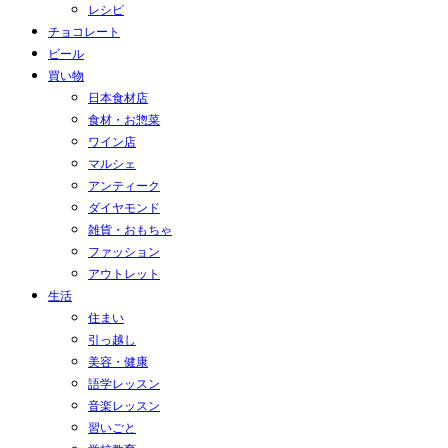
レシピ
チョコレート
ビール
買い物
日本食材店
食材・お惣菜
ワイン店
マルシェ
アンティーク
ダイヤモンド
雑貨・おもちゃ
ファッション
アウトレット
生活
住まい
引っ越し
美容・健康
語学レッスン
音楽レッスン
習いごと