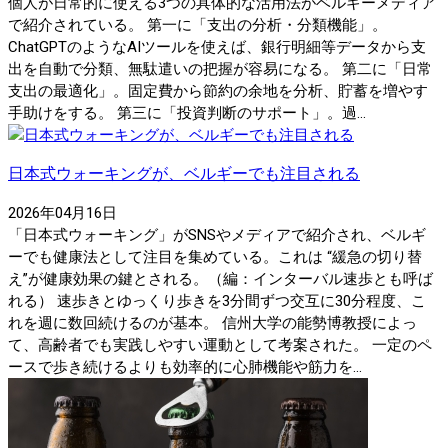
個人が日常的に使える3つの具体的な活用法がベルギーメディア
で紹介されている。 第一に「支出の分析・分類機能」。
ChatGPTのようなAIツールを使えば、銀行明細等データから支
出を自動で分類、無駄遣いの把握が容易になる。 第二に「日常
支出の最適化」。固定費から節約の余地を分析、貯蓄を増やす
手助けをする。 第三に「投資判断のサポート」。過...
日本式ウォーキングが、ベルギーでも注目される
2026年04月16日
「日本式ウォーキング」がSNSやメディアで紹介され、ベルギ
ーでも健康法として注目を集めている。これは “緩急の切り替
え”が健康効果の鍵とされる。（編：インターバル速歩とも呼ば
れる） 速歩きとゆっくり歩きを3分間ずつ交互に30分程度、こ
れを週に数回続けるのが基本。 信州大学の能勢博教授によっ
て、高齢者でも実践しやすい運動として考案された。 一定のペ
ースで歩き続けるよりも効率的に心肺機能や筋力を...