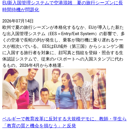
EU新入国管理システムで空港混雑 夏の旅行シーズンに長
時間待機が問題化
2026年07月14日
欧州で夏の旅行シーズンが本格化するなか、EUが導入した新た
な出入国管理システム（EES＝Entry/Exit System）の影響で、多
くの空港で長蛇の列が発生し、乗客が飛行機に乗り遅れるケー
スが相次いでいる。 EESはEU域外（第三国）からシェンゲン圏
に入国する旅行者を対象に、顔写真と指紋を登録・照合する生
体認証システムで、従来のパスポートへの入国スタンプに代わ
るもの。2026年4月から本格運...
ベルギーで教育改革に反対する大規模デモに、教師・学生ら
「教育の質と機会を損なう」と反発