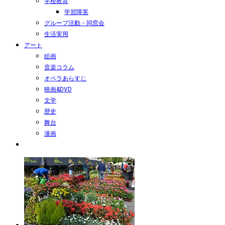
学校教育
学習障害
グループ活動・同窓会
生活実用
アート
絵画
音楽コラム
オペラあらすじ
映画&DVD
文学
歴史
舞台
漫画