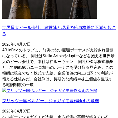
世界最大ビール会社、経営陣と現場の給与格差に不満が起こ
る
2026年04月07日
AB InBev のトップに、前例のない巨額ボーナスが支給され話題
になっている。 同社はStella ArtoisやJupilerなどを抱える世界最
大のビール会社で、本社は在ルーヴェン。 同社CEOは株式報酬
として約8580万ユーロ相当のボーナスを受け取る見込み。この
報酬は現金でなく株式で支給、企業価値の向上に応じて利益が
増える仕組みだ。会社側は、長期的な業績や株主価値を重視す
る報酬制度の一環...
フリッツ王国ベルギー、ジャガイモ豊作ゆえの危機
2026年04月07日
ベルギーでジャガイモが大幅に余る異例の事態が起きている。