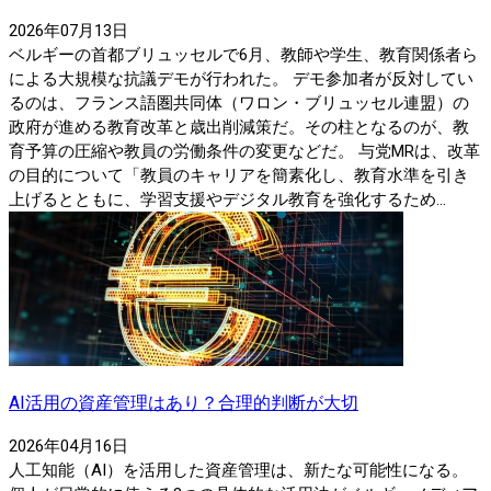
2026年07月13日
ベルギーの首都ブリュッセルで6月、教師や学生、教育関係者ら
による大規模な抗議デモが行われた。 デモ参加者が反対してい
るのは、フランス語圏共同体（ワロン・ブリュッセル連盟）の
政府が進める教育改革と歳出削減策だ。その柱となるのが、教
育予算の圧縮や教員の労働条件の変更などだ。 与党MRは、改革
の目的について「教員のキャリアを簡素化し、教育水準を引き
上げるとともに、学習支援やデジタル教育を強化するため...
AI活用の資産管理はあり？合理的判断が大切
2026年04月16日
人工知能（AI）を活用した資産管理は、新たな可能性になる。