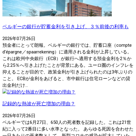
ベルギーの銀行が貯蓄金利を引き上げ、３％前後の利率も
2026年07月26日
預金者にとって朗報。ベルギーの銀行では、貯蓄口座（compte
d'épargne／spaarrekening）に適用される金利が上昇している。
これは欧州中央銀行（ECB）が銀行へ適用する預金金利を2％か
ら2.25％へ引き上げたことが背景にある。ユーロ圏のインフレを
抑えることが目的で、政策金利が引き上げられたのは3年ぶりの
こと。 ECBが金利をあげると、市中銀行は住宅ローンなどの貸
出金利だけ...
記録的な熱波が死亡増加の理由？
2026年07月26日
ベルギーでは6月27日、650人の死者数を記録した。これは21世
紀に入って2番目に多い水準となった。 あらゆる死因を合わせた
一日あたりの死者数として、新型コロナの感染が拡大していた