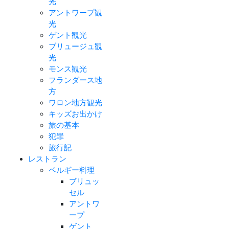
光
アントワープ観
光
ゲント観光
ブリュージュ観
光
モンス観光
フランダース地
方
ワロン地方観光
キッズお出かけ
旅の基本
犯罪
旅行記
レストラン
ベルギー料理
ブリュッ
セル
アントワ
ープ
ゲント