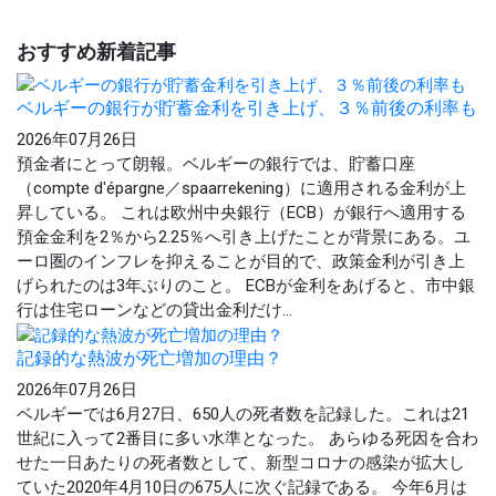
おすすめ新着記事
ベルギーの銀行が貯蓄金利を引き上げ、３％前後の利率も
2026年07月26日
預金者にとって朗報。ベルギーの銀行では、貯蓄口座
（compte d'épargne／spaarrekening）に適用される金利が上
昇している。 これは欧州中央銀行（ECB）が銀行へ適用する
預金金利を2％から2.25％へ引き上げたことが背景にある。ユ
ーロ圏のインフレを抑えることが目的で、政策金利が引き上
げられたのは3年ぶりのこと。 ECBが金利をあげると、市中銀
行は住宅ローンなどの貸出金利だけ...
記録的な熱波が死亡増加の理由？
2026年07月26日
ベルギーでは6月27日、650人の死者数を記録した。これは21
世紀に入って2番目に多い水準となった。 あらゆる死因を合わ
せた一日あたりの死者数として、新型コロナの感染が拡大し
ていた2020年4月10日の675人に次ぐ記録である。 今年6月は