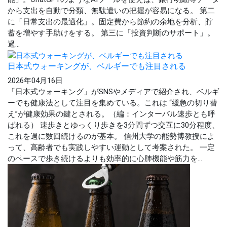
から支出を自動で分類、無駄遣いの把握が容易になる。 第二
に「日常支出の最適化」。固定費から節約の余地を分析、貯
蓄を増やす手助けをする。 第三に「投資判断のサポート」。
過...
日本式ウォーキングが、ベルギーでも注目される
2026年04月16日
「日本式ウォーキング」がSNSやメディアで紹介され、ベルギ
ーでも健康法として注目を集めている。これは “緩急の切り替
え”が健康効果の鍵とされる。（編：インターバル速歩とも呼
ばれる） 速歩きとゆっくり歩きを3分間ずつ交互に30分程度、
これを週に数回続けるのが基本。 信州大学の能勢博教授によ
って、高齢者でも実践しやすい運動として考案された。 一定
のペースで歩き続けるよりも効率的に心肺機能や筋力を...