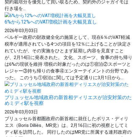
契約栽培分を優先して買い取るため、契約外のジャガイモは
行き場を...
6%から12%へのVAT増税計画を大幅見直し
2026年03月03日
ベルギー政府の財政健全化の施策として、現在6％のVAT軽減
税率が適用されている4つの項目を12％に上げることが決定さ
れていたが、その実施をひとまず延期し内容を見直すこと
が、2月14日に発表された。 文化、スポーツ、食事の持ち帰り
は6%の現状を維持 増税の対象だったのは①宿泊②スポーツと
レジャー③持ち帰りの食事④エンターテイメントの分野であ
った。 このうち①宿泊に関しては予定通りに3月1日から...
ブリュッセル地域政府の新首相ディリエスが治安対策のた
めミディ駅を視察
2026年03月03日
ブリュッセル首都圏政府の新首相に就任したボリス・ディリ
エス（Boris Dilliès、MR党）は、2月16日に初の視察としてミ
ディ駅を訪問した。 同行したのはMR党に所属する連邦政府の