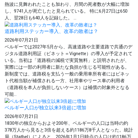
熱波に見舞われたことも加わり、月間の死者数が大幅に増加
し、9741人が死亡したと見られている。 特に6月27日は650
人、翌28日も640人を記録した。 ...
道路利用ステッカー導入、改革の敗者は？
2026年07月21日
ベルギーでは2027年5月から、高速道路や主要道路で共通のデ
ジタル道路利用証（ビネット＝Vignette）の導入が予定されて
いる。当初は「道路税の減税で実質無料」と説明されたが、
実際には一部の利用者に新たな負担が生じる可能性がある。
新制度では、道路税を支払う一般の乗用車所有者にはビネッ
ト代相当額が補償される一方、社用車やリース車の利用者
（道路税を本人が負担しないケース）は補償の対象外となる
可能...
ベルギー人口が独立以来3倍超に増加
2026年07月21日
1830年の独立からおよそ200年、ベルギーの人口は当時の約
378万人から見ると3倍を超える約1186万8千人となった。統計
局（Statbel）によると、2026年1月1日時点の人口は約1186万