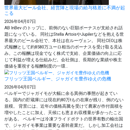
世界最大ビール会社、経営陣と現場の給与格差に不満が起
こる
2026年04月07日
AB InBev のトップに、前例のない巨額ボーナスが支給され話
題になっている。 同社はStella ArtoisやJupilerなどを抱える世
界最大のビール会社で、本社は在ルーヴェン。 同社CEOは株
式報酬として約8580万ユーロ相当のボーナスを受け取る見込
み。この報酬は現金でなく株式で支給、企業価値の向上に応
じて利益が増える仕組みだ。会社側は、長期的な業績や株主
価値を重視する報酬制度の一環...
フリッツ王国ベルギー、ジャガイモ豊作ゆえの危機
2026年04月07日
ベルギーでジャガイモが大幅に余る異例の事態が起きてい
る。国内の貯蔵庫には現在約80万tもの在庫が残り、例のない
規模。 背景には、近年の価格高騰を受けて農家が作付面積を
増やしたことに加え、天候にも恵まれ収穫量が多かったこと
がある。 ベルギーは冷凍フライドポテトの世界有数の輸出国
で、ジャガイモ事業は重要な基幹産業だ。 しかし加工会社は