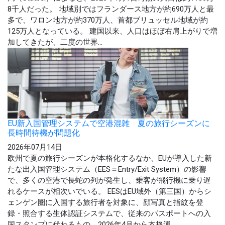
8千人だった。 地域別ではフランダース地方が約690万人と最
多で、ワロン地方が約370万人、首都ブリュッセル地域が約
125万人となっている。 建国以来、人口はほぼ右肩上がりで増
加してきたが、二度の世界...
EU新入国管理システムで空港混雑 夏の旅行シーズンに
長時間待機が問題化
2026年07月14日
欧州で夏の旅行シーズンが本格化するなか、EUが導入した新
たな出入国管理システム（EES＝Entry/Exit System）の影響
で、多くの空港で長蛇の列が発生し、乗客が飛行機に乗り遅
れるケースが相次いでいる。 EESはEU域外（第三国）からシ
ェンゲン圏に入国する旅行者を対象に、顔写真と指紋を登
録・照合する生体認証システムで、従来のパスポートへの入
国スタンプに代わるもの。2026年4月から本格運...