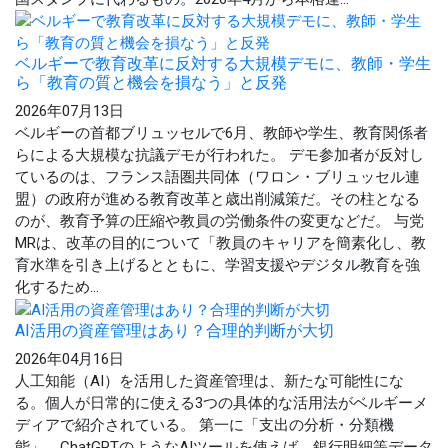
ベルギーで教育改革に反対する大規模デモに、教師・学生
ら「教育の質と機会を損なう」と反発
2026年07月13日
ベルギーの首都ブリュッセルで6月、教師や学生、教育関係者
らによる大規模な抗議デモが行われた。 デモ参加者が反対し
ているのは、フランス語圏共同体（ワロン・ブリュッセル連
盟）の政府が進める教育改革と歳出削減策だ。その柱となる
のが、教育予算の圧縮や教員の労働条件の変更などだ。 与党
MRは、改革の目的について「教員のキャリアを簡素化し、教
育水準を引き上げるとともに、学習支援やデジタル教育を強
化するため...
AI活用の資産管理はあり？合理的判断が大切
2026年04月16日
人工知能（AI）を活用した資産管理は、新たな可能性にな
る。個人が日常的に使える3つの具体的な活用法がベルギーメ
ディアで紹介されている。 第一に「支出の分析・分類機
能」。ChatGPTのようなAIツールを使えば、銀行明細等データ