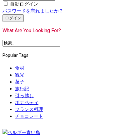
自動ログイン
パスワードを忘れましたか？
ログイン
What Are You Looking For?
Popular Tags
食材
観光
菓子
旅行記
引っ越し
ボナペティ
フランス料理
チョコレート