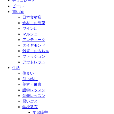
チョコレート
ビール
買い物
日本食材店
食材・お惣菜
ワイン店
マルシェ
アンティーク
ダイヤモンド
雑貨・おもちゃ
ファッション
アウトレット
生活
住まい
引っ越し
美容・健康
語学レッスン
音楽レッスン
習いごと
学校教育
学習障害