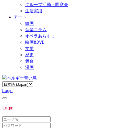
グループ活動・同窓会
生活実用
アート
絵画
音楽コラム
オペラあらすじ
映画&DVD
文学
歴史
舞台
漫画
Login
Login