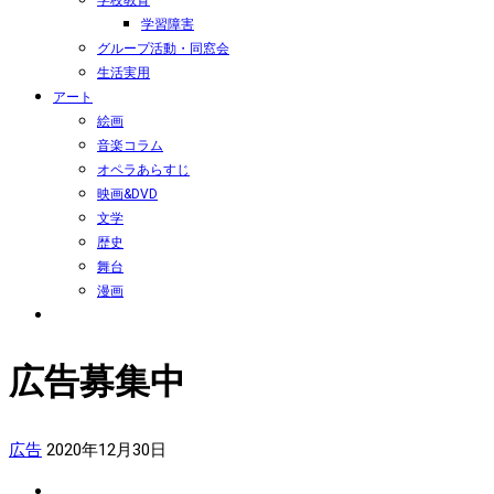
学習障害
グループ活動・同窓会
生活実用
アート
絵画
音楽コラム
オペラあらすじ
映画&DVD
文学
歴史
舞台
漫画
広告募集中
広告
2020年12月30日