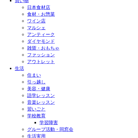
買い物
日本食材店
食材・お惣菜
ワイン店
マルシェ
アンティーク
ダイヤモンド
雑貨・おもちゃ
ファッション
アウトレット
生活
住まい
引っ越し
美容・健康
語学レッスン
音楽レッスン
習いごと
学校教育
学習障害
グループ活動・同窓会
生活実用