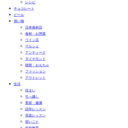
レシピ
チョコレート
ビール
買い物
日本食材店
食材・お惣菜
ワイン店
マルシェ
アンティーク
ダイヤモンド
雑貨・おもちゃ
ファッション
アウトレット
生活
住まい
引っ越し
美容・健康
語学レッスン
音楽レッスン
習いごと
学校教育