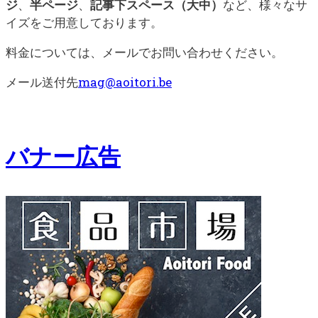
ジ
、
半ページ
、
記事下スペース（大中）
など、様々なサ
イズをご用意しております。
料金については、メールでお問い合わせください。
メール送付先
mag@aoitori.be
バナー広告