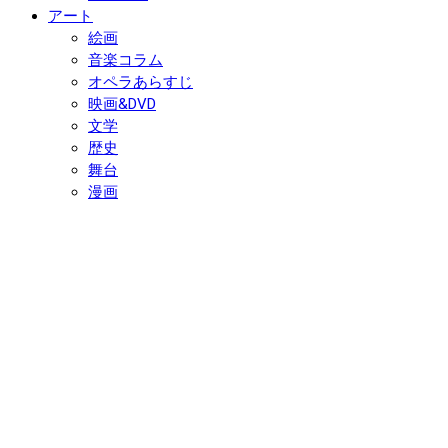
アート
絵画
音楽コラム
オペラあらすじ
映画&DVD
文学
歴史
舞台
漫画