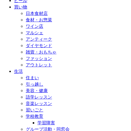
ビール
買い物
日本食材店
食材・お惣菜
ワイン店
マルシェ
アンティーク
ダイヤモンド
雑貨・おもちゃ
ファッション
アウトレット
生活
住まい
引っ越し
美容・健康
語学レッスン
音楽レッスン
習いごと
学校教育
学習障害
グループ活動・同窓会