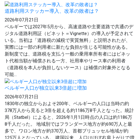
道路利用ステッカー導入、改革の敗者は？
2026年07月21日
ベルギーでは2027年5月から、高速道路や主要道路で共通のデ
ジタル道路利用証（ビネット＝Vignette）の導入が予定されて
いる。当初は「道路税の減税で実質無料」と説明されたが、
実際には一部の利用者に新たな負担が生じる可能性がある。
新制度では、道路税を支払う一般の乗用車所有者にはビネッ
ト代相当額が補償される一方、社用車やリース車の利用者
（道路税を本人が負担しないケース）は補償の対象外となる
可能...
ベルギー人口が独立以来3倍超に増加
2026年07月21日
1830年の独立からおよそ200年、ベルギーの人口は当時の約
378万人から見ると3倍を超える約1186万8千人となった。統計
局（Statbel）によると、2026年1月1日時点の人口は約1186万
8千人だった。 地域別ではフランダース地方が約690万人と最
多で、ワロン地方が約370万人、首都ブリュッセル地域が約
125万人となっている。 建国以来、人口はほぼ右肩上がりで増