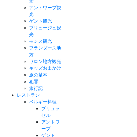
光
アントワープ観
光
ゲント観光
ブリュージュ観
光
モンス観光
フランダース地
方
ワロン地方観光
キッズお出かけ
旅の基本
犯罪
旅行記
レストラン
ベルギー料理
ブリュッ
セル
アントワ
ープ
ゲント