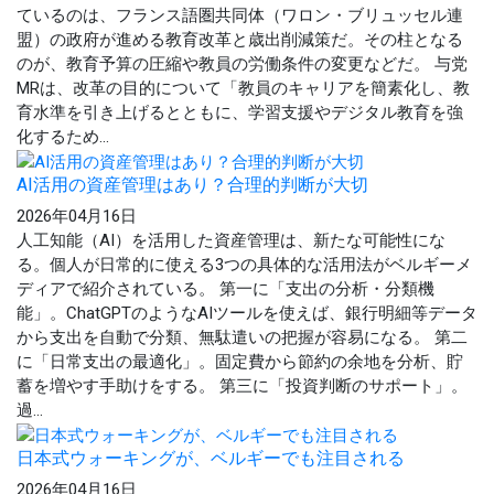
ているのは、フランス語圏共同体（ワロン・ブリュッセル連
盟）の政府が進める教育改革と歳出削減策だ。その柱となる
のが、教育予算の圧縮や教員の労働条件の変更などだ。 与党
MRは、改革の目的について「教員のキャリアを簡素化し、教
育水準を引き上げるとともに、学習支援やデジタル教育を強
化するため...
AI活用の資産管理はあり？合理的判断が大切
2026年04月16日
人工知能（AI）を活用した資産管理は、新たな可能性にな
る。個人が日常的に使える3つの具体的な活用法がベルギーメ
ディアで紹介されている。 第一に「支出の分析・分類機
能」。ChatGPTのようなAIツールを使えば、銀行明細等データ
から支出を自動で分類、無駄遣いの把握が容易になる。 第二
に「日常支出の最適化」。固定費から節約の余地を分析、貯
蓄を増やす手助けをする。 第三に「投資判断のサポート」。
過...
日本式ウォーキングが、ベルギーでも注目される
2026年04月16日