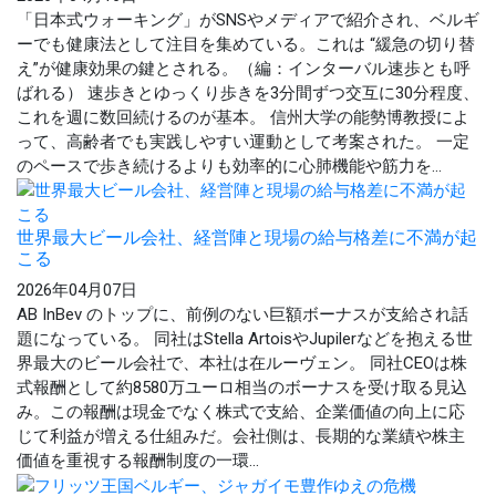
「日本式ウォーキング」がSNSやメディアで紹介され、ベルギ
ーでも健康法として注目を集めている。これは “緩急の切り替
え”が健康効果の鍵とされる。（編：インターバル速歩とも呼
ばれる） 速歩きとゆっくり歩きを3分間ずつ交互に30分程度、
これを週に数回続けるのが基本。 信州大学の能勢博教授によ
って、高齢者でも実践しやすい運動として考案された。 一定
のペースで歩き続けるよりも効率的に心肺機能や筋力を...
世界最大ビール会社、経営陣と現場の給与格差に不満が起
こる
2026年04月07日
AB InBev のトップに、前例のない巨額ボーナスが支給され話
題になっている。 同社はStella ArtoisやJupilerなどを抱える世
界最大のビール会社で、本社は在ルーヴェン。 同社CEOは株
式報酬として約8580万ユーロ相当のボーナスを受け取る見込
み。この報酬は現金でなく株式で支給、企業価値の向上に応
じて利益が増える仕組みだ。会社側は、長期的な業績や株主
価値を重視する報酬制度の一環...