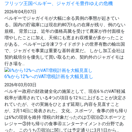
フリッツ王国ベルギー、ジャガイモ豊作ゆえの危機
2026年04月07日
ベルギーでジャガイモが大幅に余る異例の事態が起きてい
る。国内の貯蔵庫には現在約80万tもの在庫が残り、例のない
規模。 背景には、近年の価格高騰を受けて農家が作付面積を
増やしたことに加え、天候にも恵まれ収穫量が多かったこと
がある。 ベルギーは冷凍フライドポテトの世界有数の輸出国
で、ジャガイモ事業は重要な基幹産業だ。 しかし加工会社は
契約栽培分を優先して買い取るため、契約外のジャガイモは
行き場を...
6%から12%へのVAT増税計画を大幅見直し
2026年03月03日
ベルギー政府の財政健全化の施策として、現在6％のVAT軽減
税率が適用されている4つの項目を12％に上げることが決定さ
れていたが、その実施をひとまず延期し内容を見直すこと
が、2月14日に発表された。 文化、スポーツ、食事の持ち帰り
は6%の現状を維持 増税の対象だったのは①宿泊②スポーツと
レジャー③持ち帰りの食事④エンターテイメントの分野であ
った。 このうち①宿泊に関しては予定通りに3月1日から...