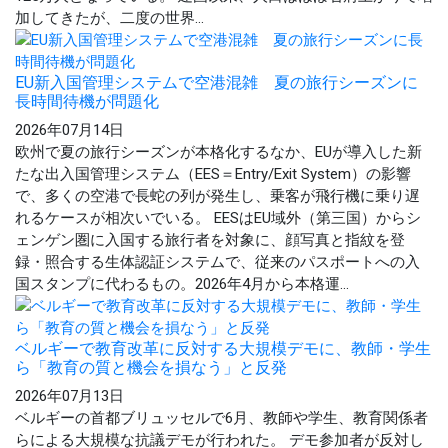
加してきたが、二度の世界...
EU新入国管理システムで空港混雑 夏の旅行シーズンに
長時間待機が問題化
2026年07月14日
欧州で夏の旅行シーズンが本格化するなか、EUが導入した新
たな出入国管理システム（EES＝Entry/Exit System）の影響
で、多くの空港で長蛇の列が発生し、乗客が飛行機に乗り遅
れるケースが相次いでいる。 EESはEU域外（第三国）からシ
ェンゲン圏に入国する旅行者を対象に、顔写真と指紋を登
録・照合する生体認証システムで、従来のパスポートへの入
国スタンプに代わるもの。2026年4月から本格運...
ベルギーで教育改革に反対する大規模デモに、教師・学生
ら「教育の質と機会を損なう」と反発
2026年07月13日
ベルギーの首都ブリュッセルで6月、教師や学生、教育関係者
らによる大規模な抗議デモが行われた。 デモ参加者が反対し