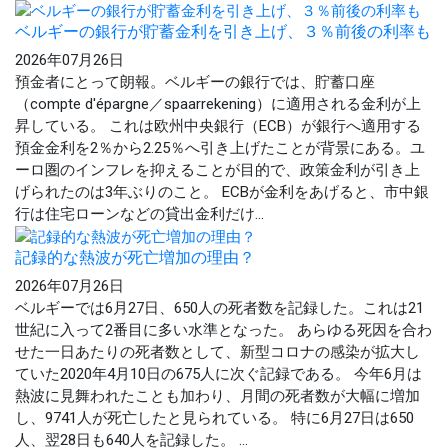
ベルギーの銀行が貯蓄金利を引き上げ、３％前後の利率も
2026年07月26日
預金者にとって朗報。ベルギーの銀行では、貯蓄口座
（compte d'épargne／spaarrekening）に適用される金利が上
昇している。 これは欧州中央銀行（ECB）が銀行へ適用する
預金金利を2％から2.25％へ引き上げたことが背景にある。ユ
ーロ圏のインフレを抑えることが目的で、政策金利が引き上
げられたのは3年ぶりのこと。 ECBが金利をあげると、市中銀
行は住宅ローンなどの貸出金利だけ...
記録的な熱波が死亡増加の理由？
2026年07月26日
ベルギーでは6月27日、650人の死者数を記録した。これは21
世紀に入って2番目に多い水準となった。 あらゆる死因を合わ
せた一日あたりの死者数として、新型コロナの感染が拡大し
ていた2020年4月10日の675人に次ぐ記録である。 今年6月は
熱波に見舞われたことも加わり、月間の死者数が大幅に増加
し、9741人が死亡したと見られている。 特に6月27日は650
人、翌28日も640人を記録した。 ...