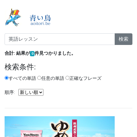
検索
合計: 結果が
件見つかりました。
0
検索条件:
すべての単語
任意の単語
正確なフレーズ
順序: