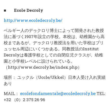
■ Ecole Decroly
http://www.ecoledecroly.be/
ベルギー人のデゥクロリ博士によって開発された教授
法に基づく1907年設立の学校。本校は、幼稚園から高
校まであるが、デゥクロリ教授法を用いた学校はブリ
ュッセル周辺にいくつかある。同教授法のInstitut
Decrolyは養護学校としての自閉症児クラスが、幼稚
園と小学校レベルに設けられている。
（http://www.decroly.be/index.php）
場所： ユックル（Uccle/Ukkel）日本人受け入れ実績
あり
MAIL：
ecolefondamentale@ecoledecroly.be
TEL:
+32 （0）2 375 26 96