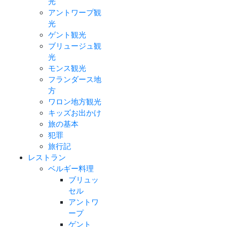
光
アントワープ観
光
ゲント観光
ブリュージュ観
光
モンス観光
フランダース地
方
ワロン地方観光
キッズお出かけ
旅の基本
犯罪
旅行記
レストラン
ベルギー料理
ブリュッ
セル
アントワ
ープ
ゲント