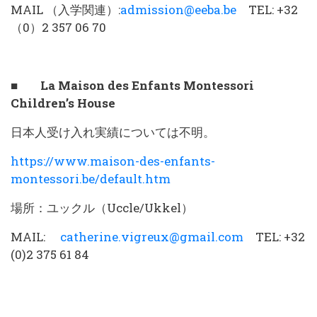
MAIL （入学関連）:
admission@eeba.be
TEL: +32
（0）2 357 06 70
■ La Maison des Enfants Montessori
Children’s House
日本人受け入れ実績については不明。
https://www.maison-des-enfants-
montessori.be/default.htm
場所：ユックル（Uccle/Ukkel）
MAIL:
catherine.vigreux@gmail.com
TEL: +32
(0)2 375 61 84