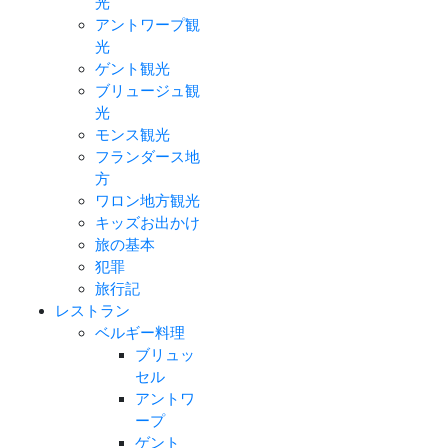
光
アントワープ観
光
ゲント観光
ブリュージュ観
光
モンス観光
フランダース地
方
ワロン地方観光
キッズお出かけ
旅の基本
犯罪
旅行記
レストラン
ベルギー料理
ブリュッ
セル
アントワ
ープ
ゲント