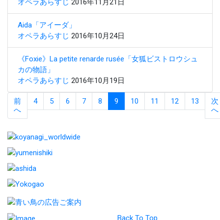
オペラあらすじ
2016年11月21日
Aida「アイーダ」
オペラあらすじ
2016年10月24日
《Foxie》La petite renarde rusée「女狐ビストロウシュ
カの物語」
オペラあらすじ
2016年10月19日
前
4
5
6
7
8
9
10
11
12
13
次
へ
へ
Back To Top