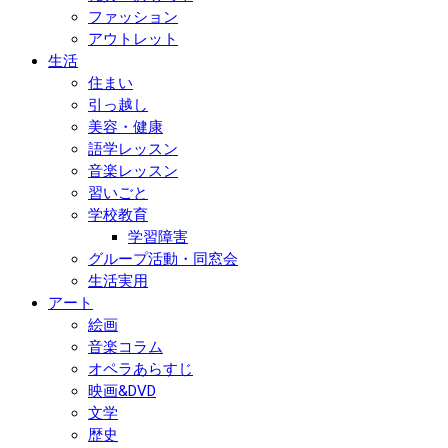
ファッション
アウトレット
生活
住まい
引っ越し
美容・健康
語学レッスン
音楽レッスン
習いごと
学校教育
学習障害
グループ活動・同窓会
生活実用
アート
絵画
音楽コラム
オペラあらすじ
映画&DVD
文学
歴史