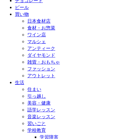
チョコレート
ビール
買い物
日本食材店
食材・お惣菜
ワイン店
マルシェ
アンティーク
ダイヤモンド
雑貨・おもちゃ
ファッション
アウトレット
生活
住まい
引っ越し
美容・健康
語学レッスン
音楽レッスン
習いごと
学校教育
学習障害