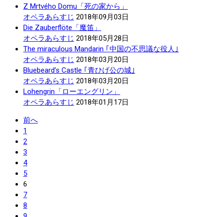
Z Mrtvého Domu「死の家から」
オペラあらすじ
2018年09月03日
Die Zauberflöte「魔笛」
オペラあらすじ
2018年05月28日
The miraculous Mandarin ｢中国の不思議な役人｣
オペラあらすじ
2018年03月20日
Bluebeard’s Castle ｢青ひげ公の城｣
オペラあらすじ
2018年03月20日
Lohengrin「ローエングリン」
オペラあらすじ
2018年01月17日
前へ
1
2
3
4
5
6
7
8
9