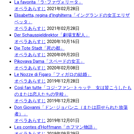
La favorita「ラ･ファヴォリータ」
オペラあらすじ
2021年02月28日
Elisabetta, regina d’Inghilterra「イングランドの女王エリザ
ベッタ」
オペラあらすじ
2021年02月28日
Der Schauspieldirektor「劇場支配人」
オペラあらすじ
2020年10月16日
Die Tote Stadt「死の都」
オペラあらすじ
2020年09月20日
Pikovaya Dama「スペードの女王」
オペラあらすじ
2020年02月08日
Le Nozze di Figaro「フィガロの結婚」
オペラあらすじ
2019年12月28日
Così fan tutte「コジ･ファン･トゥッテ 女は皆こうしたも
のまたは恋人たちの学校」
オペラあらすじ
2019年12月28日
Don Giovanni「ドン･ジョバンニ（または罰せられた放蕩
者）」
オペラあらすじ
2019年12月01日
Les contes d’Hoffmann「ホフマン物語」
オペラあらすじ
2019年09月29日