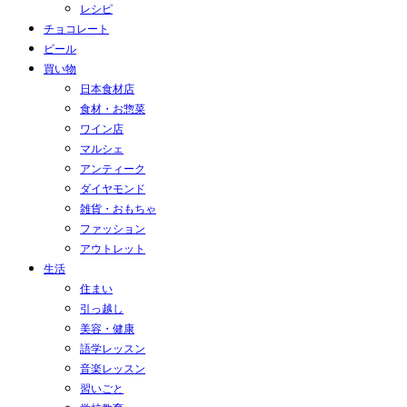
レシピ
チョコレート
ビール
買い物
日本食材店
食材・お惣菜
ワイン店
マルシェ
アンティーク
ダイヤモンド
雑貨・おもちゃ
ファッション
アウトレット
生活
住まい
引っ越し
美容・健康
語学レッスン
音楽レッスン
習いごと