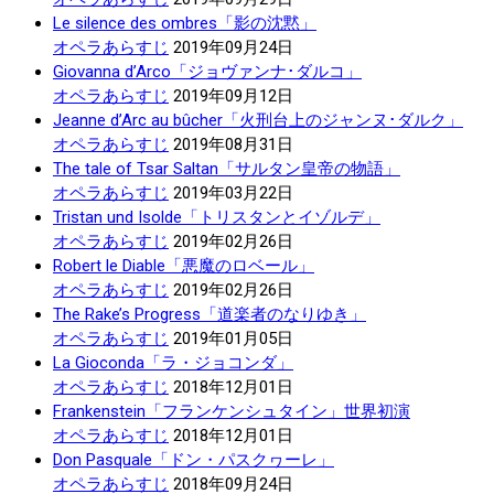
Le silence des ombres「影の沈黙」
オペラあらすじ
2019年09月24日
Giovanna d’Arco「ジョヴァンナ･ダルコ」
オペラあらすじ
2019年09月12日
Jeanne d’Arc au bûcher「火刑台上のジャンヌ･ダルク」
オペラあらすじ
2019年08月31日
The tale of Tsar Saltan「サルタン皇帝の物語」
オペラあらすじ
2019年03月22日
Tristan und Isolde「トリスタンとイゾルデ」
オペラあらすじ
2019年02月26日
Robert le Diable「悪魔のロベール」
オペラあらすじ
2019年02月26日
The Rake’s Progress「道楽者のなりゆき」
オペラあらすじ
2019年01月05日
La Gioconda「ラ・ジョコンダ」
オペラあらすじ
2018年12月01日
Frankenstein「フランケンシュタイン」世界初演
オペラあらすじ
2018年12月01日
Don Pasquale「ドン・パスクヮーレ」
オペラあらすじ
2018年09月24日