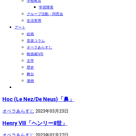
学校教育
学習障害
グループ活動・同窓会
生活実用
アート
絵画
音楽コラム
オペラあらすじ
映画&DVD
文学
歴史
舞台
漫画
Hoc (Le Nez/De Neus)「鼻」
オペラあらすじ
2023年03月23日
Henry Ⅷ「ヘンリー8世」
オペラあらすじ
2023年02月27日