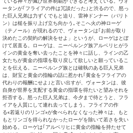
ている神々が滅び世界制覇ができると考えている。ヴォ
ータンが｢フライアの件は冗談だった｣と渋るので、怒っ
た巨人兄弟は力ずくでもと迫り、雷神ドンナー（バリト
ン）は槌を振り上げ立ち向かう｡そこへ火の神ローゲ
（テノール）が現れるので、ヴォータンは｢お前が取り
決めたこの契約の解決をせよ」というが、ローゲはとぼ
けて居直る。ローゲは、ニーベルング族アルベリヒがラ
インの黄金を奪い去ったことを神々に話し、ラインの乙
女たちが黄金の指環を取り戻して欲しいと願っているこ
とを伝える。ニーベルング族とは確執のある巨人兄弟
は、財宝と黄金の指輪の話に惹かれ｢黄金をフライアの
代わりの報酬にせよ｣と言い出すが、ヴォータンは、彼
自身が世界を支配する黄金の指環を得たいと望みそれを
拒否する。怒った巨人兄弟は、今夕まで待とうと、フラ
イアを人質にして連れ去ってしまう。フライアの作
る«若返りのリンゴ»が食べられなくなった神々は、もと
もとリンゴを得られなかったローゲを除いて若さを失い
始める。ローゲは｢アルベリヒに黄金の指輪を持たせて