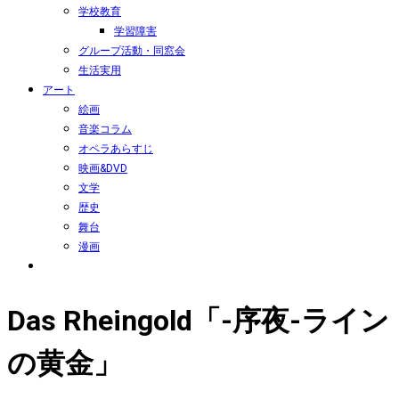
学校教育
学習障害
グループ活動・同窓会
生活実用
アート
絵画
音楽コラム
オペラあらすじ
映画&DVD
文学
歴史
舞台
漫画
Das Rheingold「-序夜-ライン
の黄金」