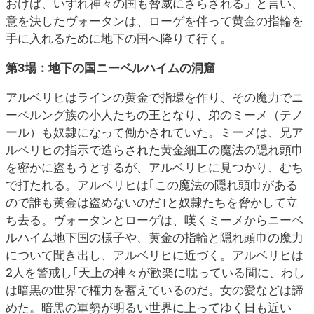
おけば、いずれ神々の国も脅威にさらされる」と言い、
意を決したヴォータンは、ローゲを伴って黄金の指輪を
手に入れるために地下の国へ降りて行く。
第3場：地下の国ニーベルハイムの洞窟
アルベリヒはラインの黄金で指環を作り、その魔力でニ
ーベルング族の小人たちの王となり、弟のミーメ（テノ
ール）も奴隷になって働かされていた。ミーメは、兄ア
ルベリヒの指示で造らされた黄金細工の魔法の隠れ頭巾
を密かに盗もうとするが、アルベリヒに見つかり、むち
で打たれる。アルベリヒは｢この魔法の隠れ頭巾がある
ので誰も黄金は盗めないのだ｣と奴隷たちを脅かして立
ち去る。ヴォータンとローゲは、嘆くミーメからニーベ
ルハイム地下国の様子や、黄金の指輪と隠れ頭巾の魔力
について聞き出し、アルベリヒに近づく。アルベリヒは
2人を警戒し｢天上の神々が歓楽に耽っている間に、わし
は暗黒の世界で権力を蓄えているのだ。女の愛などは諦
めた。暗黒の軍勢が明るい世界に上ってゆく日も近い