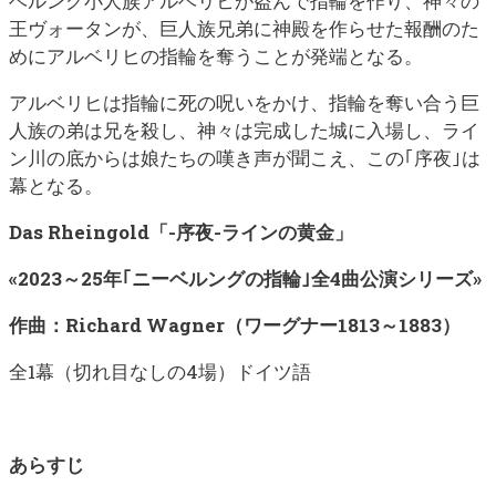
ベルング小人族アルベリヒが盗んで指輪を作り、神々の
王ヴォータンが、巨人族兄弟に神殿を作らせた報酬のた
めにアルベリヒの指輪を奪うことが発端となる。
アルベリヒは指輪に死の呪いをかけ、指輪を奪い合う巨
人族の弟は兄を殺し、神々は完成した城に入場し、ライ
ン川の底からは娘たちの嘆き声が聞こえ、この｢序夜｣は
幕となる。
Das Rheingold「-序夜-ラインの黄金」
«2023～25年｢ニーベルングの指輪｣全4曲公演シリーズ»
作曲：Richard Wagner（ワーグナー1813～1883）
全1幕（切れ目なしの4場）ドイツ語
あらすじ