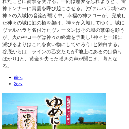
れたことに衝撃を受ける。一同は悪夢を忘れようと 、雷
神ドンナーに雷雲を呼び起こさせる。[ヴァルハラ城への
神々の入城]の音楽が響く中、幸福の神フローが、完成し
た神々の城に虹の橋を架け、神々が入城してゆく。城に
ヴァルハラと名付けたヴォータンはその城の繁栄を願う
が、火の神ローゲは神々の終焉を予測し｢神々と一緒に
滅びるよりはこれを食い物にしてやろう｣と独白する。
谷底からは、ラインの乙女たちが｢地上にあるのは偽り
ばかり｣と、黄金を失った嘆きの声が聞こえ、幕とな
る。
前へ
次へ