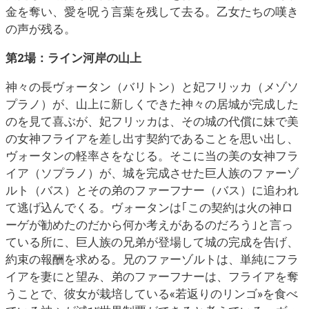
金を奪い、愛を呪う言葉を残して去る。乙女たちの嘆き
の声が残る。
第2場：ライン河岸の山上
神々の長ヴォータン（バリトン）と妃フリッカ（メゾソ
プラノ）が、山上に新しくできた神々の居城が完成した
のを見て喜ぶが、妃フリッカは、その城の代償に妹で美
の女神フライアを差し出す契約であることを思い出し、
ヴォータンの軽率さをなじる。そこに当の美の女神フラ
イア（ソプラノ）が、城を完成させた巨人族のファーゾ
ルト（バス）とその弟のファーフナー（バス）に追われ
て逃げ込んでくる。ヴォータンは｢この契約は火の神ロ
ーゲが勧めたのだから何か考えがあるのだろう｣と言っ
ている所に、巨人族の兄弟が登場して城の完成を告げ、
約束の報酬を求める。兄のファーゾルトは、単純にフラ
イアを妻にと望み、弟のファーフナーは、フライアを奪
うことで、彼女が栽培している«若返りのリンゴ»を食べ