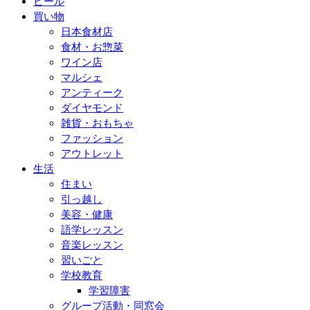
ビール
買い物
日本食材店
食材・お惣菜
ワイン店
マルシェ
アンティーク
ダイヤモンド
雑貨・おもちゃ
ファッション
アウトレット
生活
住まい
引っ越し
美容・健康
語学レッスン
音楽レッスン
習いごと
学校教育
学習障害
グループ活動・同窓会