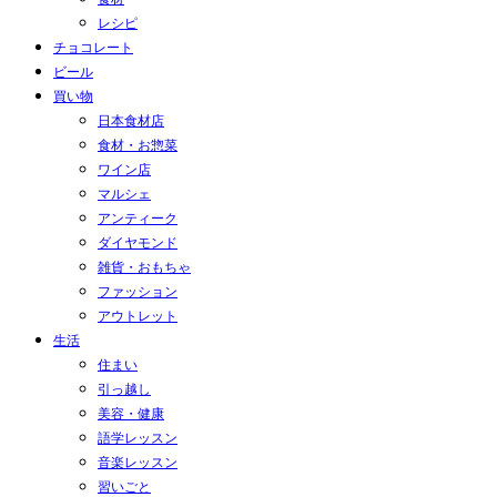
レシピ
チョコレート
ビール
買い物
日本食材店
食材・お惣菜
ワイン店
マルシェ
アンティーク
ダイヤモンド
雑貨・おもちゃ
ファッション
アウトレット
生活
住まい
引っ越し
美容・健康
語学レッスン
音楽レッスン
習いごと