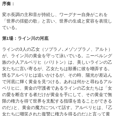
序奏：
変ホ長調の主和音が持続し、ワーグナー自身がこれを
「世界の揺籃の歌」と言い、世界の生成と変容を表現し
ている。
第1場：ライン川の河底
ラインの3人の乙女（ソプラノ､メゾソプラノ、アルト）
が、ライン川の黄金を守って泳いでいる。ニーベルング
族の小人アルベリヒ（バリトン）は、美しいラインの乙
女たちに言い寄るが、乙女たちは順番に彼を嘲弄する。
憤るアルベリヒは追いかけるが、その時、陽光が差込ん
で河底に輝く黄金を見つける。あれは何かと尋ねるアル
ベリヒに、黄金の守護者であるラインの乙女たちは「女
の愛を断念する者だけが黄金を手にして、その黄金で無
限の権力を得て世界を支配する指環を造ることができる
のだ｣と、黄金の魔力について話す。アルベリヒは、｢乙
女たちに嘲笑された復讐に権力を得るのだ｣と言って黄