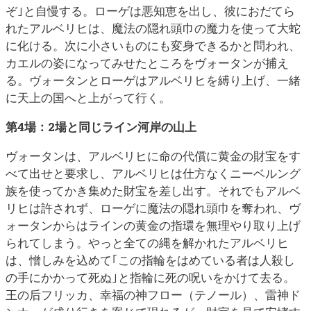
ぞ｣と自慢する。ローゲは悪知恵を出し、彼におだてら
れたアルベリヒは、魔法の隠れ頭巾の魔力を使って大蛇
に化ける。次に小さいものにも変身できるかと問われ、
カエルの姿になってみせたところをヴォータンが捕え
る。ヴォータンとローゲはアルベリヒを縛り上げ、一緒
に天上の国へと上がって行く。
第4場：2場と同じライン河岸の山上
ヴォータンは、アルベリヒに命の代償に黄金の財宝をす
べて出せと要求し、アルベリヒは仕方なくニーベルング
族を使ってかき集めた財宝を差し出す。それでもアルベ
リヒは許されず、ローゲに魔法の隠れ頭巾を奪われ、ヴ
ォータンからはラインの黄金の指環を無理やり取り上げ
られてしまう。やっと全ての縄を解かれたアルベリヒ
は、憎しみを込めて｢この指輪をはめている者は人殺し
の手にかかって死ぬ｣と指輪に死の呪いをかけて去る。
王の后フリッカ、幸福の神フロー（テノール）、雷神ド