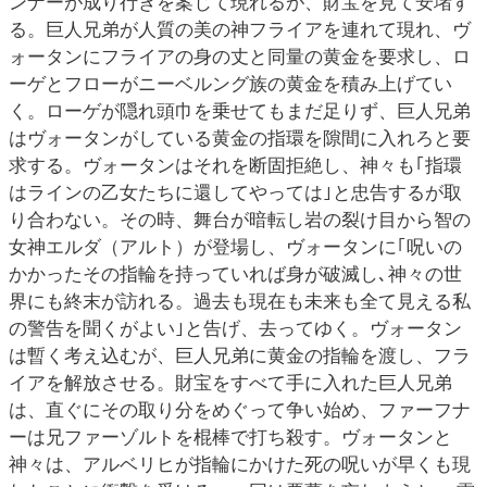
ンナーが成り行きを案じて現れるが、財宝を見て安堵す
る。巨人兄弟が人質の美の神フライアを連れて現れ、ヴ
ォータンにフライアの身の丈と同量の黄金を要求し、ロ
ーゲとフローがニーベルング族の黄金を積み上げてい
く。ローゲが隠れ頭巾を乗せてもまだ足りず、巨人兄弟
はヴォータンがしている黄金の指環を隙間に入れろと要
求する。ヴォータンはそれを断固拒絶し、神々も｢指環
はラインの乙女たちに還してやっては｣と忠告するが取
り合わない。その時、舞台が暗転し岩の裂け目から智の
女神エルダ（アルト）が登場し、ヴォータンに｢呪いの
かかったその指輪を持っていれば身が破滅し､神々の世
界にも終末が訪れる。過去も現在も未来も全て見える私
の警告を聞くがよい｣と告げ、去ってゆく。ヴォータン
は暫く考え込むが、巨人兄弟に黄金の指輪を渡し、フラ
イアを解放させる。財宝をすべて手に入れた巨人兄弟
は、直ぐにその取り分をめぐって争い始め、ファーフナ
ーは兄ファーゾルトを棍棒で打ち殺す。ヴォータンと
神々は、アルベリヒが指輪にかけた死の呪いが早くも現