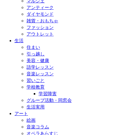
マルシェ
アンティーク
ダイヤモンド
雑貨・おもちゃ
ファッション
アウトレット
生活
住まい
引っ越し
美容・健康
語学レッスン
音楽レッスン
習いごと
学校教育
学習障害
グループ活動・同窓会
生活実用
アート
絵画
音楽コラム
オペラあらすじ