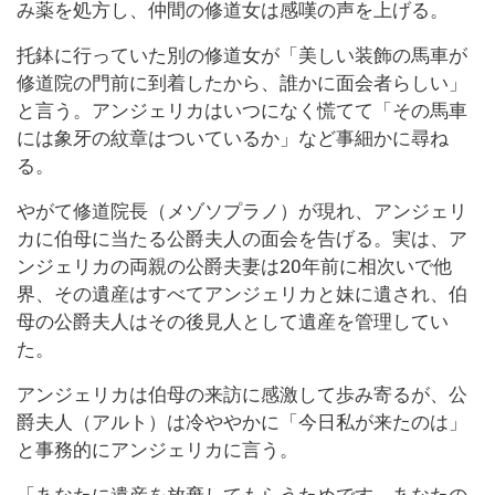
み薬を処方し、仲間の修道女は感嘆の声を上げる。
托鉢に行っていた別の修道女が「美しい装飾の馬車が
修道院の門前に到着したから、誰かに面会者らしい」
と言う。アンジェリカはいつになく慌てて「その馬車
には象牙の紋章はついているか」など事細かに尋ね
る。
やがて修道院長（メゾソプラノ）が現れ、アンジェリ
カに伯母に当たる公爵夫人の面会を告げる。実は、ア
ンジェリカの両親の公爵夫妻は20年前に相次いで他
界、その遺産はすべてアンジェリカと妹に遺され、伯
母の公爵夫人はその後見人として遺産を管理してい
た。
アンジェリカは伯母の来訪に感激して歩み寄るが、公
爵夫人（アルト）は冷ややかに「今日私が来たのは」
と事務的にアンジェリカに言う。
「あなたに遺産を放棄してもらうためです。あなたの