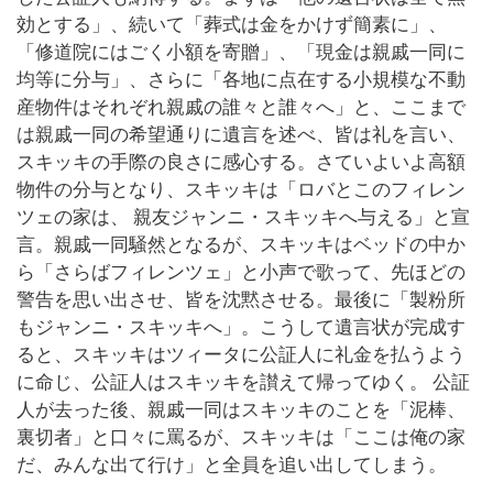
効とする」、続いて「葬式は金をかけず簡素に」、
「修道院にはごく小額を寄贈」、「現金は親戚一同に
均等に分与」、さらに「各地に点在する小規模な不動
産物件はそれぞれ親戚の誰々と誰々へ」と、ここまで
は親戚一同の希望通りに遺言を述べ、皆は礼を言い、
スキッキの手際の良さに感心する。さていよいよ高額
物件の分与となり、スキッキは「ロバとこのフィレン
ツェの家は、 親友ジャンニ・スキッキへ与える」と宣
言。親戚一同騒然となるが、スキッキはベッドの中か
ら「さらばフィレンツェ」と小声で歌って、先ほどの
警告を思い出させ、皆を沈黙させる。最後に「製粉所
もジャンニ・スキッキへ」。こうして遺言状が完成す
ると、スキッキはツィータに公証人に礼金を払うよう
に命じ、公証人はスキッキを讃えて帰ってゆく。 公証
人が去った後、親戚一同はスキッキのことを「泥棒、
裏切者」と口々に罵るが、スキッキは「ここは俺の家
だ、みんな出て行け」と全員を追い出してしまう。