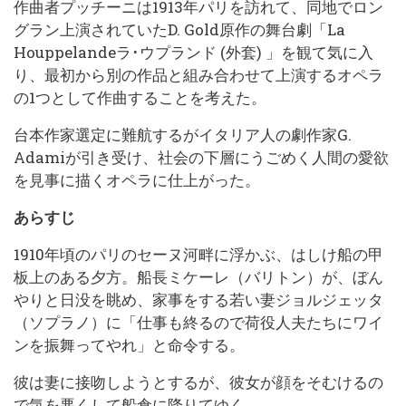
作曲者プッチーニは1913年パリを訪れて、同地でロン
グラン上演されていたD. Gold原作の舞台劇「La
Houppelandeラ･ウプランド (外套) 」を観て気に入
り、最初から別の作品と組み合わせて上演するオペラ
の1つとして作曲することを考えた。
台本作家選定に難航するがイタリア人の劇作家G.
Adamiが引き受け、社会の下層にうごめく人間の愛欲
を見事に描くオペラに仕上がった。
あらすじ
1910年頃のパリのセーヌ河畔に浮かぶ、はしけ船の甲
板上のある夕方。船長ミケーレ（バリトン）が、ぼん
やりと日没を眺め、家事をする若い妻ジョルジェッタ
（ソプラノ）に「仕事も終るので荷役人夫たちにワイ
ンを振舞ってやれ」と命令する。
彼は妻に接吻しようとするが、彼女が顔をそむけるの
で気を悪くして船倉に降りてゆく。