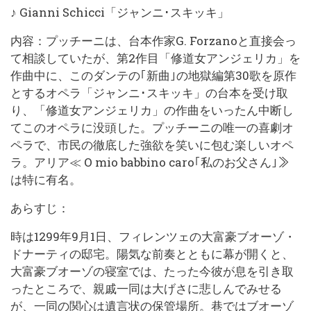
♪ Gianni Schicci「ジャンニ･スキッキ」
内容：プッチーニは、台本作家G. Forzanoと直接会っ
て相談していたが、第2作目「修道女アンジェリカ」を
作曲中に、このダンテの｢新曲｣の地獄編第30歌を原作
とするオペラ「ジャンニ･スキッキ」の台本を受け取
り、「修道女アンジェリカ」の作曲をいったん中断し
てこのオペラに没頭した。プッチーニの唯一の喜劇オ
ペラで、市民の徹底した強欲を笑いに包む楽しいオペ
ラ。アリア≪ O mio babbino caro｢私のお父さん｣≫
は特に有名。
あらすじ：
時は1299年9月1日、フィレンツェの大富豪ブオーゾ・
ドナーティの邸宅。陽気な前奏とともに幕が開くと、
大富豪ブオーゾの寝室では、たった今彼が息を引き取
ったところで、親戚一同は大げさに悲しんでみせる
が、一同の関心は遺言状の保管場所。巷ではブオーゾ