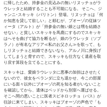
に帰したため、持参金の見込みの無いリヌッチョがラ
ウレッタと結婚することも不可能になる。 そこへ、ジ
ャンニ･スキッキ（バリトン）登場。リヌッチョは「何
か知恵を貸して欲しい」と頼むが、ブオーゾの従妹ツ
ィータ（アルト）が「持参金の無い娘とは甥を結婚さ
せない」と貧しいスキッキを馬鹿にするのでスキッキ
はへそを曲げて協力を断るが、娘のラウレッタ（ソプ
ラノ）が有名なアリア≪私のお父さん≫を歌って、も
しリヌッチョと結婚できないなら、アルノ川に身投げ
してしまうと脅すので、スキッキも仕方なく遺産を取
り戻す算段を立てることにする。
スキッキは、愛娘ラウレッタに悪事の加担はさせたく
ないので、彼女をベランダに立ち退かせ、今この部屋
にいる面々以外にブオーゾの死を知る者がいないこと
を確認してから、遺体はベッドから別室へ運ばせる。
そこへ間の悪いことに医者スピネロッチョ（バス）が
往診に来てしまい、スキッキはブオーゾの声色で「も