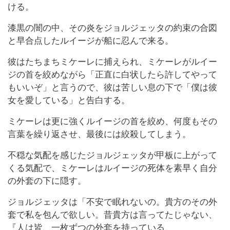
ける。
漆黒の闇の中、その炎をジョルジェッタの約束の合図
と早合点したルイージが船に忍んで来る。
彼はたちまちミケーレに捕えられ、ミケーレがルイー
ジの首を絞めながら「正直に白状したら許してやって
もいいぞ」と言うので、彼は苦しい息の下で「僕は彼
女を愛している」と告白する。
ミケーレは更に強くルイージの首を絞め、何度もその
言葉を繰り返させ、最後には絞殺してしまう。
不穏な気配を感じたジョルジェッタが甲板に上がって
くる気配で、ミケーレはルイージの死体を素早く自分
の外套の下に隠す。
ジョルジェッタは「不安で眠れないの。貴方のその外
套で私を包んで欲しい。昔貴方は言ってたじゃない、
『人は皆、一枚ずつの外套を持っている、