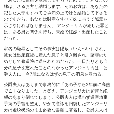
妹は、さるお方と結婚します。そのお方は、あなたの
犯した大罪をすべてご承知の上で妹と結婚して下さる
のですから、あなたは財産をすべて妹に与えて誠意を
示さなければなりません」 アンジェリカが犯した罪と
は、ある男と関係を持ち、未婚で妊娠・出産したこと
だった。
家名の恥辱としてその事実は隠蔽（いんぺい）され、
彼女は出産直後に産んだ息子と引き離され、贖罪のた
めとして修道院に送られたのだった。一日たりとも自
分の息子を忘れたことのなかったアンジェリカは、公
爵夫人に、今7歳になるはずの息子の消息を尋ねる。
公爵夫人はあくまで事務的に「あの子なら2年前に高熱
で亡くなりました」と答え、アンジェリカは驚愕と絶
望のあまり倒れてしまう。公爵夫人は構わず遺産放棄
手続の手筈を整え、やがて意識を回復したアンジェリ
カは虚脱状態のまま必要な書類に署名し、公爵夫人は