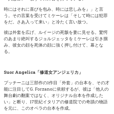
時にはそれに喜びを包み、時には悲しみを』」と言
う。その言葉を受けてミケーレは「そして時には犯罪
をだ。さあ入って来い」と冷たく言い放つ。
彼は外套を広げ、ルイージの死骸を妻に見せる。驚愕
のあまり絶叫するジョルジェッタをミケーレは引き掴
み、彼女の顔を死体の顔に強く押し付けて、幕とな
る。
Suor Angelica「修道女アンジェリカ」
プッチーニは三部作の1作目「外套」の台本を、その才
能に注目してG. Forzanoに依頼するが、彼は「他人の
舞台劇の翻案ではなく、オリジナル台本を作成した
い」と断り、17世紀イタリアの修道院での奇蹟の物語
を元に、このオペラの台本を作成。