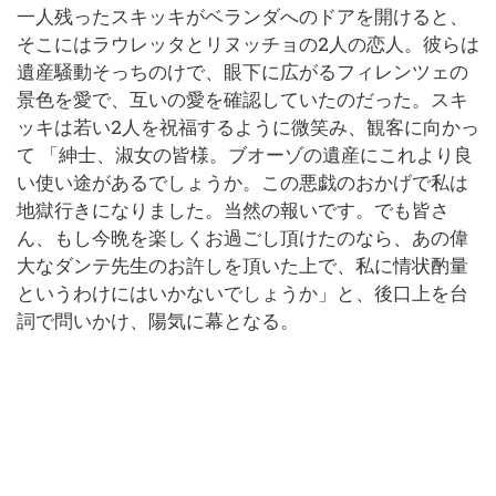
一人残ったスキッキがベランダへのドアを開けると、
そこにはラウレッタとリヌッチョの2人の恋人。彼らは
遺産騒動そっちのけで、眼下に広がるフィレンツェの
景色を愛で、互いの愛を確認していたのだった。スキ
ッキは若い2人を祝福するように微笑み、観客に向かっ
て 「紳士、淑女の皆様。ブオーゾの遺産にこれより良
い使い途があるでしょうか。この悪戯のおかげで私は
地獄行きになりました。当然の報いです。でも皆さ
ん、もし今晩を楽しくお過ごし頂けたのなら、あの偉
大なダンテ先生のお許しを頂いた上で、私に情状酌量
というわけにはいかないでしょうか」と、後口上を台
詞で問いかけ、陽気に幕となる。