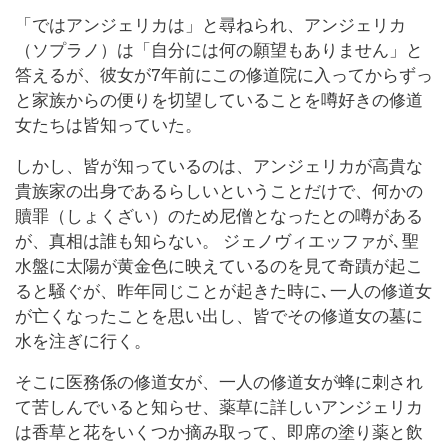
「ではアンジェリカは」と尋ねられ、アンジェリカ
（ソプラノ）は「自分には何の願望もありません」と
答えるが、彼女が7年前にこの修道院に入ってからずっ
と家族からの便りを切望していることを噂好きの修道
女たちは皆知っていた。
しかし、皆が知っているのは、アンジェリカが高貴な
貴族家の出身であるらしいということだけで、何かの
贖罪（しょくざい）のため尼僧となったとの噂がある
が、真相は誰も知らない。 ジェノヴィエッファが､聖
水盤に太陽が黄金色に映えているのを見て奇蹟が起こ
ると騒ぐが、昨年同じことが起きた時に､一人の修道女
が亡くなったことを思い出し、皆でその修道女の墓に
水を注ぎに行く。
そこに医務係の修道女が、一人の修道女が蜂に刺され
て苦しんでいると知らせ、薬草に詳しいアンジェリカ
は香草と花をいくつか摘み取って、即席の塗り薬と飲