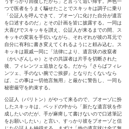
うすっかり回復したから」と言って追い帰す。声色一
つで医者をうまく騙せたことでスキッキは調子に乗り
「公証人を呼んできて、ブオーゾに化けた自分が遺言
を口述するのだ」とその計画を皆に披露する。一同は
大喜びでスキッキを讃え、公証人が来るまでの間、ス
キッキの変装を手伝いながら、それぞれが彼の耳元で
自分に有利に書き変えてくれるようにと頼み込む。ス
キッキは親戚一同に「法律により、遺言状の改竄者
（かいざんしゃ）とその共謀者は片手を切断された
後、フィレンツェ追放となる。だから『さらばフィレ
ンツェ、手のない腕でご挨拶』となりたくないなら
ば、この事は一切他言無用」と厳かに警告し、一同も
秘密厳守を約束する。
公証人（バリトン）がやって来るので、ブオーゾに扮
したスキッキは、ベッドの中から「新たな遺言状を作
成したいのだが、手が麻痺して書けないので口述筆記
をお願いしたい」と言い、すっかり彼をブオーゾと信
じた公証人も納得する。まずは「他の遺言状は全て無