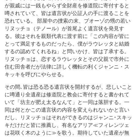
が親戚には一銭もやらず全財産を修道院に寄付すると
噂されていて、皆は遺言状が公証人の手に渡ることを
恐れている。 部屋中の捜索の末、ブオーゾの甥の若い
リヌッチョ（テノール）が首尾よく遺言状を発見す
る。彼はそれを親類代表に渡す前に「この内容が皆に
とって満足するものだったら、僕がラウレッタと結婚
するの認めてくれるね」と問いかけ、皆は了承する。
リヌッチョは、恋するラウレッタとその父親で市外に
住む田舎者だが法律に詳しく機転の利くジャンニ・ス
キッキを呼びにやらせる。
その間､皆は恐る恐る遺言状を開封するが、悲しいこと
に噂通り全遺産は修道院と教会に寄付すると書かれて
いて「坊主が肥え太るなんて」と一同は落胆する。一
同は何とかこの遺言状の内容を変えられないかと言い
だし、リヌッチョはそれができるのはジャンニ･スキッ
キだけだと皆に推薦し、有名なアリア≪フィレンツェ
は花咲く木のように≫を歌う。期待していた遺産が無