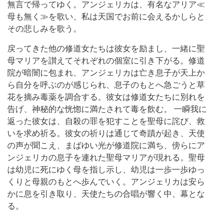
無言で帰ってゆく。アンジェリカは、有名なアリア≪
母も無く≫を歌い、私は天国でお前に会えるかしらと
その悲しみを歌う。
戻ってきた他の修道女たちは彼女を励まし、一緒に聖
母マリアを讃えてそれぞれの個室に引き下がる。修道
院が暗闇に包まれ、アンジェリカは亡き息子が天上か
ら自分を呼ぶのが感じられ、息子のもとへ急ごうと草
花を摘み毒薬を調合する。彼女は修道女たちに別れを
告げ、神秘的な恍惚に満たされて毒を飲む。 一瞬我に
返った彼女は、自殺の罪を犯すことを聖母に詫び、救
いを求め祈る。彼女の祈りは通じて奇蹟が起き、天使
の声が聞こえ、まばゆい光が修道院に満ち、傍らにア
ンジェリカの息子を連れた聖母マリアが現れる。聖母
は幼児に死にゆく母を指し示し、幼児は一歩一歩ゆっ
くりと母親のもとへ歩んでいく。アンジェリカは安ら
かに息を引き取り、天使たちの合唱が響く中、幕とな
る。