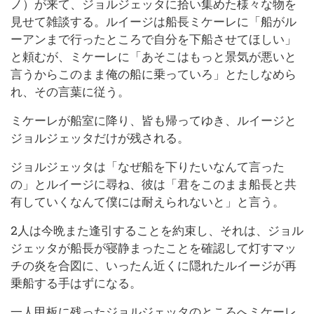
ノ）が来て、ジョルジェッタに拾い集めた様々な物を
見せて雑談する。ルイージは船長ミケーレに「船がル
ーアンまで行ったところで自分を下船させてほしい」
と頼むが、ミケーレに「あそこはもっと景気が悪いと
言うからこのまま俺の船に乗っていろ」とたしなめら
れ、その言葉に従う。
ミケーレが船室に降り、皆も帰ってゆき、ルイージと
ジョルジェッタだけが残される。
ジョルジェッタは「なぜ船を下りたいなんて言った
の」とルイージに尋ね、彼は「君をこのまま船長と共
有していくなんて僕には耐えられないと」と言う。
2人は今晩また逢引することを約束し、それは、ジョル
ジェッタが船長が寝静まったことを確認して灯すマッ
チの炎を合図に、いったん近くに隠れたルイージが再
乗船する手はずになる。
一人甲板に残ったジョルジェッタのところへミケーレ