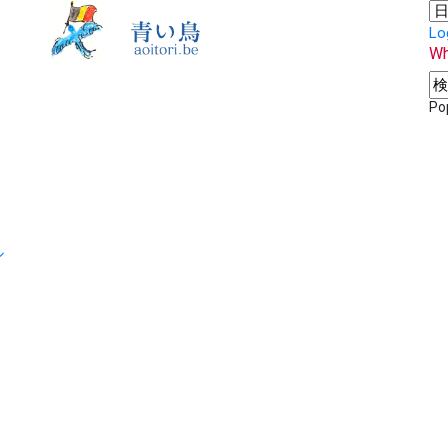
Lo
Wh
Po
ル