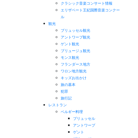
クラシック音楽コンサート情報
エリザベート王妃国際音楽コンクー
ル
観光
ブリュッセル観光
アントワープ観光
ゲント観光
ブリュージュ観光
モンス観光
フランダース地方
ワロン地方観光
キッズお出かけ
旅の基本
犯罪
旅行記
レストラン
ベルギー料理
ブリュッセル
アントワープ
ゲント