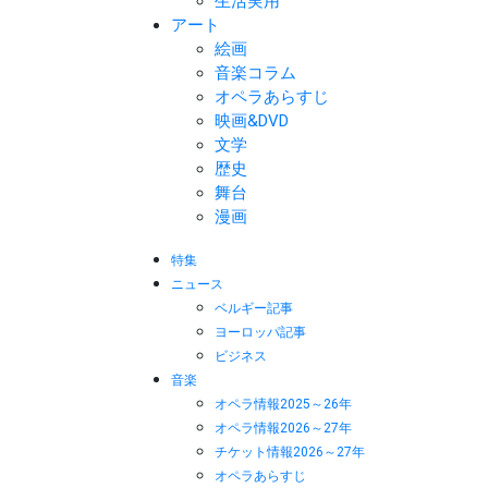
生活実用
アート
絵画
音楽コラム
オペラあらすじ
映画&DVD
文学
歴史
舞台
漫画
特集
ニュース
ベルギー記事
ヨーロッパ記事
ビジネス
音楽
オペラ情報2025～26年
オペラ情報2026～27年
チケット情報2026～27年
オペラあらすじ