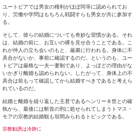
ユートピアでは男女の権利がほぼ同等に認められてお
り、労働や学問はもちろん戦闘すらも男女が共に参加す
る。
そして、彼らの結婚についても奇妙な習慣がある。それ
は、結婚の前に、お互いの裸を見せ合うことである。こ
れが仲人の立ち会いのもと、厳粛に行われる。身体に不
具合がないか、事前に確認するのだ。というのも、ユー
トピアは厳格な一夫一妻制であり、よっぽどの理由がな
いかぎり離婚も認められない。したがって、身体上の不
具合は前もって確認してから結婚すべきであると考えら
れているのだ。
結婚と離婚を繰り返した主君であるヘンリー８世との確
執から、最後には斬首の刑に処せられてしまうトマス・
モアの宗教的結婚観も垣間みられるトピックである。
宗教勧誘は冷静に