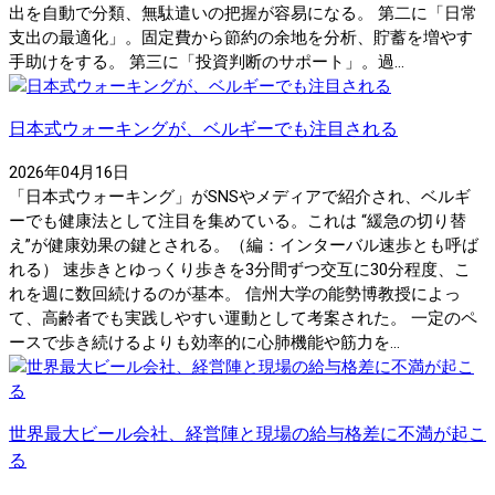
出を自動で分類、無駄遣いの把握が容易になる。 第二に「日常
支出の最適化」。固定費から節約の余地を分析、貯蓄を増やす
手助けをする。 第三に「投資判断のサポート」。過...
日本式ウォーキングが、ベルギーでも注目される
2026年04月16日
「日本式ウォーキング」がSNSやメディアで紹介され、ベルギ
ーでも健康法として注目を集めている。これは “緩急の切り替
え”が健康効果の鍵とされる。（編：インターバル速歩とも呼ば
れる） 速歩きとゆっくり歩きを3分間ずつ交互に30分程度、こ
れを週に数回続けるのが基本。 信州大学の能勢博教授によっ
て、高齢者でも実践しやすい運動として考案された。 一定のペ
ースで歩き続けるよりも効率的に心肺機能や筋力を...
世界最大ビール会社、経営陣と現場の給与格差に不満が起こ
る