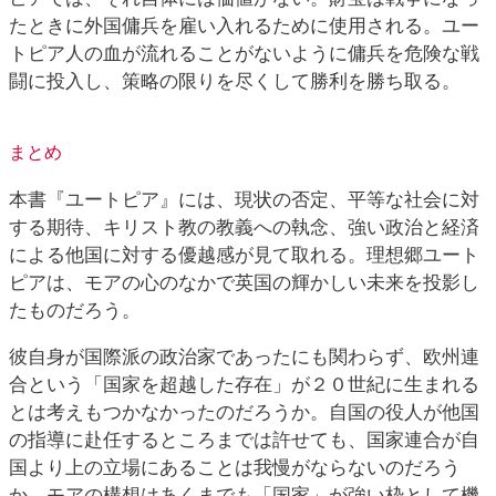
たときに外国傭兵を雇い入れるために使用される。ユー
トピア人の血が流れることがないように傭兵を危険な戦
闘に投入し、策略の限りを尽くして勝利を勝ち取る。
まとめ
本書『ユートピア』には、現状の否定、平等な社会に対
する期待、キリスト教の教義への執念、強い政治と経済
による他国に対する優越感が見て取れる。理想郷ユート
ピアは、モアの心のなかで英国の輝かしい未来を投影し
たものだろう。
彼自身が国際派の政治家であったにも関わらず、欧州連
合という「国家を超越した存在」が２０世紀に生まれる
とは考えもつかなかったのだろうか。自国の役人が他国
の指導に赴任するところまでは許せても、国家連合が自
国より上の立場にあることは我慢がならないのだろう
か。モアの構想はあくまでも「国家」が強い枠として機