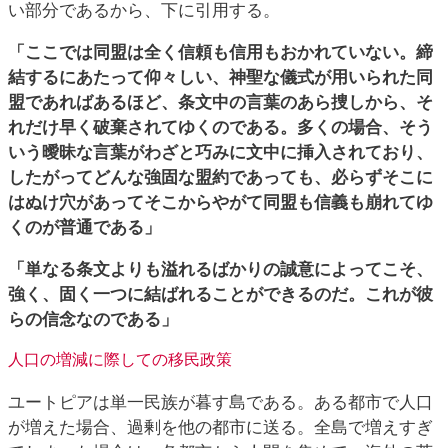
い部分であるから、下に引用する。
「ここでは同盟は全く信頼も信用もおかれていない。締
結するにあたって仰々しい、神聖な儀式が用いられた同
盟であればあるほど、条文中の言葉のあら捜しから、そ
れだけ早く破棄されてゆくのである。多くの場合、そう
いう曖昧な言葉がわざと巧みに文中に挿入されており、
したがってどんな強固な盟約であっても、必らずそこに
はぬけ穴があってそこからやがて同盟も信義も崩れてゆ
くのが普通である」
「単なる条文よりも溢れるばかりの誠意によってこそ、
強く、固く一つに結ばれることができるのだ。これが彼
らの信念なのである」
人口の増減に際しての移民政策
ユートピアは単一民族が暮す島である。ある都市で人口
が増えた場合、過剰を他の都市に送る。全島で増えすぎ