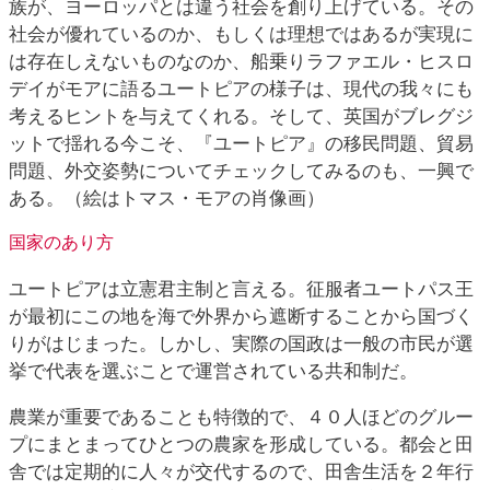
族が、ヨーロッパとは違う社会を創り上げている。その
社会が優れているのか、もしくは理想ではあるが実現に
は存在しえないものなのか、船乗りラファエル・ヒスロ
デイがモアに語るユートピアの様子は、現代の我々にも
考えるヒントを与えてくれる。そして、英国がブレグジ
ットで揺れる今こそ、『ユートピア』の移民問題、貿易
問題、外交姿勢についてチェックしてみるのも、一興で
ある。（絵はトマス・モアの肖像画）
国家のあり方
ユートピアは立憲君主制と言える。征服者ユートパス王
が最初にこの地を海で外界から遮断することから国づく
りがはじまった。しかし、実際の国政は一般の市民が選
挙で代表を選ぶことで運営されている共和制だ。
農業が重要であることも特徴的で、４０人ほどのグルー
プにまとまってひとつの農家を形成している。都会と田
舎では定期的に人々が交代するので、田舎生活を２年行