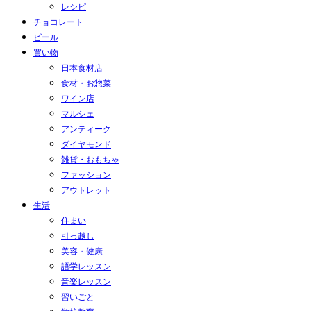
レシピ
チョコレート
ビール
買い物
日本食材店
食材・お惣菜
ワイン店
マルシェ
アンティーク
ダイヤモンド
雑貨・おもちゃ
ファッション
アウトレット
生活
住まい
引っ越し
美容・健康
語学レッスン
音楽レッスン
習いごと