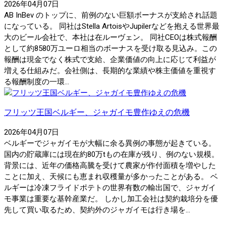
2026年04月07日
AB InBev のトップに、前例のない巨額ボーナスが支給され話題
になっている。 同社はStella ArtoisやJupilerなどを抱える世界最
大のビール会社で、本社は在ルーヴェン。 同社CEOは株式報酬
として約8580万ユーロ相当のボーナスを受け取る見込み。この
報酬は現金でなく株式で支給、企業価値の向上に応じて利益が
増える仕組みだ。会社側は、長期的な業績や株主価値を重視す
る報酬制度の一環...
フリッツ王国ベルギー、ジャガイモ豊作ゆえの危機
2026年04月07日
ベルギーでジャガイモが大幅に余る異例の事態が起きている。
国内の貯蔵庫には現在約80万tもの在庫が残り、例のない規模。
背景には、近年の価格高騰を受けて農家が作付面積を増やした
ことに加え、天候にも恵まれ収穫量が多かったことがある。 ベ
ルギーは冷凍フライドポテトの世界有数の輸出国で、ジャガイ
モ事業は重要な基幹産業だ。 しかし加工会社は契約栽培分を優
先して買い取るため、契約外のジャガイモは行き場を...