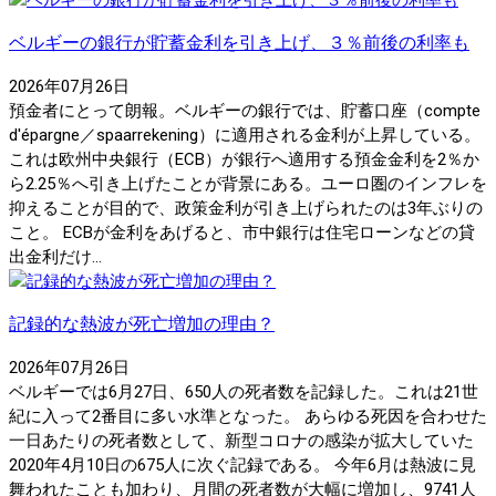
ベルギーの銀行が貯蓄金利を引き上げ、３％前後の利率も
2026年07月26日
預金者にとって朗報。ベルギーの銀行では、貯蓄口座（compte
d'épargne／spaarrekening）に適用される金利が上昇している。
これは欧州中央銀行（ECB）が銀行へ適用する預金金利を2％か
ら2.25％へ引き上げたことが背景にある。ユーロ圏のインフレを
抑えることが目的で、政策金利が引き上げられたのは3年ぶりの
こと。 ECBが金利をあげると、市中銀行は住宅ローンなどの貸
出金利だけ...
記録的な熱波が死亡増加の理由？
2026年07月26日
ベルギーでは6月27日、650人の死者数を記録した。これは21世
紀に入って2番目に多い水準となった。 あらゆる死因を合わせた
一日あたりの死者数として、新型コロナの感染が拡大していた
2020年4月10日の675人に次ぐ記録である。 今年6月は熱波に見
舞われたことも加わり、月間の死者数が大幅に増加し、9741人