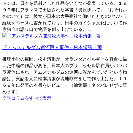
トンは、日本を題材とした作品をいくつか発表している。１９
９９年にフランスで出版された本書『畏れ慄いて』（おそれお
ののいて）は、彼女が日本の大手商社で働いたときのパワハラ
経験をベースに書かれており、日本のカイシャ文化について作
家独自の語り口で物語を創り上げている。 ...
『アムステルダム運河殺人事件』松本清張・著
推理小説の巨匠、松本清張が、オランダとベルギーを舞台に描
いた中編の作品がある。日本人のブリュッセル駐在員がバラバ
ラ死体にされ、アムステルダムの運河に浮かんでいたという物
語は、実話を元に松本清張が現地取材をして作り上げた。１９
６９年に発表の本書をレビュー。（編集部：ネタバレせずに読
めます） ...
文学コラムをすべて表示