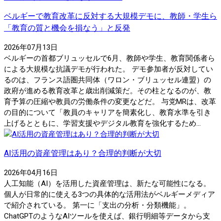
ベルギーで教育改革に反対する大規模デモに、教師・学生ら
「教育の質と機会を損なう」と反発
2026年07月13日
ベルギーの首都ブリュッセルで6月、教師や学生、教育関係者ら
による大規模な抗議デモが行われた。 デモ参加者が反対してい
るのは、フランス語圏共同体（ワロン・ブリュッセル連盟）の
政府が進める教育改革と歳出削減策だ。その柱となるのが、教
育予算の圧縮や教員の労働条件の変更などだ。 与党MRは、改革
の目的について「教員のキャリアを簡素化し、教育水準を引き
上げるとともに、学習支援やデジタル教育を強化するため...
AI活用の資産管理はあり？合理的判断が大切
2026年04月16日
人工知能（AI）を活用した資産管理は、新たな可能性になる。
個人が日常的に使える3つの具体的な活用法がベルギーメディア
で紹介されている。 第一に「支出の分析・分類機能」。
ChatGPTのようなAIツールを使えば、銀行明細等データから支