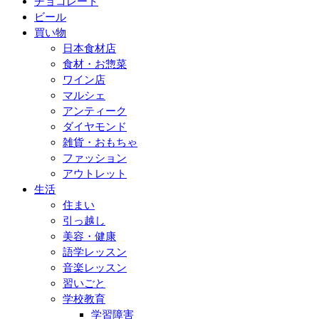
チョコレート
ビール
買い物
日本食材店
食材・お惣菜
ワイン店
マルシェ
アンティーク
ダイヤモンド
雑貨・おもちゃ
ファッション
アウトレット
生活
住まい
引っ越し
美容・健康
語学レッスン
音楽レッスン
習いごと
学校教育
学習障害