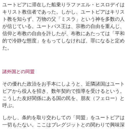
ユートピアに滞在した船乗りラファエル・ヒスロデイは
キリスト教信者であった。しかし、ユートピアはキリス
ト教を知らず、万物の父「ミスラ」という神を多数の人
が信じている。ユートパス王は、宗教の自由を重んじ、
信仰と布教の自由を許したが、布教にあたっては「平和
的で冷静な態度」をもってしなければ、罪になると定め
た。
諸外国との同盟
その優れた政治をお手本にしようと、近隣諸国はユート
ピアから役人を招き、数年契約で指導を受けるという。
こうした友好関係にある国の民を、朋友（フェロー）と
呼ぶ。
しかし、条約を取り交わしての「同盟」をユートピアは
一切もたない。ここはブレグジットとの関わりで興味深