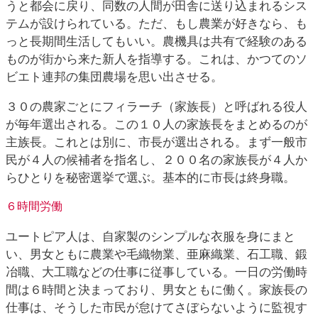
うと都会に戻り、同数の人間が田舎に送り込まれるシス
テムが設けられている。ただ、もし農業が好きなら、も
っと長期間生活してもいい。農機具は共有で経験のある
ものが街から来た新人を指導する。これは、かつてのソ
ビエト連邦の集団農場を思い出させる。
３０の農家ごとにフィラーチ（家族長）と呼ばれる役人
が毎年選出される。この１０人の家族長をまとめるのが
主族長。これとは別に、市長が選出される。まず一般市
民が４人の候補者を指名し、２００名の家族長が４人か
らひとりを秘密選挙で選ぶ。基本的に市長は終身職。
６時間労働
ユートピア人は、自家製のシンプルな衣服を身にまと
い、男女ともに農業や毛織物業、亜麻織業、石工職、鍛
冶職、大工職などの仕事に従事している。一日の労働時
間は６時間と決まっており、男女ともに働く。家族長の
仕事は、そうした市民が怠けてさぼらないように監視す