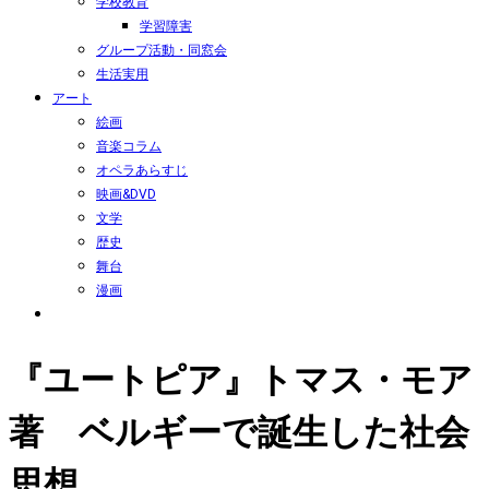
学校教育
学習障害
グループ活動・同窓会
生活実用
アート
絵画
音楽コラム
オペラあらすじ
映画&DVD
文学
歴史
舞台
漫画
『ユートピア』トマス・モア
著 ベルギーで誕生した社会
思想