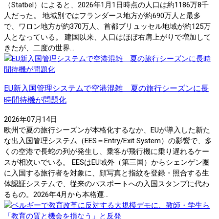
（Statbel）によると、2026年1月1日時点の人口は約1186万8千
人だった。 地域別ではフランダース地方が約690万人と最多
で、ワロン地方が約370万人、首都ブリュッセル地域が約125万
人となっている。 建国以来、人口はほぼ右肩上がりで増加して
きたが、二度の世界...
EU新入国管理システムで空港混雑 夏の旅行シーズンに長
時間待機が問題化
2026年07月14日
欧州で夏の旅行シーズンが本格化するなか、EUが導入した新た
な出入国管理システム（EES＝Entry/Exit System）の影響で、多
くの空港で長蛇の列が発生し、乗客が飛行機に乗り遅れるケー
スが相次いでいる。 EESはEU域外（第三国）からシェンゲン圏
に入国する旅行者を対象に、顔写真と指紋を登録・照合する生
体認証システムで、従来のパスポートへの入国スタンプに代わ
るもの。2026年4月から本格運...