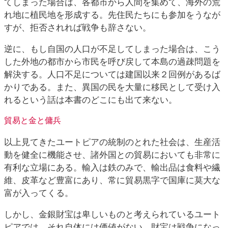
てしまった場合は、各都市から人間を集めて、海外の荒
れ地に植民地を形成する。先住民たちにも参加をうなが
すが、拒否されれば戦争も辞さない。
逆に、もし自国の人口が不足してしまった場合は、こう
した外地の都市から市民を呼び戻して本島の過疎問題を
解決する。人口不足については建国以来２回例があるば
かりである。また、異国の民を大量に移民として受け入
れるという話は本書のどこにも出て来ない。
貿易と金と傭兵
以上見てきたユートピアの統制のとれた社会は、生産活
動を健全に機能させ、諸外国との貿易においても非常に
有利な立場にある。輸入は鉄のみで、輸出品は食料や繊
維、皮革など豊富にあり、常に貿易黒字で国庫に莫大な
富が入ってくる。
しかし、金銀財宝は卑しいものと考えられているユート
ピアでは、それ自体には価値がない。財宝は戦争になっ