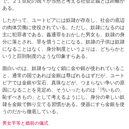
で、２１世紀の我々が当然と考える社会正義とは距離が
ある。
したがって、ユートピアには奴隷が存在し、社会の底辺
の肉体労働に使役されている。ただし、奴隷になるのは
主に犯罪者である。姦通罪をおかした男女も、奴隷の身
分に落とされ、罪を償うことになる。奴隷の子供は奴隷
になることはなく、身分制度というよりは、どちらかと
いうと罰則制度のような印象すらある。
面白いのは、奴隷をつなぐ鎖に金や銀が使われているこ
と。通常の国であれば金銀は尊ばれるはずだが、ユート
ピアでは金銀や宝石、真珠などが、つまらない争いの原
因になることを見定め、そういったものは「汚いもの、
恥ずべきもの」として考えるようにし、身分の卑しい奴
隷を金銀で飾り立てる習慣がある。便器にすら金銀を使
うのだから徹底している。
男女平等と婚前の儀式