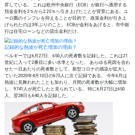
昇している。 これは欧州中央銀行（ECB）が銀行へ適用する
預金金利を2％から2.25％へ引き上げたことが背景にある。ユ
ーロ圏のインフレを抑えることが目的で、政策金利が引き上
げられたのは3年ぶりのこと。 ECBが金利をあげると、市中銀
行は住宅ローンなどの貸出金利だけ...
記録的な熱波が死亡増加の理由？
ベルギーでは6月27日、650人の死者数を記録した。これは21
世紀に入って2番目に多い水準となった。 あらゆる死因を合わ
せた一日あたりの死者数として、新型コロナの感染が拡大し
ていた2020年4月10日の675人に次ぐ記録である。 今年6月は
熱波に見舞われたことも加わり、月間の死者数が大幅に増加
し、9741人が死亡したと見られている。 特に6月27日は650
人、翌28日も640人を記録した。 ...