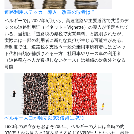
道路利用ステッカー導入、改革の敗者は？
ベルギーでは2027年5月から、高速道路や主要道路で共通のデ
ジタル道路利用証（ビネット＝Vignette）の導入が予定されて
いる。当初は「道路税の減税で実質無料」と説明されたが、
実際には一部の利用者に新たな負担が生じる可能性がある。
新制度では、道路税を支払う一般の乗用車所有者にはビネッ
ト代相当額が補償される一方、社用車やリース車の利用者
（道路税を本人が負担しないケース）は補償の対象外となる
可能...
ベルギー人口が独立以来3倍超に増加
1830年の独立からおよそ200年、ベルギーの人口は当時の約
378万人から見ると3倍を超える約1186万8千人となった。統計