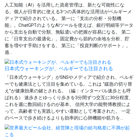
人工知能（AI）を活用した資産管理は、新たな可能性にな
る。個人が日常的に使える3つの具体的な活用法がベルギーメ
ディアで紹介されている。 第一に「支出の分析・分類機
能」。ChatGPTのようなAIツールを使えば、銀行明細等データ
から支出を自動で分類、無駄遣いの把握が容易になる。 第二
に「日常支出の最適化」。固定費から節約の余地を分析、貯
蓄を増やす手助けをする。 第三に「投資判断のサポート」。
過...
日本式ウォーキングが、ベルギーでも注目される
「日本式ウォーキング」がSNSやメディアで紹介され、ベルギ
ーでも健康法として注目を集めている。これは “緩急の切り替
え”が健康効果の鍵とされる。（編：インターバル速歩とも呼
ばれる） 速歩きとゆっくり歩きを3分間ずつ交互に30分程度、
これを週に数回続けるのが基本。 信州大学の能勢博教授によ
って、高齢者でも実践しやすい運動として考案された。 一定
のペースで歩き続けるよりも効率的に心肺機能や筋力を...