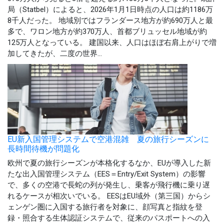
局（Statbel）によると、2026年1月1日時点の人口は約1186万
8千人だった。 地域別ではフランダース地方が約690万人と最
多で、ワロン地方が約370万人、首都ブリュッセル地域が約
125万人となっている。 建国以来、人口はほぼ右肩上がりで増
加してきたが、二度の世界...
EU新入国管理システムで空港混雑 夏の旅行シーズンに
長時間待機が問題化
欧州で夏の旅行シーズンが本格化するなか、EUが導入した新
たな出入国管理システム（EES＝Entry/Exit System）の影響
で、多くの空港で長蛇の列が発生し、乗客が飛行機に乗り遅
れるケースが相次いでいる。 EESはEU域外（第三国）からシ
ェンゲン圏に入国する旅行者を対象に、顔写真と指紋を登
録・照合する生体認証システムで、従来のパスポートへの入