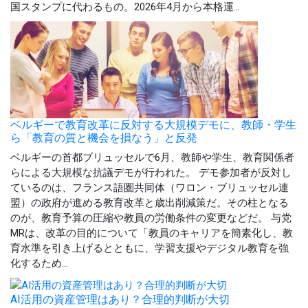
国スタンプに代わるもの。2026年4月から本格運...
ベルギーで教育改革に反対する大規模デモに、教師・学生
ら「教育の質と機会を損なう」と反発
ベルギーの首都ブリュッセルで6月、教師や学生、教育関係者
らによる大規模な抗議デモが行われた。 デモ参加者が反対し
ているのは、フランス語圏共同体（ワロン・ブリュッセル連
盟）の政府が進める教育改革と歳出削減策だ。その柱となる
のが、教育予算の圧縮や教員の労働条件の変更などだ。 与党
MRは、改革の目的について「教員のキャリアを簡素化し、教
育水準を引き上げるとともに、学習支援やデジタル教育を強
化するため...
AI活用の資産管理はあり？合理的判断が大切