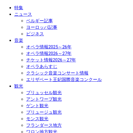
特集
ニュース
ベルギー記事
ヨーロッパ記事
ビジネス
音楽
オペラ情報2025～26年
オペラ情報2026～27年
チケット情報2026～27年
オペラあらすじ
クラシック音楽コンサート情報
エリザベート王妃国際音楽コンクール
観光
ブリュッセル観光
アントワープ観光
ゲント観光
ブリュージュ観光
モンス観光
フランダース地方
ワロン地方観光