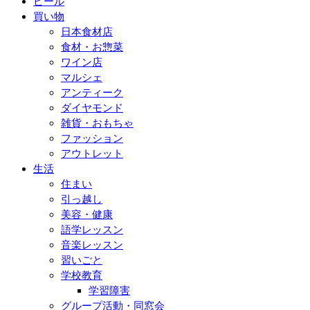
ビール
買い物
日本食材店
食材・お惣菜
ワイン店
マルシェ
アンティーク
ダイヤモンド
雑貨・おもちゃ
ファッション
アウトレット
生活
住まい
引っ越し
美容・健康
語学レッスン
音楽レッスン
習いごと
学校教育
学習障害
グループ活動・同窓会