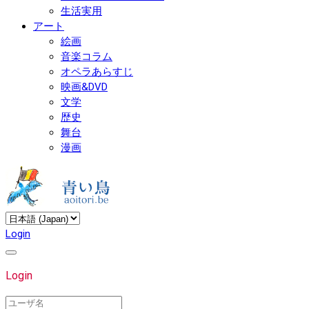
生活実用
アート
絵画
音楽コラム
オペラあらすじ
映画&DVD
文学
歴史
舞台
漫画
Login
Login