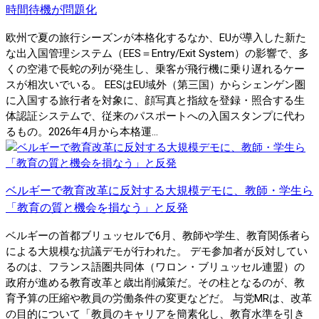
時間待機が問題化
欧州で夏の旅行シーズンが本格化するなか、EUが導入した新た
な出入国管理システム（EES＝Entry/Exit System）の影響で、多
くの空港で長蛇の列が発生し、乗客が飛行機に乗り遅れるケー
スが相次いでいる。 EESはEU域外（第三国）からシェンゲン圏
に入国する旅行者を対象に、顔写真と指紋を登録・照合する生
体認証システムで、従来のパスポートへの入国スタンプに代わ
るもの。2026年4月から本格運...
ベルギーで教育改革に反対する大規模デモに、教師・学生ら
「教育の質と機会を損なう」と反発
ベルギーの首都ブリュッセルで6月、教師や学生、教育関係者ら
による大規模な抗議デモが行われた。 デモ参加者が反対してい
るのは、フランス語圏共同体（ワロン・ブリュッセル連盟）の
政府が進める教育改革と歳出削減策だ。その柱となるのが、教
育予算の圧縮や教員の労働条件の変更などだ。 与党MRは、改革
の目的について「教員のキャリアを簡素化し、教育水準を引き