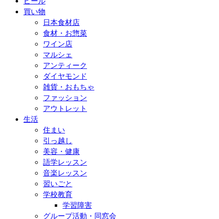
ビール
買い物
日本食材店
食材・お惣菜
ワイン店
マルシェ
アンティーク
ダイヤモンド
雑貨・おもちゃ
ファッション
アウトレット
生活
住まい
引っ越し
美容・健康
語学レッスン
音楽レッスン
習いごと
学校教育
学習障害
グループ活動・同窓会