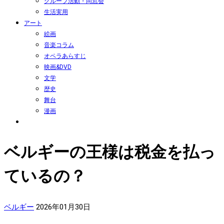
グループ活動・同窓会
生活実用
アート
絵画
音楽コラム
オペラあらすじ
映画&DVD
文学
歴史
舞台
漫画
ベルギーの王様は税金を払っ
ているの？
ベルギー
2026年01月30日