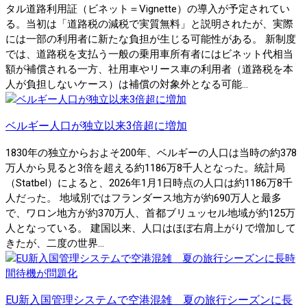
タル道路利用証（ビネット＝Vignette）の導入が予定されてい
る。当初は「道路税の減税で実質無料」と説明されたが、実際
には一部の利用者に新たな負担が生じる可能性がある。 新制度
では、道路税を支払う一般の乗用車所有者にはビネット代相当
額が補償される一方、社用車やリース車の利用者（道路税を本
人が負担しないケース）は補償の対象外となる可能...
ベルギー人口が独立以来3倍超に増加
1830年の独立からおよそ200年、ベルギーの人口は当時の約378
万人から見ると3倍を超える約1186万8千人となった。統計局
（Statbel）によると、2026年1月1日時点の人口は約1186万8千
人だった。 地域別ではフランダース地方が約690万人と最多
で、ワロン地方が約370万人、首都ブリュッセル地域が約125万
人となっている。 建国以来、人口はほぼ右肩上がりで増加して
きたが、二度の世界...
EU新入国管理システムで空港混雑 夏の旅行シーズンに長