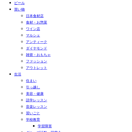
ビール
買い物
日本食材店
食材・お惣菜
ワイン店
マルシェ
アンティーク
ダイヤモンド
雑貨・おもちゃ
ファッション
アウトレット
生活
住まい
引っ越し
美容・健康
語学レッスン
音楽レッスン
習いごと
学校教育
学習障害