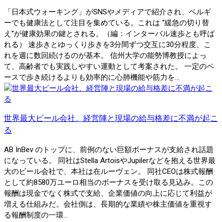
「日本式ウォーキング」がSNSやメディアで紹介され、ベルギ
ーでも健康法として注目を集めている。これは “緩急の切り替
え”が健康効果の鍵とされる。（編：インターバル速歩とも呼ば
れる） 速歩きとゆっくり歩きを3分間ずつ交互に30分程度、こ
れを週に数回続けるのが基本。 信州大学の能勢博教授によっ
て、高齢者でも実践しやすい運動として考案された。 一定のペ
ースで歩き続けるよりも効率的に心肺機能や筋力を...
世界最大ビール会社、経営陣と現場の給与格差に不満が起こ
る
AB InBev のトップに、前例のない巨額ボーナスが支給され話題
になっている。 同社はStella ArtoisやJupilerなどを抱える世界最
大のビール会社で、本社は在ルーヴェン。 同社CEOは株式報酬
として約8580万ユーロ相当のボーナスを受け取る見込み。この
報酬は現金でなく株式で支給、企業価値の向上に応じて利益が
増える仕組みだ。会社側は、長期的な業績や株主価値を重視す
る報酬制度の一環...