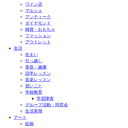
ワイン店
マルシェ
アンティーク
ダイヤモンド
雑貨・おもちゃ
ファッション
アウトレット
生活
住まい
引っ越し
美容・健康
語学レッスン
音楽レッスン
習いごと
学校教育
学習障害
グループ活動・同窓会
生活実用
アート
絵画