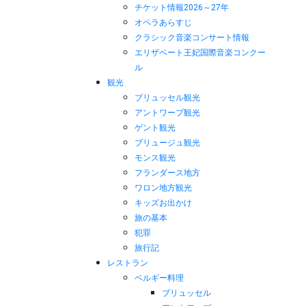
チケット情報2026～27年
オペラあらすじ
クラシック音楽コンサート情報
エリザベート王妃国際音楽コンクー
ル
観光
ブリュッセル観光
アントワープ観光
ゲント観光
ブリュージュ観光
モンス観光
フランダース地方
ワロン地方観光
キッズお出かけ
旅の基本
犯罪
旅行記
レストラン
ベルギー料理
ブリュッセル