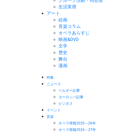
グループ活動・同窓会
生活実用
アート
絵画
音楽コラム
オペラあらすじ
映画&DVD
文学
歴史
舞台
漫画
特集
ニュース
ベルギー記事
ヨーロッパ記事
ビジネス
イベント
音楽
オペラ情報2025～26年
オペラ情報2026～27年