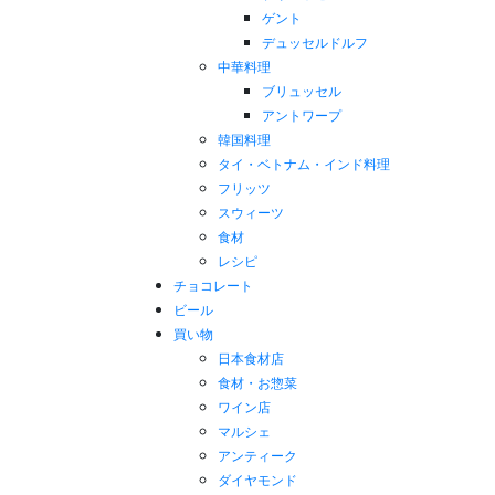
ゲント
デュッセルドルフ
中華料理
ブリュッセル
アントワープ
韓国料理
タイ・ベトナム・インド料理
フリッツ
スウィーツ
食材
レシピ
チョコレート
ビール
買い物
日本食材店
食材・お惣菜
ワイン店
マルシェ
アンティーク
ダイヤモンド