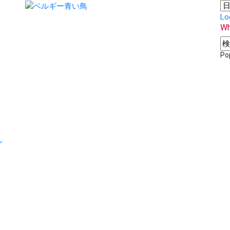
Lo
Wh
Po
ル