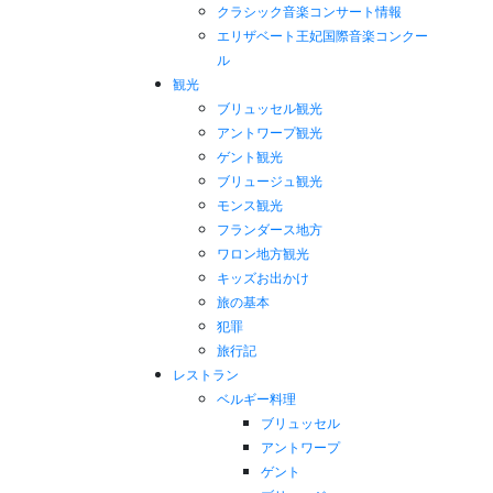
クラシック音楽コンサート情報
エリザベート王妃国際音楽コンクー
ル
観光
ブリュッセル観光
アントワープ観光
ゲント観光
ブリュージュ観光
モンス観光
フランダース地方
ワロン地方観光
キッズお出かけ
旅の基本
犯罪
旅行記
レストラン
ベルギー料理
ブリュッセル
アントワープ
ゲント