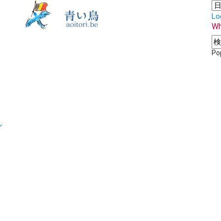
Lo
Wh
Po
ル