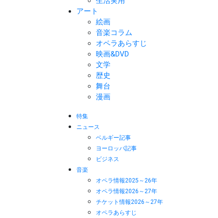
生活実用
アート
絵画
音楽コラム
オペラあらすじ
映画&DVD
文学
歴史
舞台
漫画
特集
ニュース
ベルギー記事
ヨーロッパ記事
ビジネス
音楽
オペラ情報2025～26年
オペラ情報2026～27年
チケット情報2026～27年
オペラあらすじ