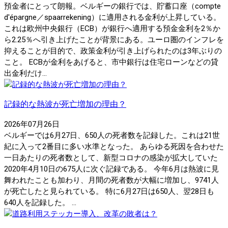
預金者にとって朗報。ベルギーの銀行では、貯蓄口座（compte
d'épargne／spaarrekening）に適用される金利が上昇している。
これは欧州中央銀行（ECB）が銀行へ適用する預金金利を2％か
ら2.25％へ引き上げたことが背景にある。ユーロ圏のインフレを
抑えることが目的で、政策金利が引き上げられたのは3年ぶりの
こと。 ECBが金利をあげると、市中銀行は住宅ローンなどの貸
出金利だけ...
記録的な熱波が死亡増加の理由？
2026年07月26日
ベルギーでは6月27日、650人の死者数を記録した。これは21世
紀に入って2番目に多い水準となった。 あらゆる死因を合わせた
一日あたりの死者数として、新型コロナの感染が拡大していた
2020年4月10日の675人に次ぐ記録である。 今年6月は熱波に見
舞われたことも加わり、月間の死者数が大幅に増加し、9741人
が死亡したと見られている。 特に6月27日は650人、翌28日も
640人を記録した。 ...