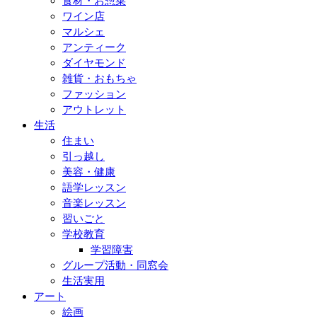
食材・お惣菜
ワイン店
マルシェ
アンティーク
ダイヤモンド
雑貨・おもちゃ
ファッション
アウトレット
生活
住まい
引っ越し
美容・健康
語学レッスン
音楽レッスン
習いごと
学校教育
学習障害
グループ活動・同窓会
生活実用
アート
絵画