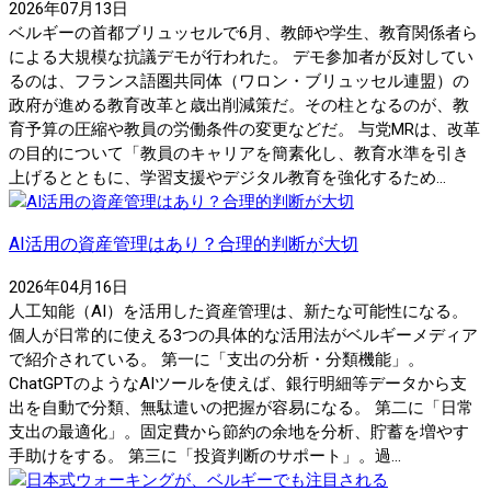
2026年07月13日
ベルギーの首都ブリュッセルで6月、教師や学生、教育関係者ら
による大規模な抗議デモが行われた。 デモ参加者が反対してい
るのは、フランス語圏共同体（ワロン・ブリュッセル連盟）の
政府が進める教育改革と歳出削減策だ。その柱となるのが、教
育予算の圧縮や教員の労働条件の変更などだ。 与党MRは、改革
の目的について「教員のキャリアを簡素化し、教育水準を引き
上げるとともに、学習支援やデジタル教育を強化するため...
AI活用の資産管理はあり？合理的判断が大切
2026年04月16日
人工知能（AI）を活用した資産管理は、新たな可能性になる。
個人が日常的に使える3つの具体的な活用法がベルギーメディア
で紹介されている。 第一に「支出の分析・分類機能」。
ChatGPTのようなAIツールを使えば、銀行明細等データから支
出を自動で分類、無駄遣いの把握が容易になる。 第二に「日常
支出の最適化」。固定費から節約の余地を分析、貯蓄を増やす
手助けをする。 第三に「投資判断のサポート」。過...