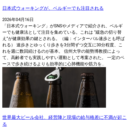
日本式ウォーキングが、ベルギーでも注目される
2026年04月16日
「日本式ウォーキング」がSNSやメディアで紹介され、ベルギ
ーでも健康法として注目を集めている。これは “緩急の切り替
え”が健康効果の鍵とされる。（編：インターバル速歩とも呼ば
れる） 速歩きとゆっくり歩きを3分間ずつ交互に30分程度、こ
れを週に数回続けるのが基本。 信州大学の能勢博教授によっ
て、高齢者でも実践しやすい運動として考案された。 一定のペ
ースで歩き続けるよりも効率的に心肺機能や筋力を...
世界最大ビール会社、経営陣と現場の給与格差に不満が起こ
る