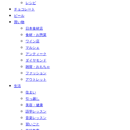
レシピ
チョコレート
ビール
買い物
日本食材店
食材・お惣菜
ワイン店
マルシェ
アンティーク
ダイヤモンド
雑貨・おもちゃ
ファッション
アウトレット
生活
住まい
引っ越し
美容・健康
語学レッスン
音楽レッスン
習いごと