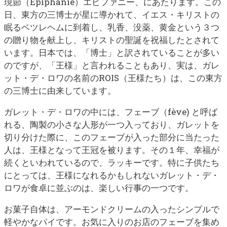
現節（Épiphanie）エピファニー、にあたります。この
日、東方の三博士が星に導かれて、イエス・キリストの
眠るベツレヘムに到着し、乳香、没薬、黄金という３つ
の贈り物を献上し、キリストの聖誕を祝福したとされて
います。日本では、「博士」と訳されていることが多い
のですが、「王様」と言われることもあり、実は、ガレ
ット・デ・ロワの名前のROIS（王様たち）は、この東方
の三博士に由来しています。
ガレット・デ・ロワの中には、フェーブ（fève) と呼ば
れる、陶製の小さな人形が一つ入っており、ガレットを
切り分けた際に、このフェーブが入った部分に当たった
人は、王様となって王冠を被ります。その１年、幸福が
続くといわれているので、ラッキーです。特に子供たち
にとっては、王様になれるかもしれないガレット・デ・
ロワが食卓に並ぶのは、楽しい行事の一つです。
お菓子自体は、アーモンドクリームの入ったシンプルで
軽やかなパイです。お気に入りのお店のフェーブを集め