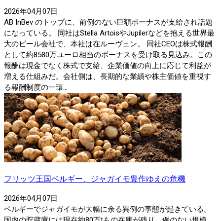
2026年04月07日
AB InBev のトップに、前例のない巨額ボーナスが支給され話題
になっている。 同社はStella ArtoisやJupilerなどを抱える世界最
大のビール会社で、本社は在ルーヴェン。 同社CEOは株式報酬
として約8580万ユーロ相当のボーナスを受け取る見込み。この
報酬は現金でなく株式で支給、企業価値の向上に応じて利益が
増える仕組みだ。会社側は、長期的な業績や株主価値を重視す
る報酬制度の一環...
フリッツ王国ベルギー、ジャガイモ豊作ゆえの危機
2026年04月07日
ベルギーでジャガイモが大幅に余る異例の事態が起きている。
国内の貯蔵庫には現在約80万tもの在庫が残り、例のない規模。