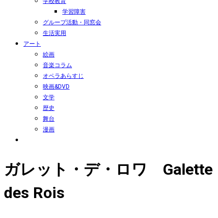
学校教育
学習障害
グループ活動・同窓会
生活実用
アート
絵画
音楽コラム
オペラあらすじ
映画&DVD
文学
歴史
舞台
漫画
ガレット・デ・ロワ Galette
des Rois