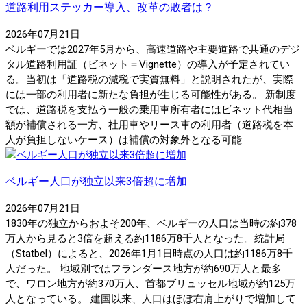
道路利用ステッカー導入、改革の敗者は？
2026年07月21日
ベルギーでは2027年5月から、高速道路や主要道路で共通のデジ
タル道路利用証（ビネット＝Vignette）の導入が予定されてい
る。当初は「道路税の減税で実質無料」と説明されたが、実際
には一部の利用者に新たな負担が生じる可能性がある。 新制度
では、道路税を支払う一般の乗用車所有者にはビネット代相当
額が補償される一方、社用車やリース車の利用者（道路税を本
人が負担しないケース）は補償の対象外となる可能...
ベルギー人口が独立以来3倍超に増加
2026年07月21日
1830年の独立からおよそ200年、ベルギーの人口は当時の約378
万人から見ると3倍を超える約1186万8千人となった。統計局
（Statbel）によると、2026年1月1日時点の人口は約1186万8千
人だった。 地域別ではフランダース地方が約690万人と最多
で、ワロン地方が約370万人、首都ブリュッセル地域が約125万
人となっている。 建国以来、人口はほぼ右肩上がりで増加して