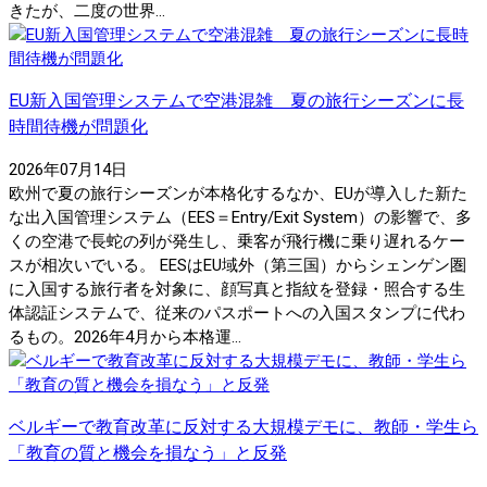
きたが、二度の世界...
EU新入国管理システムで空港混雑 夏の旅行シーズンに長
時間待機が問題化
2026年07月14日
欧州で夏の旅行シーズンが本格化するなか、EUが導入した新た
な出入国管理システム（EES＝Entry/Exit System）の影響で、多
くの空港で長蛇の列が発生し、乗客が飛行機に乗り遅れるケー
スが相次いでいる。 EESはEU域外（第三国）からシェンゲン圏
に入国する旅行者を対象に、顔写真と指紋を登録・照合する生
体認証システムで、従来のパスポートへの入国スタンプに代わ
るもの。2026年4月から本格運...
ベルギーで教育改革に反対する大規模デモに、教師・学生ら
「教育の質と機会を損なう」と反発