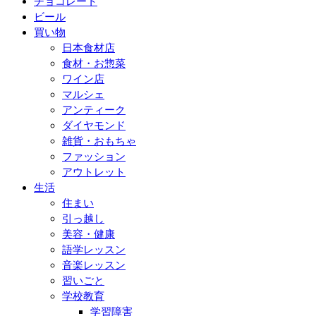
チョコレート
ビール
買い物
日本食材店
食材・お惣菜
ワイン店
マルシェ
アンティーク
ダイヤモンド
雑貨・おもちゃ
ファッション
アウトレット
生活
住まい
引っ越し
美容・健康
語学レッスン
音楽レッスン
習いごと
学校教育
学習障害