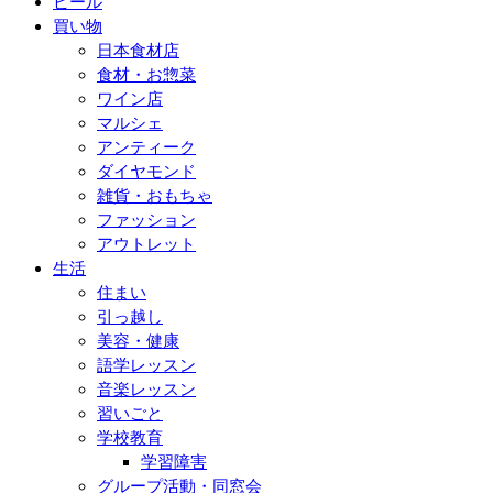
ビール
買い物
日本食材店
食材・お惣菜
ワイン店
マルシェ
アンティーク
ダイヤモンド
雑貨・おもちゃ
ファッション
アウトレット
生活
住まい
引っ越し
美容・健康
語学レッスン
音楽レッスン
習いごと
学校教育
学習障害
グループ活動・同窓会