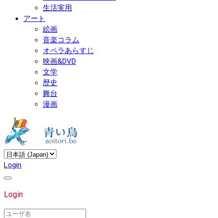
生活実用
アート
絵画
音楽コラム
オペラあらすじ
映画&DVD
文学
歴史
舞台
漫画
Login
Login