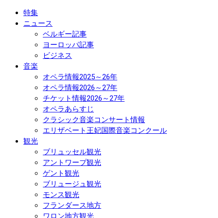
特集
ニュース
ベルギー記事
ヨーロッパ記事
ビジネス
音楽
オペラ情報2025～26年
オペラ情報2026～27年
チケット情報2026～27年
オペラあらすじ
クラシック音楽コンサート情報
エリザベート王妃国際音楽コンクール
観光
ブリュッセル観光
アントワープ観光
ゲント観光
ブリュージュ観光
モンス観光
フランダース地方
ワロン地方観光