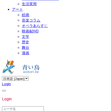
生活実用
アート
絵画
音楽コラム
オペラあらすじ
映画&DVD
文学
歴史
舞台
漫画
Login
Login