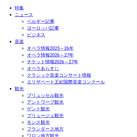
特集
ニュース
ベルギー記事
ヨーロッパ記事
ビジネス
音楽
オペラ情報2025～26年
オペラ情報2026～27年
チケット情報2026～27年
オペラあらすじ
クラシック音楽コンサート情報
エリザベート王妃国際音楽コンクール
観光
ブリュッセル観光
アントワープ観光
ゲント観光
ブリュージュ観光
モンス観光
フランダース地方
ワロン地方観光