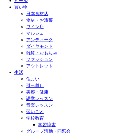
ビール
買い物
日本食材店
食材・お惣菜
ワイン店
マルシェ
アンティーク
ダイヤモンド
雑貨・おもちゃ
ファッション
アウトレット
生活
住まい
引っ越し
美容・健康
語学レッスン
音楽レッスン
習いごと
学校教育
学習障害
グループ活動・同窓会