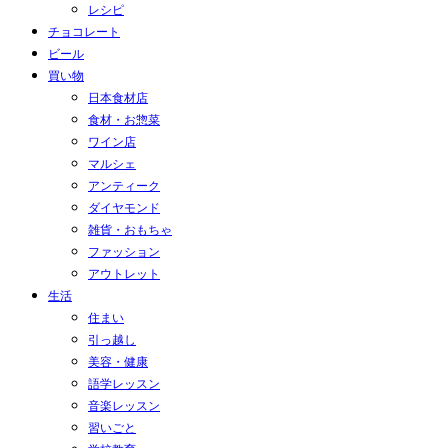
レシピ
チョコレート
ビール
買い物
日本食材店
食材・お惣菜
ワイン店
マルシェ
アンティーク
ダイヤモンド
雑貨・おもちゃ
ファッション
アウトレット
生活
住まい
引っ越し
美容・健康
語学レッスン
音楽レッスン
習いごと