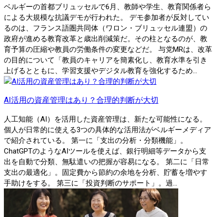
ベルギーの首都ブリュッセルで6月、教師や学生、教育関係者ら
による大規模な抗議デモが行われた。 デモ参加者が反対してい
るのは、フランス語圏共同体（ワロン・ブリュッセル連盟）の
政府が進める教育改革と歳出削減策だ。その柱となるのが、教
育予算の圧縮や教員の労働条件の変更などだ。 与党MRは、改革
の目的について「教員のキャリアを簡素化し、教育水準を引き
上げるとともに、学習支援やデジタル教育を強化するため...
AI活用の資産管理はあり？合理的判断が大切
人工知能（AI）を活用した資産管理は、新たな可能性になる。
個人が日常的に使える3つの具体的な活用法がベルギーメディア
で紹介されている。 第一に「支出の分析・分類機能」。
ChatGPTのようなAIツールを使えば、銀行明細等データから支
出を自動で分類、無駄遣いの把握が容易になる。 第二に「日常
支出の最適化」。固定費から節約の余地を分析、貯蓄を増やす
手助けをする。 第三に「投資判断のサポート」。過...