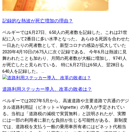
記録的な熱波が死亡増加の理由？
ベルギーでは6月27日、650人の死者数を記録した。これは21世
紀に入って2番目に多い水準となった。 あらゆる死因を合わせた
一日あたりの死者数として、新型コロナの感染が拡大していた
2020年4月10日の675人に次ぐ記録である。 今年6月は熱波に見
舞われたことも加わり、月間の死者数が大幅に増加し、9741人
が死亡したと見られている。 特に6月27日は650人、翌28日も
640人を記録した。 ...
道路利用ステッカー導入、改革の敗者は？
ベルギーでは2027年5月から、高速道路や主要道路で共通のデジ
タル道路利用証（ビネット＝Vignette）の導入が予定されてい
る。当初は「道路税の減税で実質無料」と説明されたが、実際
には一部の利用者に新たな負担が生じる可能性がある。 新制度
では、道路税を支払う一般の乗用車所有者にはビネット代相当