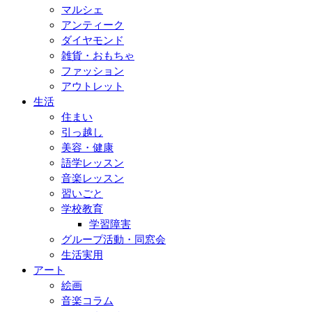
マルシェ
アンティーク
ダイヤモンド
雑貨・おもちゃ
ファッション
アウトレット
生活
住まい
引っ越し
美容・健康
語学レッスン
音楽レッスン
習いごと
学校教育
学習障害
グループ活動・同窓会
生活実用
アート
絵画
音楽コラム