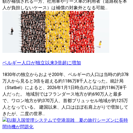
額が補償される一方、社用車やリース車の利用者（道路税を本
人が負担しないケース）は補償の対象外となる可能...
ベルギー人口が独立以来3倍超に増加
1830年の独立からおよそ200年、ベルギーの人口は当時の約378
万人から見ると3倍を超える約1186万8千人となった。統計局
（Statbel）によると、2026年1月1日時点の人口は約1186万8千
人だった。 地域別ではフランダース地方が約690万人と最多
で、ワロン地方が約370万人、首都ブリュッセル地域が約125万
人となっている。 建国以来、人口はほぼ右肩上がりで増加して
きたが、二度の世界...