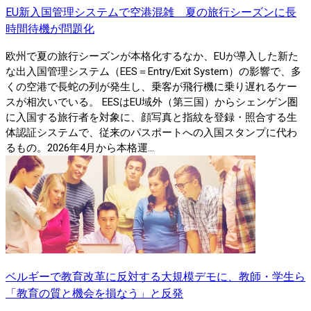
EU新入国管理システムで空港混雑 夏の旅行シーズンに長
時間待機が問題化
欧州で夏の旅行シーズンが本格化するなか、EUが導入した新た
な出入国管理システム（EES＝Entry/Exit System）の影響で、多
くの空港で長蛇の列が発生し、乗客が飛行機に乗り遅れるケー
スが相次いでいる。 EESはEU域外（第三国）からシェンゲン圏
に入国する旅行者を対象に、顔写真と指紋を登録・照合する生
体認証システムで、従来のパスポートへの入国スタンプに代わ
るもの。2026年4月から本格運...
ベルギーで教育改革に反対する大規模デモに、教師・学生ら
「教育の質と機会を損なう」と反発