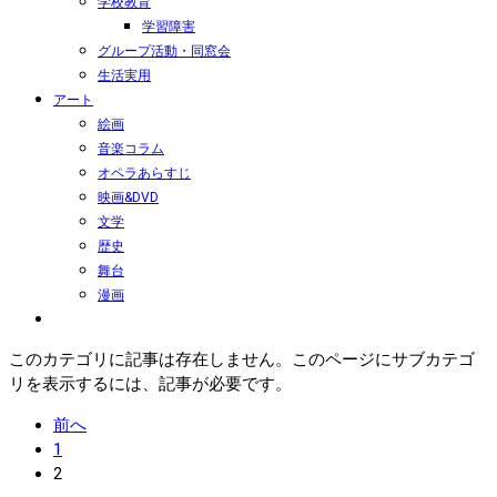
学校教育
学習障害
グループ活動・同窓会
生活実用
アート
絵画
音楽コラム
オペラあらすじ
映画&DVD
文学
歴史
舞台
漫画
このカテゴリに記事は存在しません。このページにサブカテゴ
リを表示するには、記事が必要です。
前へ
1
2