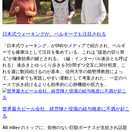
日本式ウォーキングが、ベルギーでも注目される
「日本式ウォーキング」がSNSやメディアで紹介され、ベルギ
ーでも健康法として注目を集めている。これは “緩急の切り替
え”が健康効果の鍵とされる。（編：インターバル速歩とも呼ば
れる） 速歩きとゆっくり歩きを3分間ずつ交互に30分程度、こ
れを週に数回続けるのが基本。 信州大学の能勢博教授によっ
て、高齢者でも実践しやすい運動として考案された。 一定のペ
ースで歩き続けるよりも効率的に心肺機能や筋力を...
世界最大ビール会社、経営陣と現場の給与格差に不満が起こ
る
AB InBev のトップに、前例のない巨額ボーナスが支給され話題