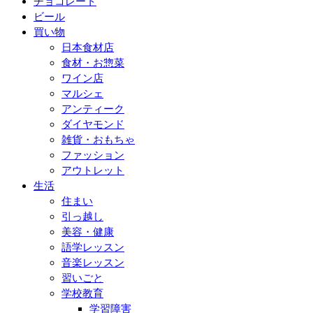
チョコレート
ビール
買い物
日本食材店
食材・お惣菜
ワイン店
マルシェ
アンティーク
ダイヤモンド
雑貨・おもちゃ
ファッション
アウトレット
生活
住まい
引っ越し
美容・健康
語学レッスン
音楽レッスン
習いごと
学校教育
学習障害