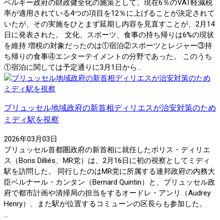
ベルギー政府の財政健全化の施策として、現在6％のVAT軽減税
率が適用されている4つの項目を12％に上げることが決定されて
いたが、その実施をひとまず延期し内容を見直すことが、2月14
日に発表された。 文化、スポーツ、食事の持ち帰りは6%の現状
を維持 増税の対象だったのは①宿泊②スポーツとレジャー③持
ち帰りの食事④エンターテイメントの分野であった。 このうち
①宿泊に関しては予定通りに3月1日から...
ブリュッセル地域政府の新首相ディリエスが治安対策のため
ミディ駅を視察
2026年03月03日
ブリュッセル首都圏政府の新首相に就任したボリス・ディリエ
ス（Boris Dilliès、MR党）は、2月16日に初の視察としてミディ
駅を訪問した。 同行したのはMR党に所属する連邦政府の内務大
臣ベルナール・カンタン（Bernard Quintin）と、ブリュッセル政
府で都市計画や清掃局の担当をするオードレ・アンリ（Audrey
Henry）、また駅が位置するコミューンの区長らも参加した。
...