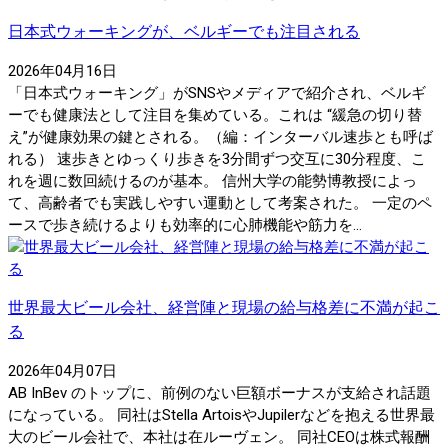
日本式ウォーキングが、ベルギーでも注目される
2026年04月16日
「日本式ウォーキング」がSNSやメディアで紹介され、ベルギ
ーでも健康法として注目を集めている。これは “緩急の切り替
え”が健康効果の鍵とされる。（編：インターバル速歩とも呼ば
れる） 速歩きとゆっくり歩きを3分間ずつ交互に30分程度、こ
れを週に数回続けるのが基本。 信州大学の能勢博教授によっ
て、高齢者でも実践しやすい運動として考案された。 一定のペ
ースで歩き続けるよりも効率的に心肺機能や筋力を...
世界最大ビール会社、経営陣と現場の給与格差に不満が起こ
る
2026年04月07日
AB InBev のトップに、前例のない巨額ボーナスが支給され話題
になっている。 同社はStella ArtoisやJupilerなどを抱える世界最
大のビール会社で、本社は在ルーヴェン。 同社CEOは株式報酬