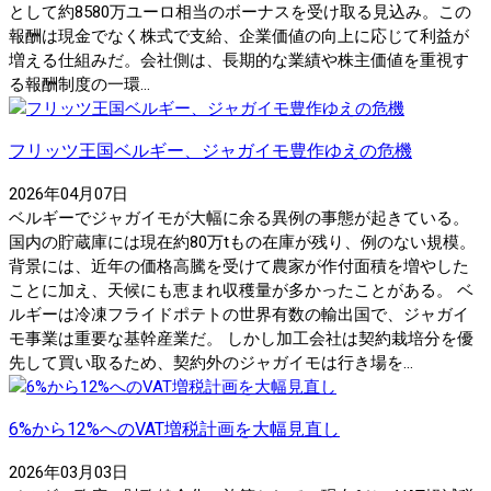
として約8580万ユーロ相当のボーナスを受け取る見込み。この
報酬は現金でなく株式で支給、企業価値の向上に応じて利益が
増える仕組みだ。会社側は、長期的な業績や株主価値を重視す
る報酬制度の一環...
フリッツ王国ベルギー、ジャガイモ豊作ゆえの危機
2026年04月07日
ベルギーでジャガイモが大幅に余る異例の事態が起きている。
国内の貯蔵庫には現在約80万tもの在庫が残り、例のない規模。
背景には、近年の価格高騰を受けて農家が作付面積を増やした
ことに加え、天候にも恵まれ収穫量が多かったことがある。 ベ
ルギーは冷凍フライドポテトの世界有数の輸出国で、ジャガイ
モ事業は重要な基幹産業だ。 しかし加工会社は契約栽培分を優
先して買い取るため、契約外のジャガイモは行き場を...
6%から12%へのVAT増税計画を大幅見直し
2026年03月03日