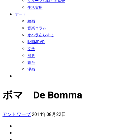
グループ活動・同窓会
生活実用
アート
絵画
音楽コラム
オペラあらすじ
映画&DVD
文学
歴史
舞台
漫画
ボマ De Bomma
アントワープ
2014年08月22日