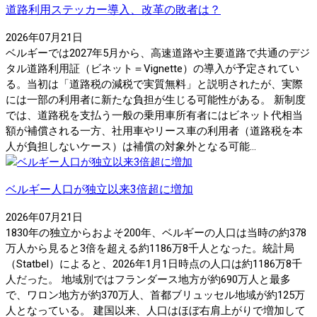
道路利用ステッカー導入、改革の敗者は？
2026年07月21日
ベルギーでは2027年5月から、高速道路や主要道路で共通のデジ
タル道路利用証（ビネット＝Vignette）の導入が予定されてい
る。当初は「道路税の減税で実質無料」と説明されたが、実際
には一部の利用者に新たな負担が生じる可能性がある。 新制度
では、道路税を支払う一般の乗用車所有者にはビネット代相当
額が補償される一方、社用車やリース車の利用者（道路税を本
人が負担しないケース）は補償の対象外となる可能...
ベルギー人口が独立以来3倍超に増加
2026年07月21日
1830年の独立からおよそ200年、ベルギーの人口は当時の約378
万人から見ると3倍を超える約1186万8千人となった。統計局
（Statbel）によると、2026年1月1日時点の人口は約1186万8千
人だった。 地域別ではフランダース地方が約690万人と最多
で、ワロン地方が約370万人、首都ブリュッセル地域が約125万
人となっている。 建国以来、人口はほぼ右肩上がりで増加して