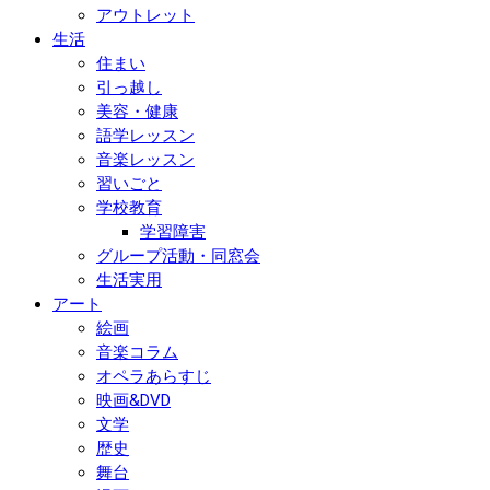
アウトレット
生活
住まい
引っ越し
美容・健康
語学レッスン
音楽レッスン
習いごと
学校教育
学習障害
グループ活動・同窓会
生活実用
アート
絵画
音楽コラム
オペラあらすじ
映画&DVD
文学
歴史
舞台