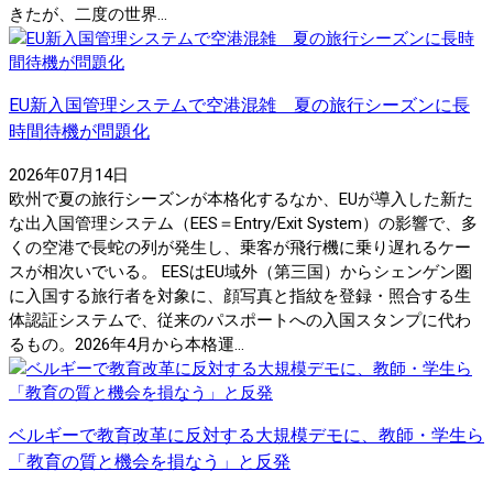
きたが、二度の世界...
EU新入国管理システムで空港混雑 夏の旅行シーズンに長
時間待機が問題化
2026年07月14日
欧州で夏の旅行シーズンが本格化するなか、EUが導入した新た
な出入国管理システム（EES＝Entry/Exit System）の影響で、多
くの空港で長蛇の列が発生し、乗客が飛行機に乗り遅れるケー
スが相次いでいる。 EESはEU域外（第三国）からシェンゲン圏
に入国する旅行者を対象に、顔写真と指紋を登録・照合する生
体認証システムで、従来のパスポートへの入国スタンプに代わ
るもの。2026年4月から本格運...
ベルギーで教育改革に反対する大規模デモに、教師・学生ら
「教育の質と機会を損なう」と反発