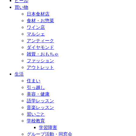
ビール
買い物
日本食材店
食材・お惣菜
ワイン店
マルシェ
アンティーク
ダイヤモンド
雑貨・おもちゃ
ファッション
アウトレット
生活
住まい
引っ越し
美容・健康
語学レッスン
音楽レッスン
習いごと
学校教育
学習障害
グループ活動・同窓会