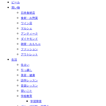
ビール
買い物
日本食材店
食材・お惣菜
ワイン店
マルシェ
アンティーク
ダイヤモンド
雑貨・おもちゃ
ファッション
アウトレット
生活
住まい
引っ越し
美容・健康
語学レッスン
音楽レッスン
習いごと
学校教育
学習障害