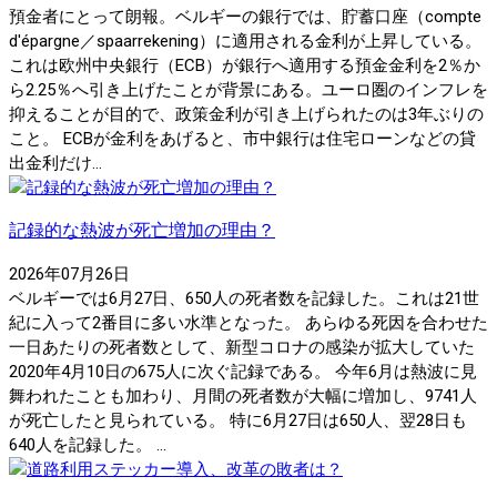
預金者にとって朗報。ベルギーの銀行では、貯蓄口座（compte
d'épargne／spaarrekening）に適用される金利が上昇している。
これは欧州中央銀行（ECB）が銀行へ適用する預金金利を2％か
ら2.25％へ引き上げたことが背景にある。ユーロ圏のインフレを
抑えることが目的で、政策金利が引き上げられたのは3年ぶりの
こと。 ECBが金利をあげると、市中銀行は住宅ローンなどの貸
出金利だけ...
記録的な熱波が死亡増加の理由？
2026年07月26日
ベルギーでは6月27日、650人の死者数を記録した。これは21世
紀に入って2番目に多い水準となった。 あらゆる死因を合わせた
一日あたりの死者数として、新型コロナの感染が拡大していた
2020年4月10日の675人に次ぐ記録である。 今年6月は熱波に見
舞われたことも加わり、月間の死者数が大幅に増加し、9741人
が死亡したと見られている。 特に6月27日は650人、翌28日も
640人を記録した。 ...