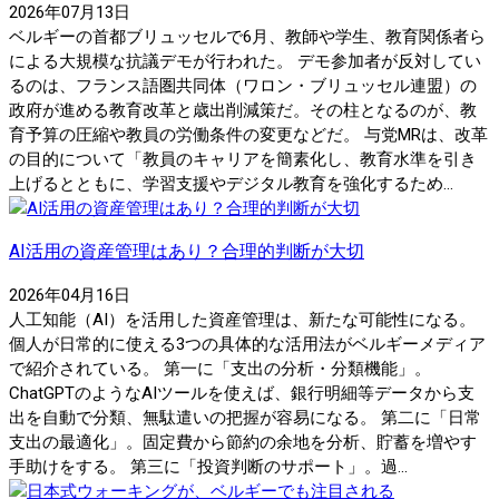
2026年07月13日
ベルギーの首都ブリュッセルで6月、教師や学生、教育関係者ら
による大規模な抗議デモが行われた。 デモ参加者が反対してい
るのは、フランス語圏共同体（ワロン・ブリュッセル連盟）の
政府が進める教育改革と歳出削減策だ。その柱となるのが、教
育予算の圧縮や教員の労働条件の変更などだ。 与党MRは、改革
の目的について「教員のキャリアを簡素化し、教育水準を引き
上げるとともに、学習支援やデジタル教育を強化するため...
AI活用の資産管理はあり？合理的判断が大切
2026年04月16日
人工知能（AI）を活用した資産管理は、新たな可能性になる。
個人が日常的に使える3つの具体的な活用法がベルギーメディア
で紹介されている。 第一に「支出の分析・分類機能」。
ChatGPTのようなAIツールを使えば、銀行明細等データから支
出を自動で分類、無駄遣いの把握が容易になる。 第二に「日常
支出の最適化」。固定費から節約の余地を分析、貯蓄を増やす
手助けをする。 第三に「投資判断のサポート」。過...