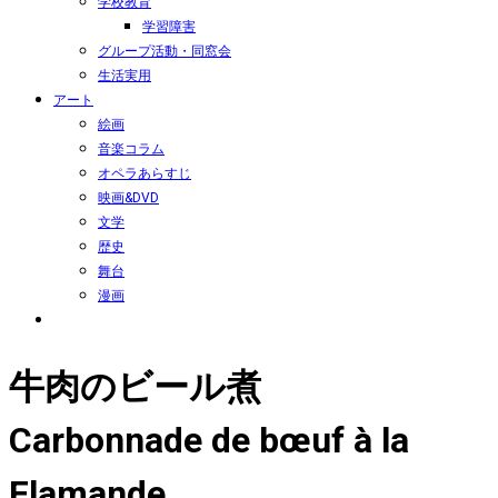
学校教育
学習障害
グループ活動・同窓会
生活実用
アート
絵画
音楽コラム
オペラあらすじ
映画&DVD
文学
歴史
舞台
漫画
牛肉のビール煮
Carbonnade de bœuf à la
Flamande