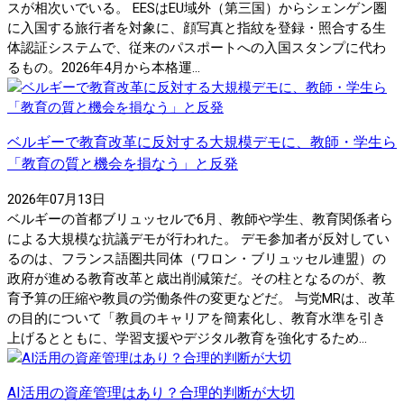
スが相次いでいる。 EESはEU域外（第三国）からシェンゲン圏
に入国する旅行者を対象に、顔写真と指紋を登録・照合する生
体認証システムで、従来のパスポートへの入国スタンプに代わ
るもの。2026年4月から本格運...
ベルギーで教育改革に反対する大規模デモに、教師・学生ら
「教育の質と機会を損なう」と反発
2026年07月13日
ベルギーの首都ブリュッセルで6月、教師や学生、教育関係者ら
による大規模な抗議デモが行われた。 デモ参加者が反対してい
るのは、フランス語圏共同体（ワロン・ブリュッセル連盟）の
政府が進める教育改革と歳出削減策だ。その柱となるのが、教
育予算の圧縮や教員の労働条件の変更などだ。 与党MRは、改革
の目的について「教員のキャリアを簡素化し、教育水準を引き
上げるとともに、学習支援やデジタル教育を強化するため...
AI活用の資産管理はあり？合理的判断が大切