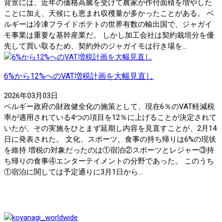
背景には、近年の価格高騰を受けて農家が作付面積を増やした
ことに加え、天候にも恵まれ収穫量が多かったことがある。 ベ
ルギーは冷凍フライドポテトの世界有数の輸出国で、ジャガイ
モ事業は重要な基幹産業だ。 しかし加工会社は契約栽培分を優
先して買い取るため、契約外のジャガイモは行き場を...
6%から12%へのVAT増税計画を大幅見直し
2026年03月03日
ベルギー政府の財政健全化の施策として、現在6％のVAT軽減税
率が適用されている4つの項目を12％に上げることが決定されて
いたが、その実施をひとまず延期し内容を見直すことが、2月14
日に発表された。 文化、スポーツ、食事の持ち帰りは6%の現状
を維持 増税の対象だったのは①宿泊②スポーツとレジャー③持
ち帰りの食事④エンターテイメントの分野であった。 このうち
①宿泊に関しては予定通りに3月1日から...