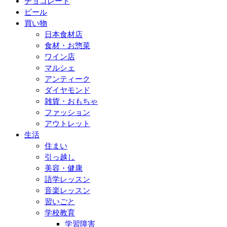
チョコレート
ビール
買い物
日本食材店
食材・お惣菜
ワイン店
マルシェ
アンティーク
ダイヤモンド
雑貨・おもちゃ
ファッション
アウトレット
生活
住まい
引っ越し
美容・健康
語学レッスン
音楽レッスン
習いごと
学校教育
学習障害