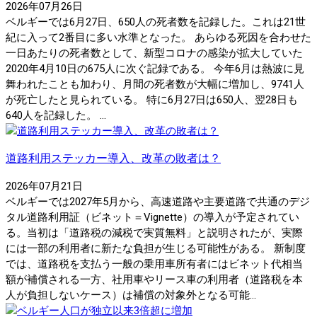
2026年07月26日
ベルギーでは6月27日、650人の死者数を記録した。これは21世
紀に入って2番目に多い水準となった。 あらゆる死因を合わせた
一日あたりの死者数として、新型コロナの感染が拡大していた
2020年4月10日の675人に次ぐ記録である。 今年6月は熱波に見
舞われたことも加わり、月間の死者数が大幅に増加し、9741人
が死亡したと見られている。 特に6月27日は650人、翌28日も
640人を記録した。 ...
道路利用ステッカー導入、改革の敗者は？
2026年07月21日
ベルギーでは2027年5月から、高速道路や主要道路で共通のデジ
タル道路利用証（ビネット＝Vignette）の導入が予定されてい
る。当初は「道路税の減税で実質無料」と説明されたが、実際
には一部の利用者に新たな負担が生じる可能性がある。 新制度
では、道路税を支払う一般の乗用車所有者にはビネット代相当
額が補償される一方、社用車やリース車の利用者（道路税を本
人が負担しないケース）は補償の対象外となる可能...