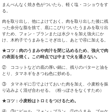
まんべんなく焼き色がついたら、軽く塩・コショウをす
る。
肉を取り出し、他によけておく。肉を取り出した後に残
った余分な脂を捨て、底にこびりついたうまみを取り出
すため、フォン・ブランまたは水少々を加え強火にか
け、木杓子でうまみをこそぎ出し、あとで④に加える。
★コツ：肉のうまみや肉汁を閉じ込めるため、強火で肉
の表面を焼く。この時点では中まで火を通さない。
② ココットなどの底の厚い鍋に、残りのバターと油を
とり、タマネギをきつね色に炒める。
③ タマネギに①でよけておいた肉を加え、小麦粉を振
り込みよく混ぜ合わせる。（粉っぽさをなくすため）
★コツ：小麦粉はトロミをつけるため。
④ ③にビール、フォン・ブラン、①のうまみ、ブーケ