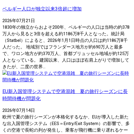
ベルギー人口が独立以来3倍超に増加
2026年07月21日
1830年の独立からおよそ200年、ベルギーの人口は当時の約378
万人から見ると3倍を超える約1186万8千人となった。統計局
（Statbel）によると、2026年1月1日時点の人口は約1186万8千
人だった。 地域別ではフランダース地方が約690万人と最多
で、ワロン地方が約370万人、首都ブリュッセル地域が約125万
人となっている。 建国以来、人口はほぼ右肩上がりで増加して
きたが、二度の世界...
EU新入国管理システムで空港混雑 夏の旅行シーズンに長
時間待機が問題化
2026年07月14日
欧州で夏の旅行シーズンが本格化するなか、EUが導入した新た
な出入国管理システム（EES＝Entry/Exit System）の影響で、多
くの空港で長蛇の列が発生し、乗客が飛行機に乗り遅れるケー