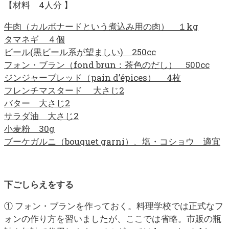
【材料 4人分 】
牛肉（カルボナードという煮込み用の肉） １kg
タマネギ ４個
ビール(黒ビール系が望ましい) 250cc
フォン・ブラン（fond brun：茶色のだし） 500cc
ジンジャーブレッド（pain d’épices） 4枚
フレンチマスタード 大さじ2
バター 大さじ2
サラダ油 大さじ2
小麦粉 30g
ブーケガルニ（bouquet garni）、塩・コショウ 適宜
下ごしらえをする
① フォン・ブランを作っておく。料理学校では正式なフ
ォンの作り方を習いましたが、ここでは省略。市販の瓶