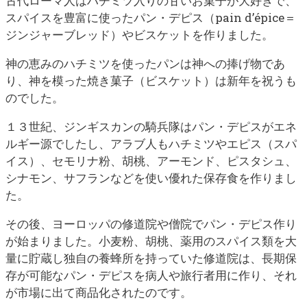
古代ローマ人はハチミツ入りの甘いお菓子が大好きで、
スパイスを豊富に使ったパン・デピス（pain d’épice＝
ジンジャーブレッド）やビスケットを作りました。
神の恵みのハチミツを使ったパンは神への捧げ物であ
り、神を模った焼き菓子（ビスケット）は新年を祝うも
のでした。
１３世紀、ジンギスカンの騎兵隊はパン・デピスがエネ
ルギー源でしたし、アラブ人もハチミツやエピス（スパ
イス）、セモリナ粉、胡桃、アーモンド、ピスタシュ、
シナモン、サフランなどを使い優れた保存食を作りまし
た。
その後、ヨーロッパの修道院や僧院でパン・デピス作り
が始まりました。小麦粉、胡桃、薬用のスパイス類を大
量に貯蔵し独自の養蜂所を持っていた修道院は、長期保
存が可能なパン・デピスを病人や旅行者用に作り、それ
が市場に出て商品化されたのです。