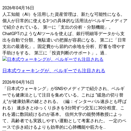
2026年04月16日
人工知能（AI）を活用した資産管理は、新たな可能性になる。
個人が日常的に使える3つの具体的な活用法がベルギーメディア
で紹介されている。 第一に「支出の分析・分類機能」。
ChatGPTのようなAIツールを使えば、銀行明細等データから支
出を自動で分類、無駄遣いの把握が容易になる。 第二に「日常
支出の最適化」。固定費から節約の余地を分析、貯蓄を増やす
手助けをする。 第三に「投資判断のサポート」。過...
日本式ウォーキングが、ベルギーでも注目される
2026年04月16日
「日本式ウォーキング」がSNSやメディアで紹介され、ベルギ
ーでも健康法として注目を集めている。これは “緩急の切り替
え”が健康効果の鍵とされる。（編：インターバル速歩とも呼ば
れる） 速歩きとゆっくり歩きを3分間ずつ交互に30分程度、こ
れを週に数回続けるのが基本。 信州大学の能勢博教授によっ
て、高齢者でも実践しやすい運動として考案された。 一定のペ
ースで歩き続けるよりも効率的に心肺機能や筋力を...