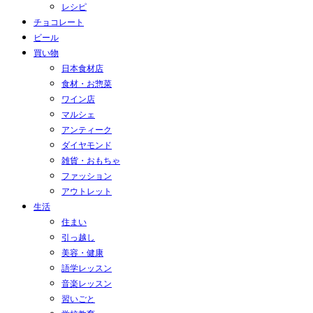
レシピ
チョコレート
ビール
買い物
日本食材店
食材・お惣菜
ワイン店
マルシェ
アンティーク
ダイヤモンド
雑貨・おもちゃ
ファッション
アウトレット
生活
住まい
引っ越し
美容・健康
語学レッスン
音楽レッスン
習いごと