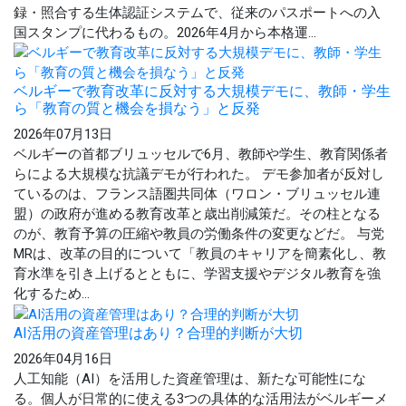
録・照合する生体認証システムで、従来のパスポートへの入
国スタンプに代わるもの。2026年4月から本格運...
ベルギーで教育改革に反対する大規模デモに、教師・学生
ら「教育の質と機会を損なう」と反発
2026年07月13日
ベルギーの首都ブリュッセルで6月、教師や学生、教育関係者
らによる大規模な抗議デモが行われた。 デモ参加者が反対し
ているのは、フランス語圏共同体（ワロン・ブリュッセル連
盟）の政府が進める教育改革と歳出削減策だ。その柱となる
のが、教育予算の圧縮や教員の労働条件の変更などだ。 与党
MRは、改革の目的について「教員のキャリアを簡素化し、教
育水準を引き上げるとともに、学習支援やデジタル教育を強
化するため...
AI活用の資産管理はあり？合理的判断が大切
2026年04月16日
人工知能（AI）を活用した資産管理は、新たな可能性にな
る。個人が日常的に使える3つの具体的な活用法がベルギーメ