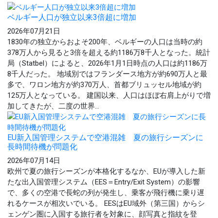
ベルギー人口が独立以来3倍超に増加
2026年07月21日
1830年の独立からおよそ200年、ベルギーの人口は当時の約
378万人から見ると3倍を超える約1186万8千人となった。統計
局（Statbel）によると、2026年1月1日時点の人口は約1186万
8千人だった。 地域別ではフランダース地方が約690万人と最
多で、ワロン地方が約370万人、首都ブリュッセル地域が約
125万人となっている。 建国以来、人口はほぼ右肩上がりで増
加してきたが、二度の世界...
EU新入国管理システムで空港混雑 夏の旅行シーズンに
長時間待機が問題化
2026年07月14日
欧州で夏の旅行シーズンが本格化するなか、EUが導入した新
たな出入国管理システム（EES＝Entry/Exit System）の影響
で、多くの空港で長蛇の列が発生し、乗客が飛行機に乗り遅
れるケースが相次いでいる。 EESはEU域外（第三国）からシ
ェンゲン圏に入国する旅行者を対象に、顔写真と指紋を登