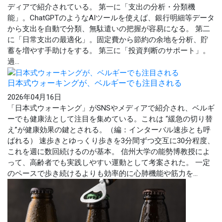
ディアで紹介されている。 第一に「支出の分析・分類機
能」。ChatGPTのようなAIツールを使えば、銀行明細等データ
から支出を自動で分類、無駄遣いの把握が容易になる。 第二
に「日常支出の最適化」。固定費から節約の余地を分析、貯
蓄を増やす手助けをする。 第三に「投資判断のサポート」。
過...
日本式ウォーキングが、ベルギーでも注目される
2026年04月16日
「日本式ウォーキング」がSNSやメディアで紹介され、ベルギ
ーでも健康法として注目を集めている。これは “緩急の切り替
え”が健康効果の鍵とされる。（編：インターバル速歩とも呼
ばれる） 速歩きとゆっくり歩きを3分間ずつ交互に30分程度、
これを週に数回続けるのが基本。 信州大学の能勢博教授によ
って、高齢者でも実践しやすい運動として考案された。 一定
のペースで歩き続けるよりも効率的に心肺機能や筋力を...