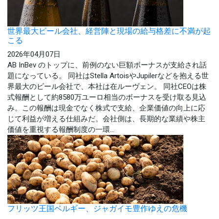
世界最大ビール会社、経営陣と現場の給与格差に不満が起
こる
2026年04月07日
AB InBev のトップに、前例のない巨額ボーナスが支給され話
題になっている。 同社はStella ArtoisやJupilerなどを抱える世
界最大のビール会社で、本社は在ルーヴェン。 同社CEOは株
式報酬として約8580万ユーロ相当のボーナスを受け取る見込
み。この報酬は現金でなく株式で支給、企業価値の向上に応
じて利益が増える仕組みだ。会社側は、長期的な業績や株主
価値を重視する報酬制度の一環...
フリッツ王国ベルギー、ジャガイモ豊作ゆえの危機