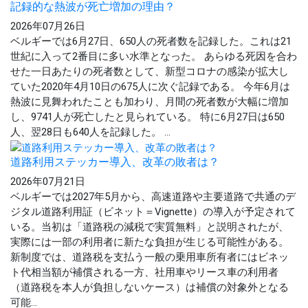
記録的な熱波が死亡増加の理由？
2026年07月26日
ベルギーでは6月27日、650人の死者数を記録した。これは21
世紀に入って2番目に多い水準となった。 あらゆる死因を合わ
せた一日あたりの死者数として、新型コロナの感染が拡大し
ていた2020年4月10日の675人に次ぐ記録である。 今年6月は
熱波に見舞われたことも加わり、月間の死者数が大幅に増加
し、9741人が死亡したと見られている。 特に6月27日は650
人、翌28日も640人を記録した。 ...
道路利用ステッカー導入、改革の敗者は？
2026年07月21日
ベルギーでは2027年5月から、高速道路や主要道路で共通のデ
ジタル道路利用証（ビネット＝Vignette）の導入が予定されて
いる。当初は「道路税の減税で実質無料」と説明されたが、
実際には一部の利用者に新たな負担が生じる可能性がある。
新制度では、道路税を支払う一般の乗用車所有者にはビネッ
ト代相当額が補償される一方、社用車やリース車の利用者
（道路税を本人が負担しないケース）は補償の対象外となる
可能...