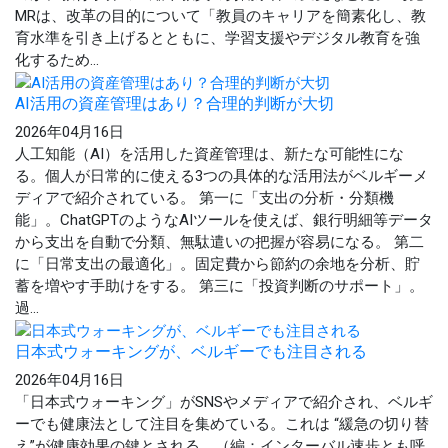
MRは、改革の目的について「教員のキャリアを簡素化し、教
育水準を引き上げるとともに、学習支援やデジタル教育を強
化するため...
AI活用の資産管理はあり？合理的判断が大切
2026年04月16日
人工知能（AI）を活用した資産管理は、新たな可能性にな
る。個人が日常的に使える3つの具体的な活用法がベルギーメ
ディアで紹介されている。 第一に「支出の分析・分類機
能」。ChatGPTのようなAIツールを使えば、銀行明細等データ
から支出を自動で分類、無駄遣いの把握が容易になる。 第二
に「日常支出の最適化」。固定費から節約の余地を分析、貯
蓄を増やす手助けをする。 第三に「投資判断のサポート」。
過...
日本式ウォーキングが、ベルギーでも注目される
2026年04月16日
「日本式ウォーキング」がSNSやメディアで紹介され、ベルギ
ーでも健康法として注目を集めている。これは “緩急の切り替
え”が健康効果の鍵とされる。（編：インターバル速歩とも呼