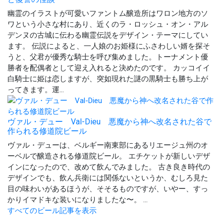
幽霊のイラストが可愛いファントム醸造所はワロン地方のソ
ワという小さな村にあり、近くのラ・ロッシュ・オン・アル
デンヌの古城に伝わる幽霊伝説をデザイン・テーマにしてい
ます。 伝説によると、一人娘のお姫様にふさわしい婿を探そ
うと、父君が優秀な騎士を呼び集めました。トーナメント優
勝者を配偶者として迎え入れると決めたのです。 カッコイイ
白騎士に姫は恋しますが、突如現れた謎の黒騎士も勝ち上が
ってきます。運...
ヴァル・デュー Val-Dieu 悪魔から神へ改名された谷で
作られる修道院ビール
ヴァル・デューは、ベルギー南東部にあるリエージュ州のオ
ーベルで醸造される修道院ビール。 エチケットが新しいデザ
インになったので、改めて飲んでみました。 古き良き時代の
デザインでも、飲ん兵衛には関係ないというか、むしろ見た
目の味わいがあるほうが、そそるものですが、いやー、すっ
かりイマドキな装いになりましたな〜。 ...
すべてのビール記事を表示