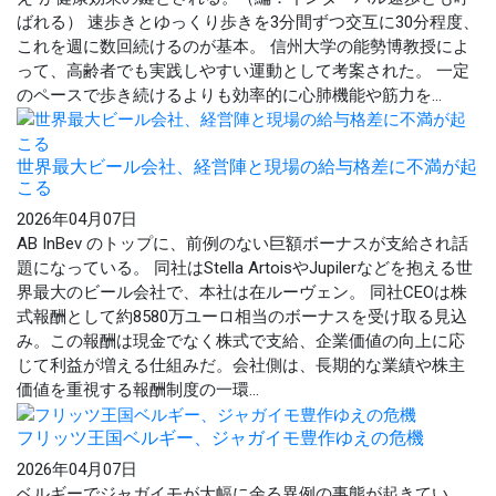
ばれる） 速歩きとゆっくり歩きを3分間ずつ交互に30分程度、
これを週に数回続けるのが基本。 信州大学の能勢博教授によ
って、高齢者でも実践しやすい運動として考案された。 一定
のペースで歩き続けるよりも効率的に心肺機能や筋力を...
世界最大ビール会社、経営陣と現場の給与格差に不満が起
こる
2026年04月07日
AB InBev のトップに、前例のない巨額ボーナスが支給され話
題になっている。 同社はStella ArtoisやJupilerなどを抱える世
界最大のビール会社で、本社は在ルーヴェン。 同社CEOは株
式報酬として約8580万ユーロ相当のボーナスを受け取る見込
み。この報酬は現金でなく株式で支給、企業価値の向上に応
じて利益が増える仕組みだ。会社側は、長期的な業績や株主
価値を重視する報酬制度の一環...
フリッツ王国ベルギー、ジャガイモ豊作ゆえの危機
2026年04月07日
ベルギーでジャガイモが大幅に余る異例の事態が起きてい