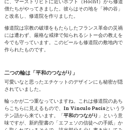
に、マーストリヒトに近いホフト（Hocht）から修道
僧たちがやってきました。彼らはその地を「神の谷」
と改名し、修道院を作りました。
修道院は宗教の破壊をもたらしたフランス革命の災禍
には遭わず、厳格な戒律で知られるシトー会の教えを
今でも守っています。このビールも修道院の敷地内で
作られたものです。
二つの輪は「平和のつながり」
可愛いなと思ったエチケットのデザインにも秘密が隠
されていました。
輪っかが二つ重なっていますね。これは修道院のあち
らこちらに見えるもので、
In Vinculo Pacis
というラ
テン語から来ています。「
平和のつながり
」という意
味ですが、新約聖書の「エフェソの信徒への手紙」か
ら取られているそうで、該当部分を少し書き出してみ