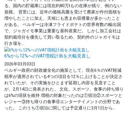
る。国内の貯蔵庫には現在約80万tもの在庫が残り、例のない
規模。 背景には、近年の価格高騰を受けて農家が作付面積を
増やしたことに加え、天候にも恵まれ収穫量が多かったこと
がある。 ベルギーは冷凍フライドポテトの世界有数の輸出国
で、ジャガイモ事業は重要な基幹産業だ。 しかし加工会社は
契約栽培分を優先して買い取るため、契約外のジャガイモは
行き場を...
6%から12%へのVAT増税計画を大幅見直し
2026年03月03日
ベルギー政府の財政健全化の施策として、現在6％のVAT軽減
税率が適用されている4つの項目を12％に上げることが決定さ
れていたが、その実施をひとまず延期し内容を見直すこと
が、2月14日に発表された。 文化、スポーツ、食事の持ち帰り
は6%の現状を維持 増税の対象だったのは①宿泊②スポーツと
レジャー③持ち帰りの食事④エンターテイメントの分野であ
った。 このうち①宿泊に関しては予定通りに3月1日から...