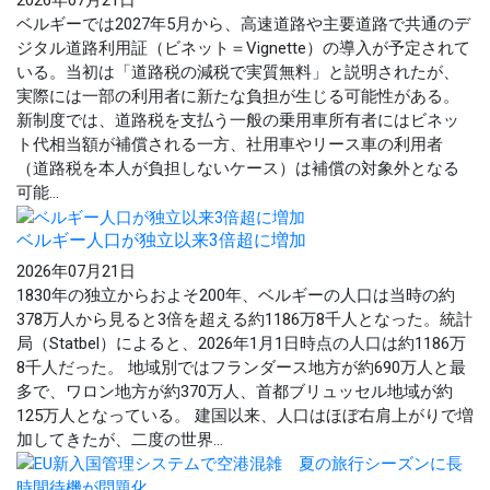
2026年07月21日
ベルギーでは2027年5月から、高速道路や主要道路で共通のデ
ジタル道路利用証（ビネット＝Vignette）の導入が予定されて
いる。当初は「道路税の減税で実質無料」と説明されたが、
実際には一部の利用者に新たな負担が生じる可能性がある。
新制度では、道路税を支払う一般の乗用車所有者にはビネッ
ト代相当額が補償される一方、社用車やリース車の利用者
（道路税を本人が負担しないケース）は補償の対象外となる
可能...
ベルギー人口が独立以来3倍超に増加
2026年07月21日
1830年の独立からおよそ200年、ベルギーの人口は当時の約
378万人から見ると3倍を超える約1186万8千人となった。統計
局（Statbel）によると、2026年1月1日時点の人口は約1186万
8千人だった。 地域別ではフランダース地方が約690万人と最
多で、ワロン地方が約370万人、首都ブリュッセル地域が約
125万人となっている。 建国以来、人口はほぼ右肩上がりで増
加してきたが、二度の世界...