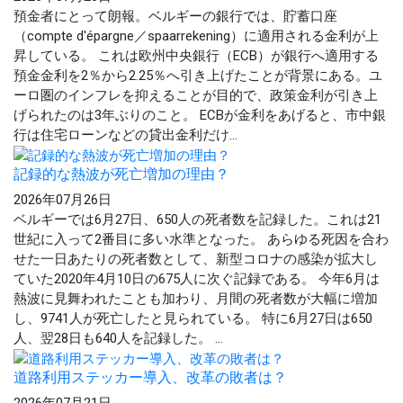
預金者にとって朗報。ベルギーの銀行では、貯蓄口座
（compte d'épargne／spaarrekening）に適用される金利が上
昇している。 これは欧州中央銀行（ECB）が銀行へ適用する
預金金利を2％から2.25％へ引き上げたことが背景にある。ユ
ーロ圏のインフレを抑えることが目的で、政策金利が引き上
げられたのは3年ぶりのこと。 ECBが金利をあげると、市中銀
行は住宅ローンなどの貸出金利だけ...
記録的な熱波が死亡増加の理由？
2026年07月26日
ベルギーでは6月27日、650人の死者数を記録した。これは21
世紀に入って2番目に多い水準となった。 あらゆる死因を合わ
せた一日あたりの死者数として、新型コロナの感染が拡大し
ていた2020年4月10日の675人に次ぐ記録である。 今年6月は
熱波に見舞われたことも加わり、月間の死者数が大幅に増加
し、9741人が死亡したと見られている。 特に6月27日は650
人、翌28日も640人を記録した。 ...
道路利用ステッカー導入、改革の敗者は？