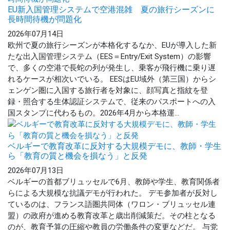
EU新入国管理システムで空港混雑 夏の旅行シーズンに
長時間待機が問題化
2026年07月14日
欧州で夏の旅行シーズンが本格化するなか、EUが導入した新
たな出入国管理システム（EES＝Entry/Exit System）の影響
で、多くの空港で長蛇の列が発生し、乗客が飛行機に乗り遅
れるケースが相次いでいる。 EESはEU域外（第三国）からシ
ェンゲン圏に入国する旅行者を対象に、顔写真と指紋を登
録・照合する生体認証システムで、従来のパスポートへの入
国スタンプに代わるもの。2026年4月から本格運...
ベルギーで教育改革に反対する大規模デモに、教師・学生
ら「教育の質と機会を損なう」と反発
2026年07月13日
ベルギーの首都ブリュッセルで6月、教師や学生、教育関係者
らによる大規模な抗議デモが行われた。 デモ参加者が反対し
ているのは、フランス語圏共同体（ワロン・ブリュッセル連
盟）の政府が進める教育改革と歳出削減策だ。その柱となる
のが、教育予算の圧縮や教員の労働条件の変更などだ。 与党