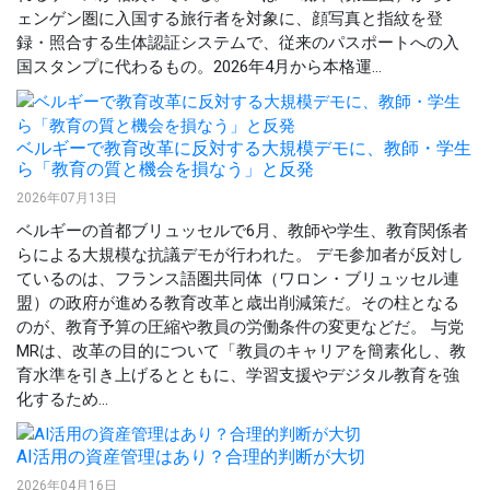
ェンゲン圏に入国する旅行者を対象に、顔写真と指紋を登
録・照合する生体認証システムで、従来のパスポートへの入
国スタンプに代わるもの。2026年4月から本格運...
ベルギーで教育改革に反対する大規模デモに、教師・学生
ら「教育の質と機会を損なう」と反発
2026年07月13日
ベルギーの首都ブリュッセルで6月、教師や学生、教育関係者
らによる大規模な抗議デモが行われた。 デモ参加者が反対し
ているのは、フランス語圏共同体（ワロン・ブリュッセル連
盟）の政府が進める教育改革と歳出削減策だ。その柱となる
のが、教育予算の圧縮や教員の労働条件の変更などだ。 与党
MRは、改革の目的について「教員のキャリアを簡素化し、教
育水準を引き上げるとともに、学習支援やデジタル教育を強
化するため...
AI活用の資産管理はあり？合理的判断が大切
2026年04月16日