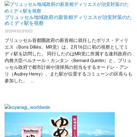
ブリュッセル地域政府の新首相ディリエスが治安対策のた
めミディ駅を視察
2026年03月03日
ブリュッセル首都圏政府の新首相に就任したボリス・ディリ
エス（Boris Dilliès、MR党）は、2月16日に初の視察としてミ
ディ駅を訪問した。 同行したのはMR党に所属する連邦政府の
内務大臣ベルナール・カンタン（Bernard Quintin）と、ブリュ
ッセル政府で都市計画や清掃局の担当をするオードレ・アン
リ（Audrey Henry）、また駅が位置するコミューンの区長らも
参加した。 ...