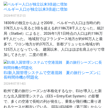
ベルギー人口が独立以来3倍超に増加
2026年07月21日
1830年の独立からおよそ200年、ベルギーの人口は当時の約
378万人から見ると3倍を超える約1186万8千人となった。統計
局（Statbel）によると、2026年1月1日時点の人口は約1186万
8千人だった。 地域別ではフランダース地方が約690万人と最
多で、ワロン地方が約370万人、首都ブリュッセル地域が約
125万人となっている。 建国以来、人口はほぼ右肩上がりで増
加してきたが、二度の世界...
EU新入国管理システムで空港混雑 夏の旅行シーズンに
長時間待機が問題化
2026年07月14日
欧州で夏の旅行シーズンが本格化するなか、EUが導入した新
たな出入国管理システム（EES＝Entry/Exit System）の影響
で、多くの空港で長蛇の列が発生し、乗客が飛行機に乗り遅
れるケースが相次いでいる。 EESはEU域外（第三国）からシ