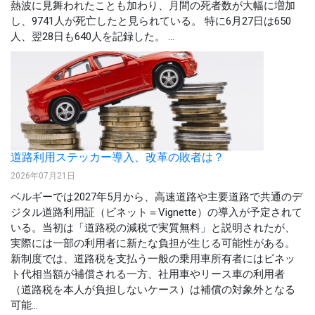
熱波に見舞われたことも加わり、月間の死者数が大幅に増加
し、9741人が死亡したと見られている。 特に6月27日は650
人、翌28日も640人を記録した。 ...
道路利用ステッカー導入、改革の敗者は？
2026年07月21日
ベルギーでは2027年5月から、高速道路や主要道路で共通のデ
ジタル道路利用証（ビネット＝Vignette）の導入が予定されて
いる。当初は「道路税の減税で実質無料」と説明されたが、
実際には一部の利用者に新たな負担が生じる可能性がある。
新制度では、道路税を支払う一般の乗用車所有者にはビネッ
ト代相当額が補償される一方、社用車やリース車の利用者
（道路税を本人が負担しないケース）は補償の対象外となる
可能...