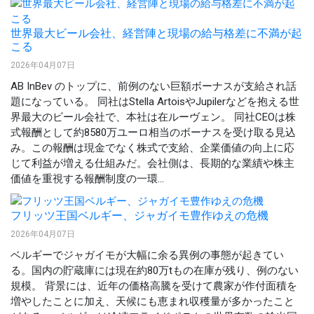
世界最大ビール会社、経営陣と現場の給与格差に不満が起
こる
2026年04月07日
AB InBev のトップに、前例のない巨額ボーナスが支給され話
題になっている。 同社はStella ArtoisやJupilerなどを抱える世
界最大のビール会社で、本社は在ルーヴェン。 同社CEOは株
式報酬として約8580万ユーロ相当のボーナスを受け取る見込
み。この報酬は現金でなく株式で支給、企業価値の向上に応
じて利益が増える仕組みだ。会社側は、長期的な業績や株主
価値を重視する報酬制度の一環...
フリッツ王国ベルギー、ジャガイモ豊作ゆえの危機
2026年04月07日
ベルギーでジャガイモが大幅に余る異例の事態が起きてい
る。国内の貯蔵庫には現在約80万tもの在庫が残り、例のない
規模。 背景には、近年の価格高騰を受けて農家が作付面積を
増やしたことに加え、天候にも恵まれ収穫量が多かったこと