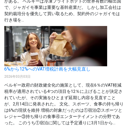
がある。 ベルギーは冷凍フライドポテトの世界有数の輸出国
で、ジャガイモ事業は重要な基幹産業だ。 しかし加工会社は
契約栽培分を優先して買い取るため、契約外のジャガイモは
行き場を...
6%から12%へのVAT増税計画を大幅見直し
2026年03月03日
ベルギー政府の財政健全化の施策として、現在6％のVAT軽減
税率が適用されている4つの項目を12％に上げることが決定さ
れていたが、その実施をひとまず延期し内容を見直すこと
が、2月14日に発表された。 文化、スポーツ、食事の持ち帰り
は6%の現状を維持 増税の対象だったのは①宿泊②スポーツと
レジャー③持ち帰りの食事④エンターテイメントの分野であ
った。 このうち①宿泊に関しては予定通りに3月1日から...