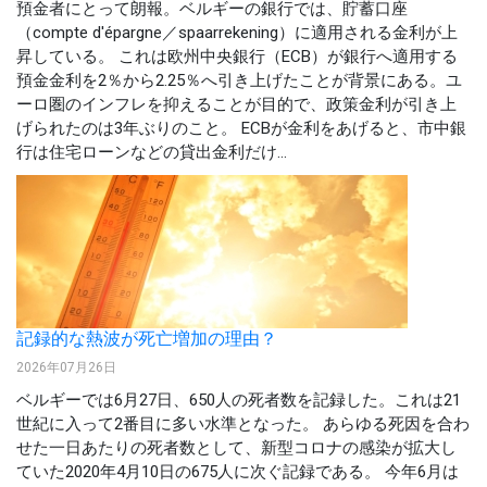
預金者にとって朗報。ベルギーの銀行では、貯蓄口座
（compte d'épargne／spaarrekening）に適用される金利が上
昇している。 これは欧州中央銀行（ECB）が銀行へ適用する
預金金利を2％から2.25％へ引き上げたことが背景にある。ユ
ーロ圏のインフレを抑えることが目的で、政策金利が引き上
げられたのは3年ぶりのこと。 ECBが金利をあげると、市中銀
行は住宅ローンなどの貸出金利だけ...
記録的な熱波が死亡増加の理由？
2026年07月26日
ベルギーでは6月27日、650人の死者数を記録した。これは21
世紀に入って2番目に多い水準となった。 あらゆる死因を合わ
せた一日あたりの死者数として、新型コロナの感染が拡大し
ていた2020年4月10日の675人に次ぐ記録である。 今年6月は