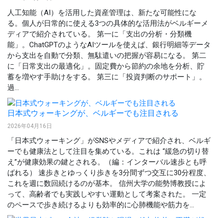
人工知能（AI）を活用した資産管理は、新たな可能性にな
る。個人が日常的に使える3つの具体的な活用法がベルギーメ
ディアで紹介されている。 第一に「支出の分析・分類機
能」。ChatGPTのようなAIツールを使えば、銀行明細等データ
から支出を自動で分類、無駄遣いの把握が容易になる。 第二
に「日常支出の最適化」。固定費から節約の余地を分析、貯
蓄を増やす手助けをする。 第三に「投資判断のサポート」。
過...
日本式ウォーキングが、ベルギーでも注目される
2026年04月16日
「日本式ウォーキング」がSNSやメディアで紹介され、ベルギ
ーでも健康法として注目を集めている。これは “緩急の切り替
え”が健康効果の鍵とされる。（編：インターバル速歩とも呼
ばれる） 速歩きとゆっくり歩きを3分間ずつ交互に30分程度、
これを週に数回続けるのが基本。 信州大学の能勢博教授によ
って、高齢者でも実践しやすい運動として考案された。 一定
のペースで歩き続けるよりも効率的に心肺機能や筋力を...