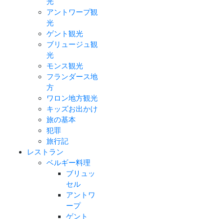
光
アントワープ観
光
ゲント観光
ブリュージュ観
光
モンス観光
フランダース地
方
ワロン地方観光
キッズお出かけ
旅の基本
犯罪
旅行記
レストラン
ベルギー料理
ブリュッ
セル
アントワ
ープ
ゲント