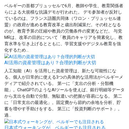
ベルギーの首都ブリュッセルで6月、教師や学生、教育関係者
らによる大規模な抗議デモが行われた。 デモ参加者が反対し
ているのは、フランス語圏共同体（ワロン・ブリュッセル連
盟）の政府が進める教育改革と歳出削減策だ。その柱となる
のが、教育予算の圧縮や教員の労働条件の変更などだ。 与党
MRは、改革の目的について「教員のキャリアを簡素化し、教
育水準を引き上げるとともに、学習支援やデジタル教育を強
化するため...
AI活用の資産管理はあり？合理的判断が大切
人工知能（AI）を活用した資産管理は、新たな可能性にな
る。個人が日常的に使える3つの具体的な活用法がベルギーメ
ディアで紹介されている。 第一に「支出の分析・分類機
能」。ChatGPTのようなAIツールを使えば、銀行明細等データ
から支出を自動で分類、無駄遣いの把握が容易になる。 第二
に「日常支出の最適化」。固定費から節約の余地を分析、貯
蓄を増やす手助けをする。 第三に「投資判断のサポート」。
過...
日本式ウォーキングが、ベルギーでも注目される