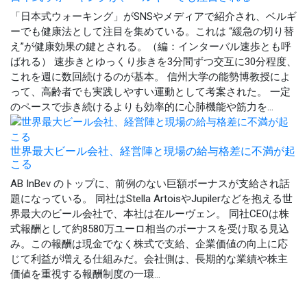
「日本式ウォーキング」がSNSやメディアで紹介され、ベルギ
ーでも健康法として注目を集めている。これは “緩急の切り替
え”が健康効果の鍵とされる。（編：インターバル速歩とも呼
ばれる） 速歩きとゆっくり歩きを3分間ずつ交互に30分程度、
これを週に数回続けるのが基本。 信州大学の能勢博教授によ
って、高齢者でも実践しやすい運動として考案された。 一定
のペースで歩き続けるよりも効率的に心肺機能や筋力を...
世界最大ビール会社、経営陣と現場の給与格差に不満が起
こる
AB InBev のトップに、前例のない巨額ボーナスが支給され話
題になっている。 同社はStella ArtoisやJupilerなどを抱える世
界最大のビール会社で、本社は在ルーヴェン。 同社CEOは株
式報酬として約8580万ユーロ相当のボーナスを受け取る見込
み。この報酬は現金でなく株式で支給、企業価値の向上に応
じて利益が増える仕組みだ。会社側は、長期的な業績や株主
価値を重視する報酬制度の一環...