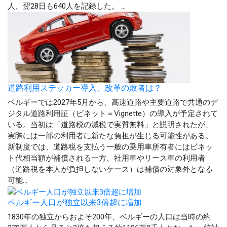
人、翌28日も640人を記録した。 ...
道路利用ステッカー導入、改革の敗者は？
ベルギーでは2027年5月から、高速道路や主要道路で共通のデ
ジタル道路利用証（ビネット＝Vignette）の導入が予定されて
いる。当初は「道路税の減税で実質無料」と説明されたが、
実際には一部の利用者に新たな負担が生じる可能性がある。
新制度では、道路税を支払う一般の乗用車所有者にはビネッ
ト代相当額が補償される一方、社用車やリース車の利用者
（道路税を本人が負担しないケース）は補償の対象外となる
可能...
ベルギー人口が独立以来3倍超に増加
1830年の独立からおよそ200年、ベルギーの人口は当時の約