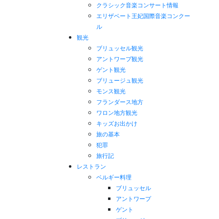
クラシック音楽コンサート情報
エリザベート王妃国際音楽コンクー
ル
観光
ブリュッセル観光
アントワープ観光
ゲント観光
ブリュージュ観光
モンス観光
フランダース地方
ワロン地方観光
キッズお出かけ
旅の基本
犯罪
旅行記
レストラン
ベルギー料理
ブリュッセル
アントワープ
ゲント