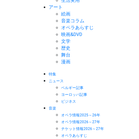
生活実用
アート
絵画
音楽コラム
オペラあらすじ
映画&DVD
文学
歴史
舞台
漫画
特集
ニュース
ベルギー記事
ヨーロッパ記事
ビジネス
音楽
オペラ情報2025～26年
オペラ情報2026～27年
チケット情報2026～27年
オペラあらすじ