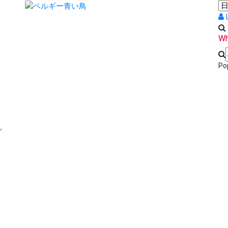
Wh
Po
ル