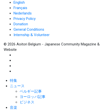
English
Français
Nederlands
Privacy Policy
Donation
General Conditions
Internship & Volunteer
© 2026 Aoitori Belgium - Japanese Community Magazine &
Website
特集
ニュース
ベルギー記事
ヨーロッパ記事
ビジネス
音楽