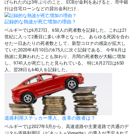
げられたのは3年ぶりのこと。 ECBが金利をあげると、市中銀
行は住宅ローンなどの貸出金利だけ...
記録的な熱波が死亡増加の理由？
ベルギーでは6月27日、650人の死者数を記録した。これは21
世紀に入って2番目に多い水準となった。 あらゆる死因を合わ
せた一日あたりの死者数として、新型コロナの感染が拡大し
ていた2020年4月10日の675人に次ぐ記録である。 今年6月は
熱波に見舞われたことも加わり、月間の死者数が大幅に増加
し、9741人が死亡したと見られている。 特に6月27日は650
人、翌28日も640人を記録した。 ...
道路利用ステッカー導入、改革の敗者は？
ベルギーでは2027年5月から、高速道路や主要道路で共通のデ
ジタル道路利用証（ビネット＝Vignette）の導入が予定されて