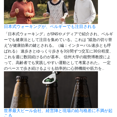
日本式ウォーキングが、ベルギーでも注目される
「日本式ウォーキング」がSNSやメディアで紹介され、ベルギ
ーでも健康法として注目を集めている。これは “緩急の切り替
え”が健康効果の鍵とされる。（編：インターバル速歩とも呼
ばれる） 速歩きとゆっくり歩きを3分間ずつ交互に30分程度、
これを週に数回続けるのが基本。 信州大学の能勢博教授によ
って、高齢者でも実践しやすい運動として考案された。 一定
のペースで歩き続けるよりも効率的に心肺機能や筋力を...
世界最大ビール会社、経営陣と現場の給与格差に不満が起
こる