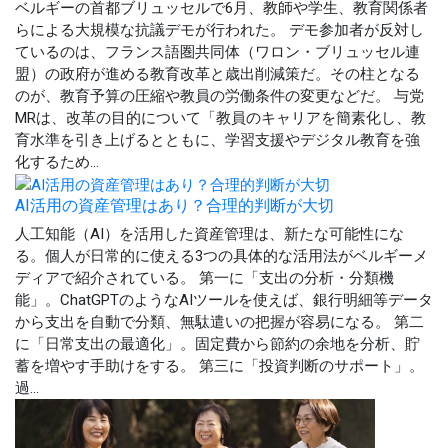
ベルギーの首都ブリュッセルで6月、教師や学生、教育関係者
らによる大規模な抗議デモが行われた。 デモ参加者が反対し
ているのは、フランス語圏共同体（ワロン・ブリュッセル連
盟）の政府が進める教育改革と歳出削減策だ。その柱となる
のが、教育予算の圧縮や教員の労働条件の変更などだ。 与党
MRは、改革の目的について「教員のキャリアを簡素化し、教
育水準を引き上げるとともに、学習支援やデジタル教育を強
化するため...
AI活用の資産管理はあり？合理的判断が大切
人工知能（AI）を活用した資産管理は、新たな可能性にな
る。個人が日常的に使える3つの具体的な活用法がベルギーメ
ディアで紹介されている。 第一に「支出の分析・分類機
能」。ChatGPTのようなAIツールを使えば、銀行明細等データ
から支出を自動で分類、無駄遣いの把握が容易になる。 第二
に「日常支出の最適化」。固定費から節約の余地を分析、貯
蓄を増やす手助けをする。 第三に「投資判断のサポート」。
過...