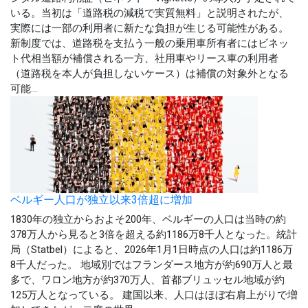
いる。当初は「道路税の減税で実質無料」と説明されたが、
実際には一部の利用者に新たな負担が生じる可能性がある。
新制度では、道路税を支払う一般の乗用車所有者にはビネッ
ト代相当額が補償される一方、社用車やリース車の利用者
（道路税を本人が負担しないケース）は補償の対象外となる
可能...
ベルギー人口が独立以来3倍超に増加
1830年の独立からおよそ200年、ベルギーの人口は当時の約
378万人から見ると3倍を超える約1186万8千人となった。統計
局（Statbel）によると、2026年1月1日時点の人口は約1186万
8千人だった。 地域別ではフランダース地方が約690万人と最
多で、ワロン地方が約370万人、首都ブリュッセル地域が約
125万人となっている。 建国以来、人口はほぼ右肩上がりで増