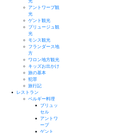
光
アントワープ観
光
ゲント観光
ブリュージュ観
光
モンス観光
フランダース地
方
ワロン地方観光
キッズお出かけ
旅の基本
犯罪
旅行記
レストラン
ベルギー料理
ブリュッ
セル
アントワ
ープ
ゲント