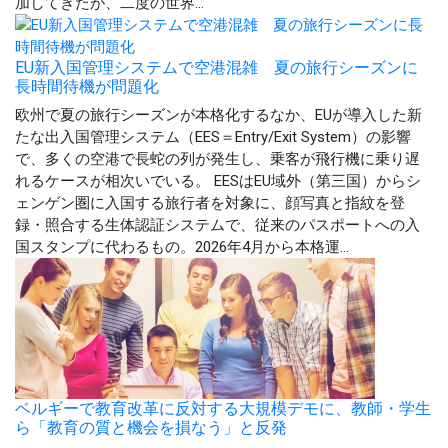
加してきたが、二度の世界...
EU新入国管理システムで空港混雑 夏の旅行シーズンに
長時間待機が問題化
欧州で夏の旅行シーズンが本格化するなか、EUが導入した新
たな出入国管理システム（EES＝Entry/Exit System）の影響
で、多くの空港で長蛇の列が発生し、乗客が飛行機に乗り遅
れるケースが相次いでいる。 EESはEU域外（第三国）からシ
ェンゲン圏に入国する旅行者を対象に、顔写真と指紋を登
録・照合する生体認証システムで、従来のパスポートへの入
国スタンプに代わるもの。2026年4月から本格運...
ベルギーで教育改革に反対する大規模デモに、教師・学生
ら「教育の質と機会を損なう」と反発