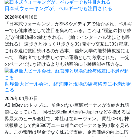
日本式ウォーキングが、ベルギーでも注目される
2026年04月16日
「日本式ウォーキング」がSNSやメディアで紹介され、ベルギ
ーでも健康法として注目を集めている。これは “緩急の切り替
え”が健康効果の鍵とされる。（編：インターバル速歩とも呼
ばれる） 速歩きとゆっくり歩きを3分間ずつ交互に30分程度、
これを週に数回続けるのが基本。 信州大学の能勢博教授によ
って、高齢者でも実践しやすい運動として考案された。 一定
のペースで歩き続けるよりも効率的に心肺機能や筋力を...
世界最大ビール会社、経営陣と現場の給与格差に不満が起
こる
2026年04月07日
AB InBev のトップに、前例のない巨額ボーナスが支給され話
題になっている。 同社はStella ArtoisやJupilerなどを抱える世
界最大のビール会社で、本社は在ルーヴェン。 同社CEOは株
式報酬として約8580万ユーロ相当のボーナスを受け取る見込
み。この報酬は現金でなく株式で支給、企業価値の向上に応