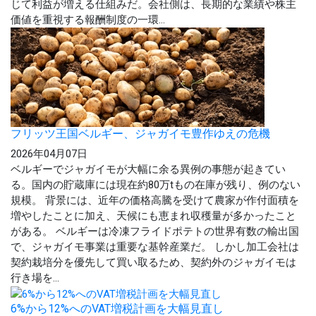
じて利益が増える仕組みだ。会社側は、長期的な業績や株主
価値を重視する報酬制度の一環...
フリッツ王国ベルギー、ジャガイモ豊作ゆえの危機
2026年04月07日
ベルギーでジャガイモが大幅に余る異例の事態が起きてい
る。国内の貯蔵庫には現在約80万tもの在庫が残り、例のない
規模。 背景には、近年の価格高騰を受けて農家が作付面積を
増やしたことに加え、天候にも恵まれ収穫量が多かったこと
がある。 ベルギーは冷凍フライドポテトの世界有数の輸出国
で、ジャガイモ事業は重要な基幹産業だ。 しかし加工会社は
契約栽培分を優先して買い取るため、契約外のジャガイモは
行き場を...
6%から12%へのVAT増税計画を大幅見直し