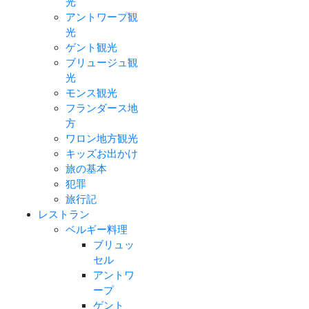
光
アントワープ観
光
ゲント観光
ブリュージュ観
光
モンス観光
フランダース地
方
ワロン地方観光
キッズお出かけ
旅の基本
犯罪
旅行記
レストラン
ベルギー料理
ブリュッ
セル
アントワ
ープ
ゲント