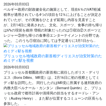
2026年03月03日
ベルギー政府の財政健全化の施策として、現在6％のVAT軽減
税率が適用されている4つの項目を12％に上げることが決定さ
れていたが、その実施をひとまず延期し内容を見直すこと
が、2月14日に発表された。 文化、スポーツ、食事の持ち帰り
は6%の現状を維持 増税の対象だったのは①宿泊②スポーツと
レジャー③持ち帰りの食事④エンターテイメントの分野であ
った。 このうち①宿泊に関しては予定通りに3月1日から...
ブリュッセル地域政府の新首相ディリエスが治安対策のた
めミディ駅を視察
2026年03月03日
ブリュッセル首都圏政府の新首相に就任したボリス・ディリ
エス（Boris Dilliès、MR党）は、2月16日に初の視察としてミ
ディ駅を訪問した。 同行したのはMR党に所属する連邦政府の
内務大臣ベルナール・カンタン（Bernard Quintin）と、ブリュ
ッセル政府で都市計画や清掃局の担当をするオードレ・アン
リ（Audrey Henry）、また駅が位置するコミューンの区長らも
参加した。 ...