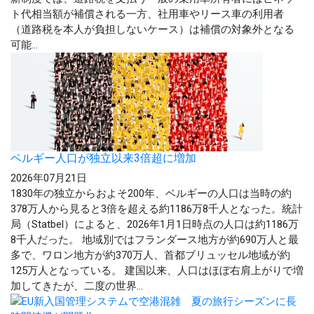
ト代相当額が補償される一方、社用車やリース車の利用者
（道路税を本人が負担しないケース）は補償の対象外となる
可能...
ベルギー人口が独立以来3倍超に増加
2026年07月21日
1830年の独立からおよそ200年、ベルギーの人口は当時の約
378万人から見ると3倍を超える約1186万8千人となった。統計
局（Statbel）によると、2026年1月1日時点の人口は約1186万
8千人だった。 地域別ではフランダース地方が約690万人と最
多で、ワロン地方が約370万人、首都ブリュッセル地域が約
125万人となっている。 建国以来、人口はほぼ右肩上がりで増
加してきたが、二度の世界...