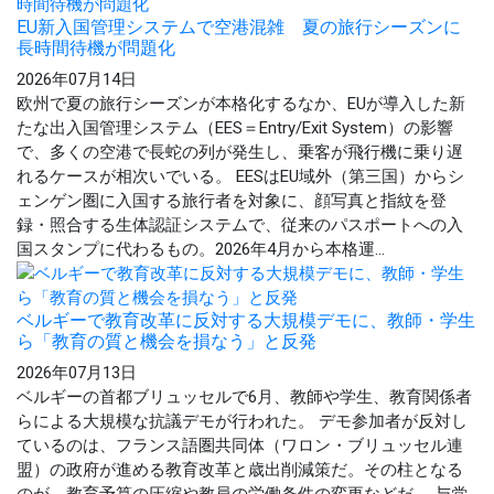
EU新入国管理システムで空港混雑 夏の旅行シーズンに
長時間待機が問題化
2026年07月14日
欧州で夏の旅行シーズンが本格化するなか、EUが導入した新
たな出入国管理システム（EES＝Entry/Exit System）の影響
で、多くの空港で長蛇の列が発生し、乗客が飛行機に乗り遅
れるケースが相次いでいる。 EESはEU域外（第三国）からシ
ェンゲン圏に入国する旅行者を対象に、顔写真と指紋を登
録・照合する生体認証システムで、従来のパスポートへの入
国スタンプに代わるもの。2026年4月から本格運...
ベルギーで教育改革に反対する大規模デモに、教師・学生
ら「教育の質と機会を損なう」と反発
2026年07月13日
ベルギーの首都ブリュッセルで6月、教師や学生、教育関係者
らによる大規模な抗議デモが行われた。 デモ参加者が反対し
ているのは、フランス語圏共同体（ワロン・ブリュッセル連
盟）の政府が進める教育改革と歳出削減策だ。その柱となる