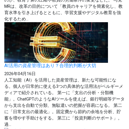
のが、教育予算の圧縮や教員の労働条件の変更などだ。 与党
MRは、改革の目的について「教員のキャリアを簡素化し、教
育水準を引き上げるとともに、学習支援やデジタル教育を強
化するため...
AI活用の資産管理はあり？合理的判断が大切
2026年04月16日
人工知能（AI）を活用した資産管理は、新たな可能性にな
る。個人が日常的に使える3つの具体的な活用法がベルギーメ
ディアで紹介されている。 第一に「支出の分析・分類機
能」。ChatGPTのようなAIツールを使えば、銀行明細等データ
から支出を自動で分類、無駄遣いの把握が容易になる。 第二
に「日常支出の最適化」。固定費から節約の余地を分析、貯
蓄を増やす手助けをする。 第三に「投資判断のサポート」。
過...