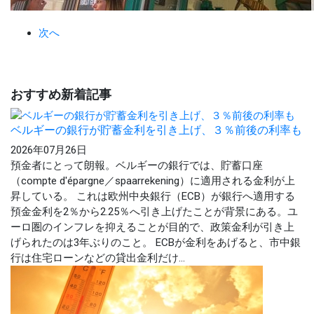
次へ
おすすめ新着記事
ベルギーの銀行が貯蓄金利を引き上げ、３％前後の利率も
2026年07月26日
預金者にとって朗報。ベルギーの銀行では、貯蓄口座
（compte d'épargne／spaarrekening）に適用される金利が上
昇している。 これは欧州中央銀行（ECB）が銀行へ適用する
預金金利を2％から2.25％へ引き上げたことが背景にある。ユ
ーロ圏のインフレを抑えることが目的で、政策金利が引き上
げられたのは3年ぶりのこと。 ECBが金利をあげると、市中銀
行は住宅ローンなどの貸出金利だけ...