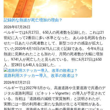
記録的な熱波が死亡増加の理由？
2026年07月26日
ベルギーでは6月27日、650人の死者数を記録した。これは21
世紀に入って2番目に多い水準となった。 あらゆる死因を合わ
せた一日あたりの死者数として、新型コロナの感染が拡大し
ていた2020年4月10日の675人に次ぐ記録である。 今年6月は
熱波に見舞われたことも加わり、月間の死者数が大幅に増加
し、9741人が死亡したと見られている。 特に6月27日は650
人、翌28日も640人を記録した。 ...
道路利用ステッカー導入、改革の敗者は？
2026年07月21日
ベルギーでは2027年5月から、高速道路や主要道路で共通のデ
ジタル道路利用証（ビネット＝Vignette）の導入が予定されて
いる。当初は「道路税の減税で実質無料」と説明されたが、
実際には一部の利用者に新たな負担が生じる可能性がある。
新制度では、道路税を支払う一般の乗用車所有者にはビネッ