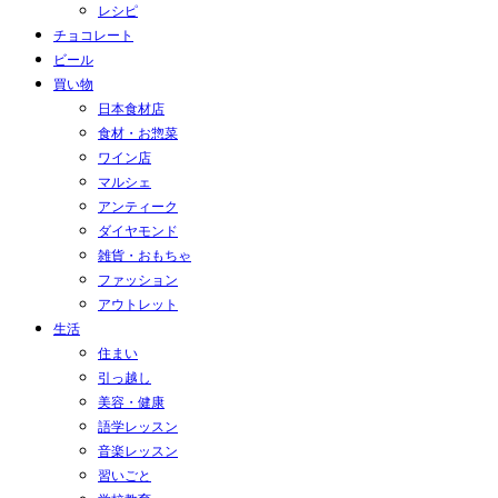
レシピ
チョコレート
ビール
買い物
日本食材店
食材・お惣菜
ワイン店
マルシェ
アンティーク
ダイヤモンド
雑貨・おもちゃ
ファッション
アウトレット
生活
住まい
引っ越し
美容・健康
語学レッスン
音楽レッスン
習いごと