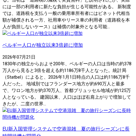
には一部の利用者に新たな負担が生じる可能性がある。 新制度
では、道路税を支払う一般の乗用車所有者にはビネット代相当
額が補償される一方、社用車やリース車の利用者（道路税を本
人が負担しないケース）は補償の対象外となる可能...
ベルギー人口が独立以来3倍超に増加
2026年07月21日
1830年の独立からおよそ200年、ベルギーの人口は当時の約378
万人から見ると3倍を超える約1186万8千人となった。統計局
（Statbel）によると、2026年1月1日時点の人口は約1186万8千
人だった。 地域別ではフランダース地方が約690万人と最多
で、ワロン地方が約370万人、首都ブリュッセル地域が約125万
人となっている。 建国以来、人口はほぼ右肩上がりで増加して
きたが、二度の世界...
EU新入国管理システムで空港混雑 夏の旅行シーズンに長