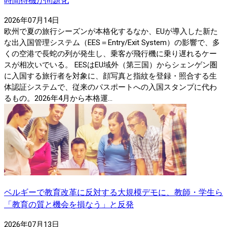
時間待機が問題化
2026年07月14日
欧州で夏の旅行シーズンが本格化するなか、EUが導入した新た
な出入国管理システム（EES＝Entry/Exit System）の影響で、多
くの空港で長蛇の列が発生し、乗客が飛行機に乗り遅れるケー
スが相次いでいる。 EESはEU域外（第三国）からシェンゲン圏
に入国する旅行者を対象に、顔写真と指紋を登録・照合する生
体認証システムで、従来のパスポートへの入国スタンプに代わ
るもの。2026年4月から本格運...
ベルギーで教育改革に反対する大規模デモに、教師・学生ら
「教育の質と機会を損なう」と反発
2026年07月13日