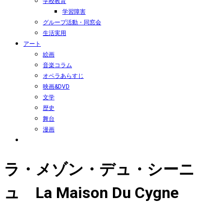
学校教育
学習障害
グループ活動・同窓会
生活実用
アート
絵画
音楽コラム
オペラあらすじ
映画&DVD
文学
歴史
舞台
漫画
ラ・メゾン・デュ・シーニ
ュ La Maison Du Cygne