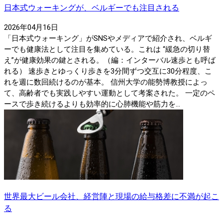
日本式ウォーキングが、ベルギーでも注目される
2026年04月16日
「日本式ウォーキング」がSNSやメディアで紹介され、ベルギ
ーでも健康法として注目を集めている。これは “緩急の切り替
え”が健康効果の鍵とされる。（編：インターバル速歩とも呼ば
れる） 速歩きとゆっくり歩きを3分間ずつ交互に30分程度、こ
れを週に数回続けるのが基本。 信州大学の能勢博教授によっ
て、高齢者でも実践しやすい運動として考案された。 一定のペ
ースで歩き続けるよりも効率的に心肺機能や筋力を...
世界最大ビール会社、経営陣と現場の給与格差に不満が起こ
る