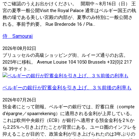
でご確認のうえお出かけください。 開期中～8月16日（日） 王
宮の夏季一般公開Visit the Royal Palace 通常はベルギー国王の執
務の場である美しい宮殿の内部が、夏季のみ特別に一般公開さ
れる。事前予約要。 Rue Brederode 16 / Pla...
侍 Samouraï
2026年08月02日
ブリュッセルの高級ショッピング街、ルイーズ通りのお店。
2025年に移転。 Avenue Louise 104 1050 Brussels +32(0)2 217
56 39サイト...
ベルギーの銀行が貯蓄金利を引き上げ、３％前後の利率も
2026年07月26日
預金者にとって朗報。ベルギーの銀行では、貯蓄口座（compte
d'épargne／spaarrekening）に適用される金利が上昇している。
これは欧州中央銀行（ECB）が銀行へ適用する預金金利を2％か
ら2.25％へ引き上げたことが背景にある。ユーロ圏のインフレを
抑えることが目的で、政策金利が引き上げられたのは3年ぶりの