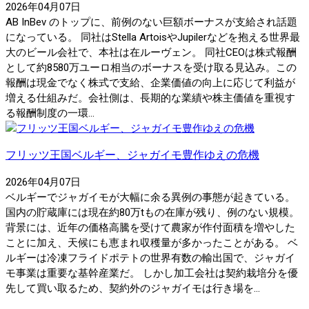
2026年04月07日
AB InBev のトップに、前例のない巨額ボーナスが支給され話題
になっている。 同社はStella ArtoisやJupilerなどを抱える世界最
大のビール会社で、本社は在ルーヴェン。 同社CEOは株式報酬
として約8580万ユーロ相当のボーナスを受け取る見込み。この
報酬は現金でなく株式で支給、企業価値の向上に応じて利益が
増える仕組みだ。会社側は、長期的な業績や株主価値を重視す
る報酬制度の一環...
フリッツ王国ベルギー、ジャガイモ豊作ゆえの危機
2026年04月07日
ベルギーでジャガイモが大幅に余る異例の事態が起きている。
国内の貯蔵庫には現在約80万tもの在庫が残り、例のない規模。
背景には、近年の価格高騰を受けて農家が作付面積を増やした
ことに加え、天候にも恵まれ収穫量が多かったことがある。 ベ
ルギーは冷凍フライドポテトの世界有数の輸出国で、ジャガイ
モ事業は重要な基幹産業だ。 しかし加工会社は契約栽培分を優
先して買い取るため、契約外のジャガイモは行き場を...