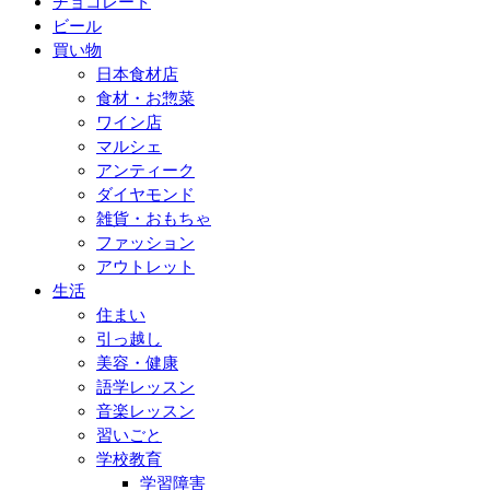
チョコレート
ビール
買い物
日本食材店
食材・お惣菜
ワイン店
マルシェ
アンティーク
ダイヤモンド
雑貨・おもちゃ
ファッション
アウトレット
生活
住まい
引っ越し
美容・健康
語学レッスン
音楽レッスン
習いごと
学校教育
学習障害