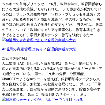
ベルギーの首都ブリュッセルで6月、教師や学生、教育関係者ら
による大規模な抗議デモが行われた。 デモ参加者が反対してい
るのは、フランス語圏共同体（ワロン・ブリュッセル連盟）の
政府が進める教育改革と歳出削減策だ。その柱となるのが、教
育予算の圧縮や教員の労働条件の変更などだ。 与党MRは、改革
の目的について「教員のキャリアを簡素化し、教育水準を引き
上げるとともに、学習支援やデジタル教育を強化するため...
AI活用の資産管理はあり？合理的判断が大切
2026年04月16日
人工知能（AI）を活用した資産管理は、新たな可能性になる。
個人が日常的に使える3つの具体的な活用法がベルギーメディア
で紹介されている。 第一に「支出の分析・分類機能」。
ChatGPTのようなAIツールを使えば、銀行明細等データから支
出を自動で分類、無駄遣いの把握が容易になる。 第二に「日常
支出の最適化」。固定費から節約の余地を分析、貯蓄を増やす
手助けをする。 第三に「投資判断のサポート」。過...