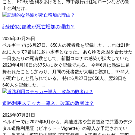
こと。 ECBが金利をあげると、市中銀行は住宅ローンなどの貸
出金利だけ...
記録的な熱波が死亡増加の理由？
2026年07月26日
ベルギーでは6月27日、650人の死者数を記録した。これは21世
紀に入って2番目に多い水準となった。 あらゆる死因を合わせた
一日あたりの死者数として、新型コロナの感染が拡大していた
2020年4月10日の675人に次ぐ記録である。 今年6月は熱波に見
舞われたことも加わり、月間の死者数が大幅に増加し、9741人
が死亡したと見られている。 特に6月27日は650人、翌28日も
640人を記録した。 ...
道路利用ステッカー導入、改革の敗者は？
2026年07月21日
ベルギーでは2027年5月から、高速道路や主要道路で共通のデジ
タル道路利用証（ビネット＝Vignette）の導入が予定されてい
る。当初は「道路税の減税で実質無料」と説明されたが、実際