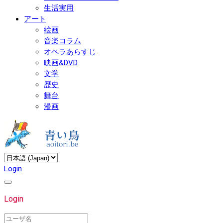
生活実用
アート
絵画
音楽コラム
オペラあらすじ
映画&DVD
文学
歴史
舞台
漫画
Login
Login