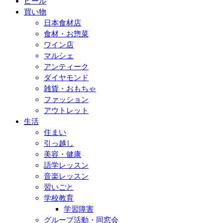
ビール
買い物
日本食材店
食材・お惣菜
ワイン店
マルシェ
アンティーク
ダイヤモンド
雑貨・おもちゃ
ファッション
アウトレット
生活
住まい
引っ越し
美容・健康
語学レッスン
音楽レッスン
習いごと
学校教育
学習障害
グループ活動・同窓会