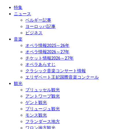
特集
ニュース
ベルギー記事
ヨーロッパ記事
ビジネス
音楽
オペラ情報2025～26年
オペラ情報2026～27年
チケット情報2026～27年
オペラあらすじ
クラシック音楽コンサート情報
エリザベート王妃国際音楽コンクール
観光
ブリュッセル観光
アントワープ観光
ゲント観光
ブリュージュ観光
モンス観光
フランダース地方
ワロン地方観光