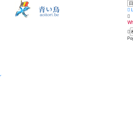
Wh
Po
ル