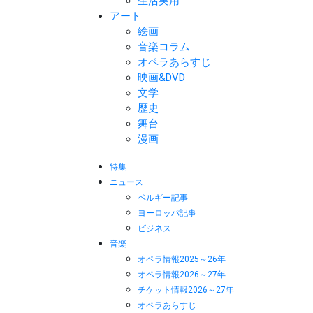
生活実用
アート
絵画
音楽コラム
オペラあらすじ
映画&DVD
文学
歴史
舞台
漫画
特集
ニュース
ベルギー記事
ヨーロッパ記事
ビジネス
音楽
オペラ情報2025～26年
オペラ情報2026～27年
チケット情報2026～27年
オペラあらすじ