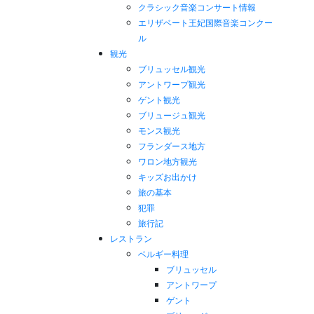
クラシック音楽コンサート情報
エリザベート王妃国際音楽コンクー
ル
観光
ブリュッセル観光
アントワープ観光
ゲント観光
ブリュージュ観光
モンス観光
フランダース地方
ワロン地方観光
キッズお出かけ
旅の基本
犯罪
旅行記
レストラン
ベルギー料理
ブリュッセル
アントワープ
ゲント