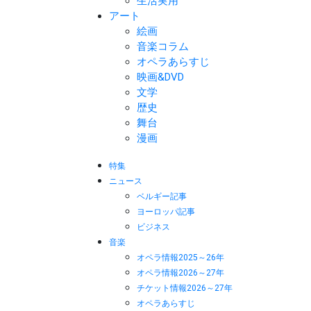
生活実用
アート
絵画
音楽コラム
オペラあらすじ
映画&DVD
文学
歴史
舞台
漫画
特集
ニュース
ベルギー記事
ヨーロッパ記事
ビジネス
音楽
オペラ情報2025～26年
オペラ情報2026～27年
チケット情報2026～27年
オペラあらすじ