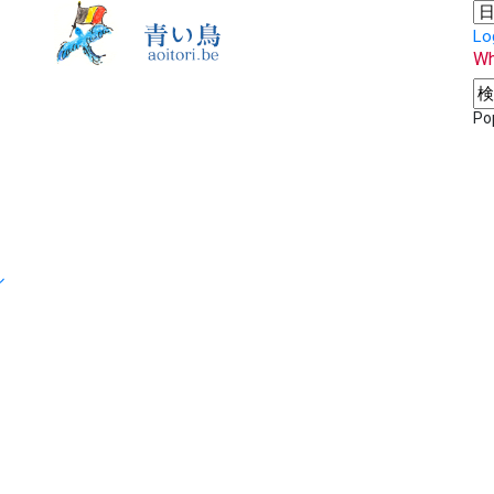
Lo
Wh
Po
ル