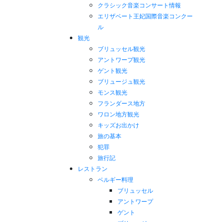
クラシック音楽コンサート情報
エリザベート王妃国際音楽コンクー
ル
観光
ブリュッセル観光
アントワープ観光
ゲント観光
ブリュージュ観光
モンス観光
フランダース地方
ワロン地方観光
キッズお出かけ
旅の基本
犯罪
旅行記
レストラン
ベルギー料理
ブリュッセル
アントワープ
ゲント