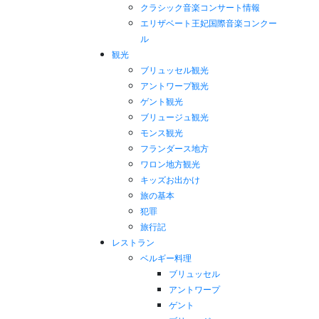
クラシック音楽コンサート情報
エリザベート王妃国際音楽コンクー
ル
観光
ブリュッセル観光
アントワープ観光
ゲント観光
ブリュージュ観光
モンス観光
フランダース地方
ワロン地方観光
キッズお出かけ
旅の基本
犯罪
旅行記
レストラン
ベルギー料理
ブリュッセル
アントワープ
ゲント