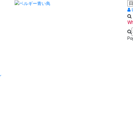
Wh
Po
ル