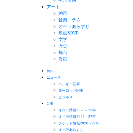
生活実用
アート
絵画
音楽コラム
オペラあらすじ
映画&DVD
文学
歴史
舞台
漫画
特集
ニュース
ベルギー記事
ヨーロッパ記事
ビジネス
音楽
オペラ情報2025～26年
オペラ情報2026～27年
チケット情報2026～27年
オペラあらすじ