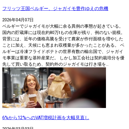
フリッツ王国ベルギー、ジャガイモ豊作ゆえの危機
2026年04月07日
ベルギーでジャガイモが大幅に余る異例の事態が起きている。
国内の貯蔵庫には現在約80万tもの在庫が残り、例のない規模。
背景には、近年の価格高騰を受けて農家が作付面積を増やした
ことに加え、天候にも恵まれ収穫量が多かったことがある。 ベ
ルギーは冷凍フライドポテトの世界有数の輸出国で、ジャガイ
モ事業は重要な基幹産業だ。 しかし加工会社は契約栽培分を優
先して買い取るため、契約外のジャガイモは行き場を...
6%から12%へのVAT増税計画を大幅見直し
2026年03月03日