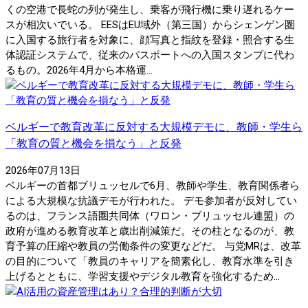
くの空港で長蛇の列が発生し、乗客が飛行機に乗り遅れるケー
スが相次いでいる。 EESはEU域外（第三国）からシェンゲン圏
に入国する旅行者を対象に、顔写真と指紋を登録・照合する生
体認証システムで、従来のパスポートへの入国スタンプに代わ
るもの。2026年4月から本格運...
ベルギーで教育改革に反対する大規模デモに、教師・学生ら
「教育の質と機会を損なう」と反発
2026年07月13日
ベルギーの首都ブリュッセルで6月、教師や学生、教育関係者ら
による大規模な抗議デモが行われた。 デモ参加者が反対してい
るのは、フランス語圏共同体（ワロン・ブリュッセル連盟）の
政府が進める教育改革と歳出削減策だ。その柱となるのが、教
育予算の圧縮や教員の労働条件の変更などだ。 与党MRは、改革
の目的について「教員のキャリアを簡素化し、教育水準を引き
上げるとともに、学習支援やデジタル教育を強化するため...