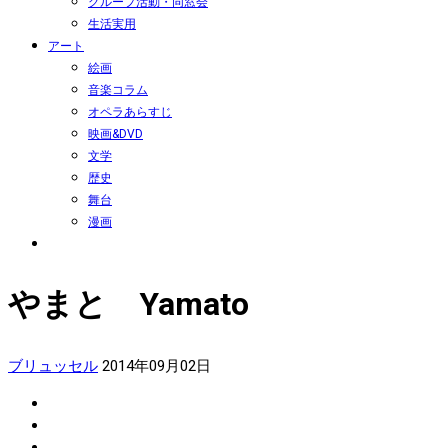
グループ活動・同窓会
生活実用
アート
絵画
音楽コラム
オペラあらすじ
映画&DVD
文学
歴史
舞台
漫画
やまと Yamato
ブリュッセル
2014年09月02日