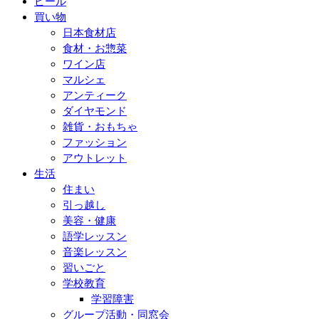
ビール
買い物
日本食材店
食材・お惣菜
ワイン店
マルシェ
アンティーク
ダイヤモンド
雑貨・おもちゃ
ファッション
アウトレット
生活
住まい
引っ越し
美容・健康
語学レッスン
音楽レッスン
習いごと
学校教育
学習障害
グループ活動・同窓会