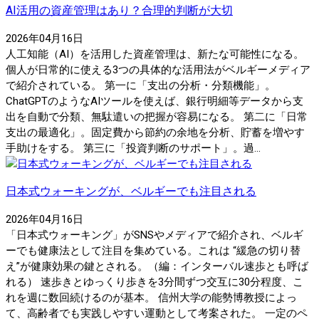
AI活用の資産管理はあり？合理的判断が大切
2026年04月16日
人工知能（AI）を活用した資産管理は、新たな可能性になる。
個人が日常的に使える3つの具体的な活用法がベルギーメディア
で紹介されている。 第一に「支出の分析・分類機能」。
ChatGPTのようなAIツールを使えば、銀行明細等データから支
出を自動で分類、無駄遣いの把握が容易になる。 第二に「日常
支出の最適化」。固定費から節約の余地を分析、貯蓄を増やす
手助けをする。 第三に「投資判断のサポート」。過...
日本式ウォーキングが、ベルギーでも注目される
2026年04月16日
「日本式ウォーキング」がSNSやメディアで紹介され、ベルギ
ーでも健康法として注目を集めている。これは “緩急の切り替
え”が健康効果の鍵とされる。（編：インターバル速歩とも呼ば
れる） 速歩きとゆっくり歩きを3分間ずつ交互に30分程度、こ
れを週に数回続けるのが基本。 信州大学の能勢博教授によっ
て、高齢者でも実践しやすい運動として考案された。 一定のペ