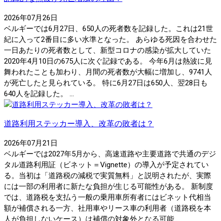
2026年07月26日
ベルギーでは6月27日、650人の死者数を記録した。これは21世
紀に入って2番目に多い水準となった。 あらゆる死因を合わせた
一日あたりの死者数として、新型コロナの感染が拡大していた
2020年4月10日の675人に次ぐ記録である。 今年6月は熱波に見
舞われたことも加わり、月間の死者数が大幅に増加し、9741人
が死亡したと見られている。 特に6月27日は650人、翌28日も
640人を記録した。 ...
道路利用ステッカー導入、改革の敗者は？
2026年07月21日
ベルギーでは2027年5月から、高速道路や主要道路で共通のデジ
タル道路利用証（ビネット＝Vignette）の導入が予定されてい
る。当初は「道路税の減税で実質無料」と説明されたが、実際
には一部の利用者に新たな負担が生じる可能性がある。 新制度
では、道路税を支払う一般の乗用車所有者にはビネット代相当
額が補償される一方、社用車やリース車の利用者（道路税を本
人が負担しないケース）は補償の対象外となる可能...