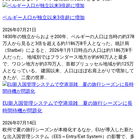
ベルギー人口が独立以来3倍超に増加
2026年07月21日
1830年の独立からおよそ200年、ベルギーの人口は当時の約378
万人から見ると3倍を超える約1186万8千人となった。統計局
（Statbel）によると、2026年1月1日時点の人口は約1186万8千
人だった。 地域別ではフランダース地方が約690万人と最多
で、ワロン地方が約370万人、首都ブリュッセル地域が約125万
人となっている。 建国以来、人口はほぼ右肩上がりで増加して
きたが、二度の世界...
EU新入国管理システムで空港混雑 夏の旅行シーズンに長
時間待機が問題化
2026年07月14日
欧州で夏の旅行シーズンが本格化するなか、EUが導入した新た
な出入国管理システム（EES＝Entry/Exit System）の影響で、多