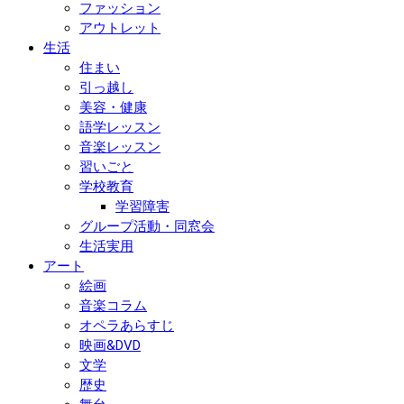
ファッション
アウトレット
生活
住まい
引っ越し
美容・健康
語学レッスン
音楽レッスン
習いごと
学校教育
学習障害
グループ活動・同窓会
生活実用
アート
絵画
音楽コラム
オペラあらすじ
映画&DVD
文学
歴史