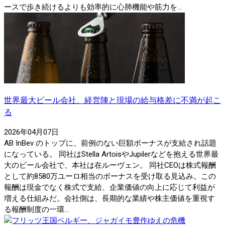
ースで歩き続けるよりも効率的に心肺機能や筋力を...
世界最大ビール会社、経営陣と現場の給与格差に不満が起こ
る
2026年04月07日
AB InBev のトップに、前例のない巨額ボーナスが支給され話題
になっている。 同社はStella ArtoisやJupilerなどを抱える世界最
大のビール会社で、本社は在ルーヴェン。 同社CEOは株式報酬
として約8580万ユーロ相当のボーナスを受け取る見込み。この
報酬は現金でなく株式で支給、企業価値の向上に応じて利益が
増える仕組みだ。会社側は、長期的な業績や株主価値を重視す
る報酬制度の一環...