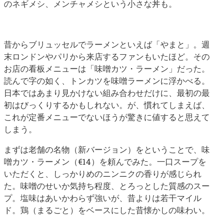
のネギメシ、メンチャメシという小さな丼も。
昔からブリュッセルでラーメンといえば「やまと」。週
末ロンドンやパリから来店するファンもいたほど。その
お店の看板メニューは「味噌カツ・ラーメン」だった。
読んで字の如く、トンカツを味噌ラーメンに浮かべる。
日本ではあまり見かけない組み合わせだけに、最初の最
初はびっくりするかもしれない。が、慣れてしまえば、
これが定番メニューでないほうが驚きに値すると思えて
しまう。
まずは老舗の名物（新バージョン）をということで、味
噌カツ・ラーメン（€14）を頼んでみた。一口スープを
いただくと、しっかりめのニンニクの香りが感じられ
た。味噌のせいか気持ち程度、とろっとした質感のスー
プ。塩味はあいかわらず強いが、昔よりは若干マイル
ド。鶏（まるごと）をベースにした昔懐かしの味わい。