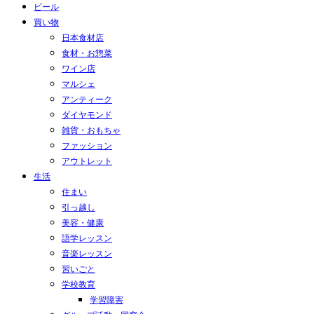
ビール
買い物
日本食材店
食材・お惣菜
ワイン店
マルシェ
アンティーク
ダイヤモンド
雑貨・おもちゃ
ファッション
アウトレット
生活
住まい
引っ越し
美容・健康
語学レッスン
音楽レッスン
習いごと
学校教育
学習障害