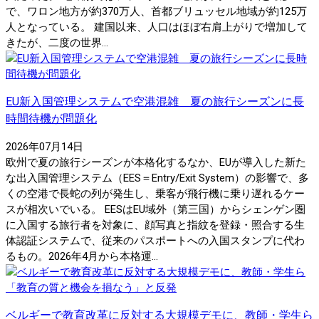
で、ワロン地方が約370万人、首都ブリュッセル地域が約125万
人となっている。 建国以来、人口はほぼ右肩上がりで増加して
きたが、二度の世界...
EU新入国管理システムで空港混雑 夏の旅行シーズンに長
時間待機が問題化
2026年07月14日
欧州で夏の旅行シーズンが本格化するなか、EUが導入した新た
な出入国管理システム（EES＝Entry/Exit System）の影響で、多
くの空港で長蛇の列が発生し、乗客が飛行機に乗り遅れるケー
スが相次いでいる。 EESはEU域外（第三国）からシェンゲン圏
に入国する旅行者を対象に、顔写真と指紋を登録・照合する生
体認証システムで、従来のパスポートへの入国スタンプに代わ
るもの。2026年4月から本格運...
ベルギーで教育改革に反対する大規模デモに、教師・学生ら