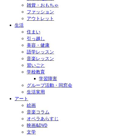
雑貨・おもちゃ
ファッション
アウトレット
生活
住まい
引っ越し
美容・健康
語学レッスン
音楽レッスン
習いごと
学校教育
学習障害
グループ活動・同窓会
生活実用
アート
絵画
音楽コラム
オペラあらすじ
映画&DVD
文学