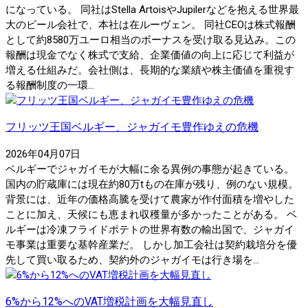
になっている。 同社はStella ArtoisやJupilerなどを抱える世界最
大のビール会社で、本社は在ルーヴェン。 同社CEOは株式報酬
として約8580万ユーロ相当のボーナスを受け取る見込み。この
報酬は現金でなく株式で支給、企業価値の向上に応じて利益が
増える仕組みだ。会社側は、長期的な業績や株主価値を重視す
る報酬制度の一環...
フリッツ王国ベルギー、ジャガイモ豊作ゆえの危機
2026年04月07日
ベルギーでジャガイモが大幅に余る異例の事態が起きている。
国内の貯蔵庫には現在約80万tもの在庫が残り、例のない規模。
背景には、近年の価格高騰を受けて農家が作付面積を増やした
ことに加え、天候にも恵まれ収穫量が多かったことがある。 ベ
ルギーは冷凍フライドポテトの世界有数の輸出国で、ジャガイ
モ事業は重要な基幹産業だ。 しかし加工会社は契約栽培分を優
先して買い取るため、契約外のジャガイモは行き場を...
6%から12%へのVAT増税計画を大幅見直し