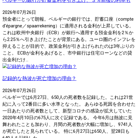
ベルギーの銀行が貯蓄金利を引き上げ、３％前後の利率も
2026年07月26日
預金者にとって朗報。ベルギーの銀行では、貯蓄口座（compte
d'épargne／spaarrekening）に適用される金利が上昇している。
これは欧州中央銀行（ECB）が銀行へ適用する預金金利を2％か
ら2.25％へ引き上げたことが背景にある。ユーロ圏のインフレを
抑えることが目的で、政策金利が引き上げられたのは3年ぶりの
こと。 ECBが金利をあげると、市中銀行は住宅ローンなどの貸
出金利だけ...
記録的な熱波が死亡増加の理由？
2026年07月26日
ベルギーでは6月27日、650人の死者数を記録した。これは21世
紀に入って2番目に多い水準となった。 あらゆる死因を合わせた
一日あたりの死者数として、新型コロナの感染が拡大していた
2020年4月10日の675人に次ぐ記録である。 今年6月は熱波に見
舞われたことも加わり、月間の死者数が大幅に増加し、9741人
が死亡したと見られている。 特に6月27日は650人、翌28日も
640人を記録した。 ...