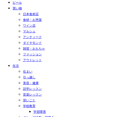
ビール
買い物
日本食材店
食材・お惣菜
ワイン店
マルシェ
アンティーク
ダイヤモンド
雑貨・おもちゃ
ファッション
アウトレット
生活
住まい
引っ越し
美容・健康
語学レッスン
音楽レッスン
習いごと
学校教育
学習障害