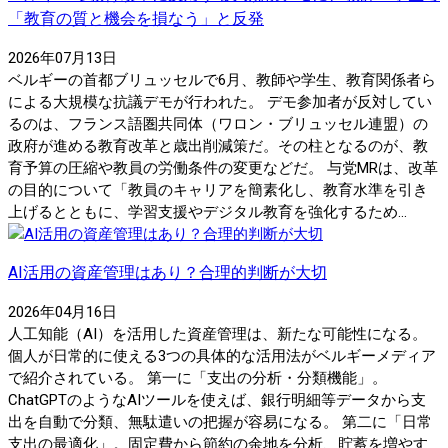
「教育の質と機会を損なう」と反発
2026年07月13日
ベルギーの首都ブリュッセルで6月、教師や学生、教育関係者ら
による大規模な抗議デモが行われた。 デモ参加者が反対してい
るのは、フランス語圏共同体（ワロン・ブリュッセル連盟）の
政府が進める教育改革と歳出削減策だ。その柱となるのが、教
育予算の圧縮や教員の労働条件の変更などだ。 与党MRは、改革
の目的について「教員のキャリアを簡素化し、教育水準を引き
上げるとともに、学習支援やデジタル教育を強化するため...
AI活用の資産管理はあり？合理的判断が大切
2026年04月16日
人工知能（AI）を活用した資産管理は、新たな可能性になる。
個人が日常的に使える3つの具体的な活用法がベルギーメディア
で紹介されている。 第一に「支出の分析・分類機能」。
ChatGPTのようなAIツールを使えば、銀行明細等データから支
出を自動で分類、無駄遣いの把握が容易になる。 第二に「日常
支出の最適化」。固定費から節約の余地を分析、貯蓄を増やす