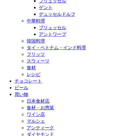
ブリュッセル
ゲント
デュッセルドルフ
中華料理
ブリュッセル
アントワープ
韓国料理
タイ・ベトナム・インド料理
フリッツ
スウィーツ
食材
レシピ
チョコレート
ビール
買い物
日本食材店
食材・お惣菜
ワイン店
マルシェ
アンティーク
ダイヤモンド