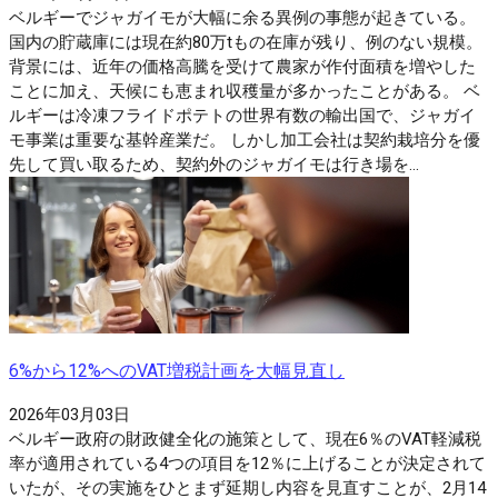
ベルギーでジャガイモが大幅に余る異例の事態が起きている。
国内の貯蔵庫には現在約80万tもの在庫が残り、例のない規模。
背景には、近年の価格高騰を受けて農家が作付面積を増やした
ことに加え、天候にも恵まれ収穫量が多かったことがある。 ベ
ルギーは冷凍フライドポテトの世界有数の輸出国で、ジャガイ
モ事業は重要な基幹産業だ。 しかし加工会社は契約栽培分を優
先して買い取るため、契約外のジャガイモは行き場を...
6%から12%へのVAT増税計画を大幅見直し
2026年03月03日
ベルギー政府の財政健全化の施策として、現在6％のVAT軽減税
率が適用されている4つの項目を12％に上げることが決定されて
いたが、その実施をひとまず延期し内容を見直すことが、2月14