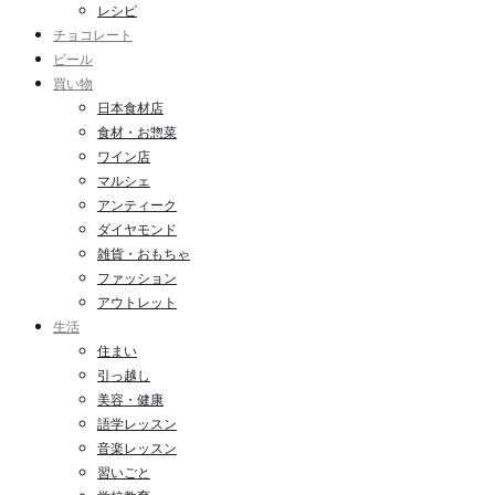
レシピ
チョコレート
ビール
買い物
日本食材店
食材・お惣菜
ワイン店
マルシェ
アンティーク
ダイヤモンド
雑貨・おもちゃ
ファッション
アウトレット
生活
住まい
引っ越し
美容・健康
語学レッスン
音楽レッスン
習いごと