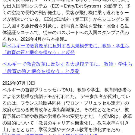
な出入国管理システム（EES＝Entry/Exit System）の影響で、多
くの空港で長蛇の列が発生し、乗客が飛行機に乗り遅れるケー
スが相次いでいる。 EESはEU域外（第三国）からシェンゲン圏
に入国する旅行者を対象に、顔写真と指紋を登録・照合する生
体認証システムで、従来のパスポートへの入国スタンプに代わ
るもの。2026年4月から本格運...
ベルギーで教育改革に反対する大規模デモに、教師・学生ら
「教育の質と機会を損なう」と反発
2026年07月13日
ベルギーの首都ブリュッセルで6月、教師や学生、教育関係者ら
による大規模な抗議デモが行われた。 デモ参加者が反対してい
るのは、フランス語圏共同体（ワロン・ブリュッセル連盟）の
政府が進める教育改革と歳出削減策だ。その柱となるのが、教
育予算の圧縮や教員の労働条件の変更などだ。 与党MRは、改革
の目的について「教員のキャリアを簡素化し、教育水準を引き
上げるとともに、学習支援やデジタル教育を強化するため...