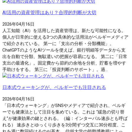
AI活用の資産管理はあり？合理的判断が大切
2026年04月16日
人工知能（AI）を活用した資産管理は、新たな可能性になる。
個人が日常的に使える3つの具体的な活用法がベルギーメディア
で紹介されている。 第一に「支出の分析・分類機能」。
ChatGPTのようなAIツールを使えば、銀行明細等データから支
出を自動で分類、無駄遣いの把握が容易になる。 第二に「日常
支出の最適化」。固定費から節約の余地を分析、貯蓄を増やす
手助けをする。 第三に「投資判断のサポート」。過...
日本式ウォーキングが、ベルギーでも注目される
2026年04月16日
「日本式ウォーキング」がSNSやメディアで紹介され、ベルギ
ーでも健康法として注目を集めている。これは “緩急の切り替
え”が健康効果の鍵とされる。（編：インターバル速歩とも呼ば
れる） 速歩きとゆっくり歩きを3分間ずつ交互に30分程度、こ
れを週に数回続けるのが基本。 信州大学の能勢博教授によっ