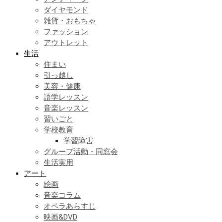
ダイヤモンド
雑貨・おもちゃ
ファッション
アウトレット
生活
住まい
引っ越し
美容・健康
語学レッスン
音楽レッスン
習いごと
学校教育
学習障害
グループ活動・同窓会
生活実用
アート
絵画
音楽コラム
オペラあらすじ
映画&DVD