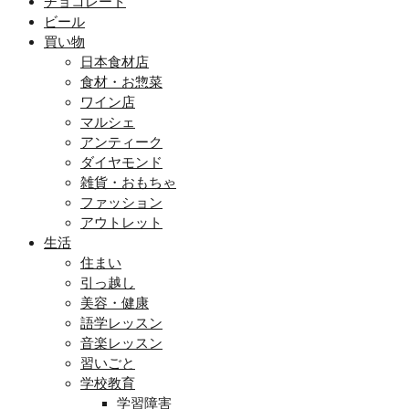
チョコレート
ビール
買い物
日本食材店
食材・お惣菜
ワイン店
マルシェ
アンティーク
ダイヤモンド
雑貨・おもちゃ
ファッション
アウトレット
生活
住まい
引っ越し
美容・健康
語学レッスン
音楽レッスン
習いごと
学校教育
学習障害