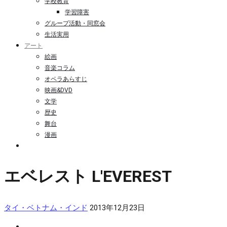
学校教育
学習障害
グループ活動・同窓会
生活実用
アート
絵画
音楽コラム
オペラあらすじ
映画&DVD
文学
歴史
舞台
漫画
エベレスト L'EVEREST
タイ・ベトナム・インド
2013年12月23日