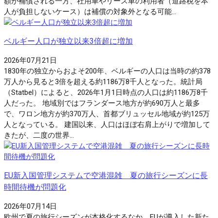
額が補償される一方、社用車やリース車の利用者（道路税を本
人が負担しないケース）は補償の対象外となる可能...
ベルギー人口が独立以来3倍超に増加
2026年07月21日
1830年の独立からおよそ200年、ベルギーの人口は当時の約378
万人から見ると3倍を超える約1186万8千人となった。統計局
（Statbel）によると、2026年1月1日時点の人口は約1186万8千
人だった。 地域別ではフランダース地方が約690万人と最多
で、ワロン地方が約370万人、首都ブリュッセル地域が約125万
人となっている。 建国以来、人口はほぼ右肩上がりで増加して
きたが、二度の世界...
EU新入国管理システムで空港混雑 夏の旅行シーズンに長
時間待機が問題化
2026年07月14日
欧州で夏の旅行シーズンが本格化するなか、EUが導入した新た