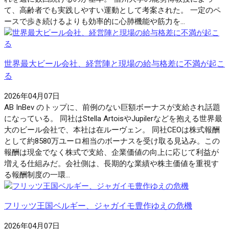
て、高齢者でも実践しやすい運動として考案された。 一定のペ
ースで歩き続けるよりも効率的に心肺機能や筋力を...
世界最大ビール会社、経営陣と現場の給与格差に不満が起こ
る
2026年04月07日
AB InBev のトップに、前例のない巨額ボーナスが支給され話題
になっている。 同社はStella ArtoisやJupilerなどを抱える世界最
大のビール会社で、本社は在ルーヴェン。 同社CEOは株式報酬
として約8580万ユーロ相当のボーナスを受け取る見込み。この
報酬は現金でなく株式で支給、企業価値の向上に応じて利益が
増える仕組みだ。会社側は、長期的な業績や株主価値を重視す
る報酬制度の一環...
フリッツ王国ベルギー、ジャガイモ豊作ゆえの危機
2026年04月07日