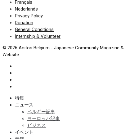
Français
Nederlands
Privacy Policy
Donation
General Conditions
Internship & Volunteer
© 2026 Aoitori Belgium - Japanese Community Magazine &
Website
特集
ニュース
ベルギー記事
ヨーロッパ記事
ビジネス
イベント
音楽