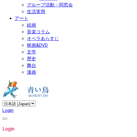
グループ活動・同窓会
生活実用
アート
絵画
音楽コラム
オペラあらすじ
映画&DVD
文学
歴史
舞台
漫画
Login
Login