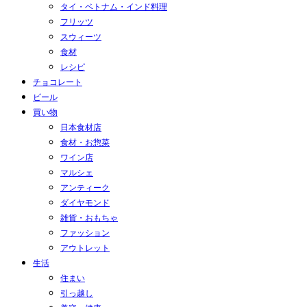
タイ・ベトナム・インド料理
フリッツ
スウィーツ
食材
レシピ
チョコレート
ビール
買い物
日本食材店
食材・お惣菜
ワイン店
マルシェ
アンティーク
ダイヤモンド
雑貨・おもちゃ
ファッション
アウトレット
生活
住まい
引っ越し