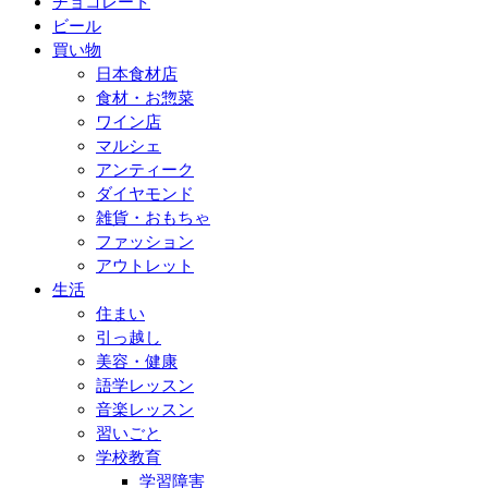
チョコレート
ビール
買い物
日本食材店
食材・お惣菜
ワイン店
マルシェ
アンティーク
ダイヤモンド
雑貨・おもちゃ
ファッション
アウトレット
生活
住まい
引っ越し
美容・健康
語学レッスン
音楽レッスン
習いごと
学校教育
学習障害