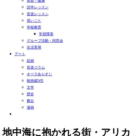
美容・健康
語学レッスン
音楽レッスン
習いごと
学校教育
学習障害
グループ活動・同窓会
生活実用
アート
絵画
音楽コラム
オペラあらすじ
映画&DVD
文学
歴史
舞台
漫画
地中海に抱かれる街・アリカ