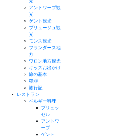
光
アントワープ観
光
ゲント観光
ブリュージュ観
光
モンス観光
フランダース地
方
ワロン地方観光
キッズお出かけ
旅の基本
犯罪
旅行記
レストラン
ベルギー料理
ブリュッ
セル
アントワ
ープ
ゲント