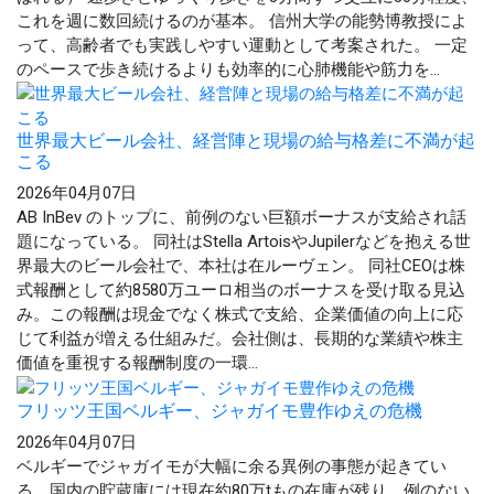
これを週に数回続けるのが基本。 信州大学の能勢博教授によ
って、高齢者でも実践しやすい運動として考案された。 一定
のペースで歩き続けるよりも効率的に心肺機能や筋力を...
世界最大ビール会社、経営陣と現場の給与格差に不満が起
こる
2026年04月07日
AB InBev のトップに、前例のない巨額ボーナスが支給され話
題になっている。 同社はStella ArtoisやJupilerなどを抱える世
界最大のビール会社で、本社は在ルーヴェン。 同社CEOは株
式報酬として約8580万ユーロ相当のボーナスを受け取る見込
み。この報酬は現金でなく株式で支給、企業価値の向上に応
じて利益が増える仕組みだ。会社側は、長期的な業績や株主
価値を重視する報酬制度の一環...
フリッツ王国ベルギー、ジャガイモ豊作ゆえの危機
2026年04月07日
ベルギーでジャガイモが大幅に余る異例の事態が起きてい
る。国内の貯蔵庫には現在約80万tもの在庫が残り、例のない