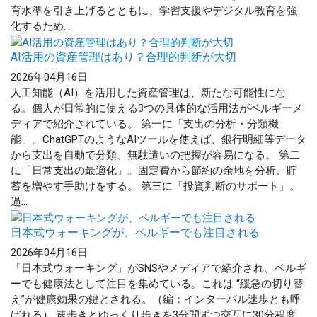
育水準を引き上げるとともに、学習支援やデジタル教育を強
化するため...
AI活用の資産管理はあり？合理的判断が大切
2026年04月16日
人工知能（AI）を活用した資産管理は、新たな可能性にな
る。個人が日常的に使える3つの具体的な活用法がベルギーメ
ディアで紹介されている。 第一に「支出の分析・分類機
能」。ChatGPTのようなAIツールを使えば、銀行明細等データ
から支出を自動で分類、無駄遣いの把握が容易になる。 第二
に「日常支出の最適化」。固定費から節約の余地を分析、貯
蓄を増やす手助けをする。 第三に「投資判断のサポート」。
過...
日本式ウォーキングが、ベルギーでも注目される
2026年04月16日
「日本式ウォーキング」がSNSやメディアで紹介され、ベルギ
ーでも健康法として注目を集めている。これは “緩急の切り替
え”が健康効果の鍵とされる。（編：インターバル速歩とも呼
ばれる） 速歩きとゆっくり歩きを3分間ずつ交互に30分程度、