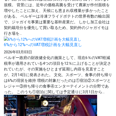
規模。 背景には、近年の価格高騰を受けて農家が作付面積を
増やしたことに加え、天候にも恵まれ収穫量が多かったこと
がある。 ベルギーは冷凍フライドポテトの世界有数の輸出国
で、ジャガイモ事業は重要な基幹産業だ。 しかし加工会社は
契約栽培分を優先して買い取るため、契約外のジャガイモは
行き場を...
6%から12%へのVAT増税計画を大幅見直し
2026年03月03日
ベルギー政府の財政健全化の施策として、現在6％のVAT軽減
税率が適用されている4つの項目を12％に上げることが決定さ
れていたが、その実施をひとまず延期し内容を見直すこと
が、2月14日に発表された。 文化、スポーツ、食事の持ち帰り
は6%の現状を維持 増税の対象だったのは①宿泊②スポーツと
レジャー③持ち帰りの食事④エンターテイメントの分野であ
った。 このうち①宿泊に関しては予定通りに3月1日から...