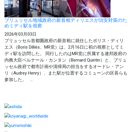
ブリュッセル地域政府の新首相ディリエスが治安対策のた
めミディ駅を視察
2026年03月03日
ブリュッセル首都圏政府の新首相に就任したボリス・ディリ
エス（Boris Dilliès、MR党）は、2月16日に初の視察としてミ
ディ駅を訪問した。 同行したのはMR党に所属する連邦政府の
内務大臣ベルナール・カンタン（Bernard Quintin）と、ブリュ
ッセル政府で都市計画や清掃局の担当をするオードレ・アン
リ（Audrey Henry）、また駅が位置するコミューンの区長らも
参加した。 ...