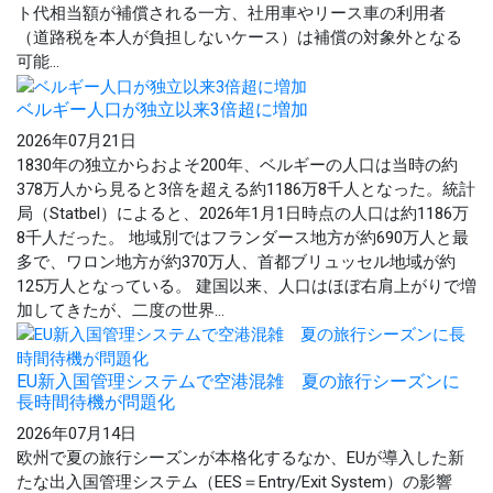
ト代相当額が補償される一方、社用車やリース車の利用者
（道路税を本人が負担しないケース）は補償の対象外となる
可能...
ベルギー人口が独立以来3倍超に増加
2026年07月21日
1830年の独立からおよそ200年、ベルギーの人口は当時の約
378万人から見ると3倍を超える約1186万8千人となった。統計
局（Statbel）によると、2026年1月1日時点の人口は約1186万
8千人だった。 地域別ではフランダース地方が約690万人と最
多で、ワロン地方が約370万人、首都ブリュッセル地域が約
125万人となっている。 建国以来、人口はほぼ右肩上がりで増
加してきたが、二度の世界...
EU新入国管理システムで空港混雑 夏の旅行シーズンに
長時間待機が問題化
2026年07月14日
欧州で夏の旅行シーズンが本格化するなか、EUが導入した新
たな出入国管理システム（EES＝Entry/Exit System）の影響