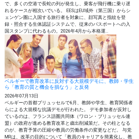
で、多くの空港で長蛇の列が発生し、乗客が飛行機に乗り遅
れるケースが相次いでいる。 EESはEU域外（第三国）からシ
ェンゲン圏に入国する旅行者を対象に、顔写真と指紋を登
録・照合する生体認証システムで、従来のパスポートへの入
国スタンプに代わるもの。2026年4月から本格運...
ベルギーで教育改革に反対する大規模デモに、教師・学生
ら「教育の質と機会を損なう」と反発
2026年07月13日
ベルギーの首都ブリュッセルで6月、教師や学生、教育関係者
らによる大規模な抗議デモが行われた。 デモ参加者が反対し
ているのは、フランス語圏共同体（ワロン・ブリュッセル連
盟）の政府が進める教育改革と歳出削減策だ。その柱となる
のが、教育予算の圧縮や教員の労働条件の変更などだ。 与党
MRは、改革の目的について「教員のキャリアを簡素化し、教