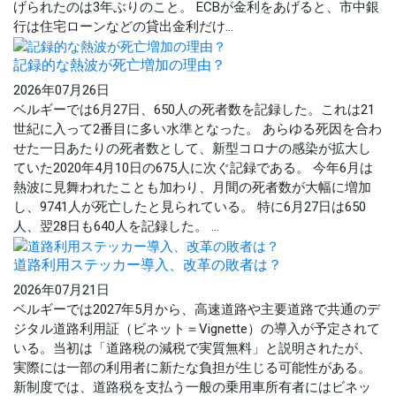
げられたのは3年ぶりのこと。 ECBが金利をあげると、市中銀
行は住宅ローンなどの貸出金利だけ...
記録的な熱波が死亡増加の理由？
2026年07月26日
ベルギーでは6月27日、650人の死者数を記録した。これは21
世紀に入って2番目に多い水準となった。 あらゆる死因を合わ
せた一日あたりの死者数として、新型コロナの感染が拡大し
ていた2020年4月10日の675人に次ぐ記録である。 今年6月は
熱波に見舞われたことも加わり、月間の死者数が大幅に増加
し、9741人が死亡したと見られている。 特に6月27日は650
人、翌28日も640人を記録した。 ...
道路利用ステッカー導入、改革の敗者は？
2026年07月21日
ベルギーでは2027年5月から、高速道路や主要道路で共通のデ
ジタル道路利用証（ビネット＝Vignette）の導入が予定されて
いる。当初は「道路税の減税で実質無料」と説明されたが、
実際には一部の利用者に新たな負担が生じる可能性がある。
新制度では、道路税を支払う一般の乗用車所有者にはビネッ