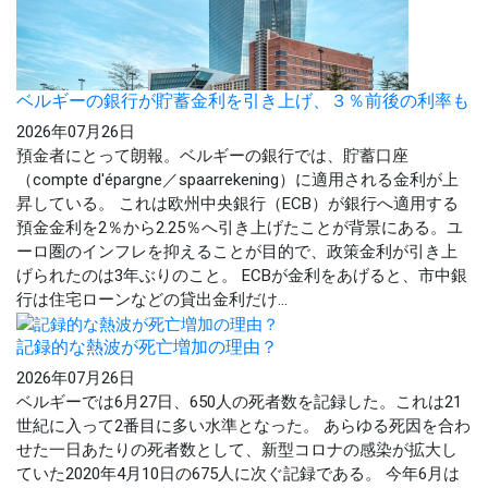
ベルギーの銀行が貯蓄金利を引き上げ、３％前後の利率も
2026年07月26日
預金者にとって朗報。ベルギーの銀行では、貯蓄口座
（compte d'épargne／spaarrekening）に適用される金利が上
昇している。 これは欧州中央銀行（ECB）が銀行へ適用する
預金金利を2％から2.25％へ引き上げたことが背景にある。ユ
ーロ圏のインフレを抑えることが目的で、政策金利が引き上
げられたのは3年ぶりのこと。 ECBが金利をあげると、市中銀
行は住宅ローンなどの貸出金利だけ...
記録的な熱波が死亡増加の理由？
2026年07月26日
ベルギーでは6月27日、650人の死者数を記録した。これは21
世紀に入って2番目に多い水準となった。 あらゆる死因を合わ
せた一日あたりの死者数として、新型コロナの感染が拡大し
ていた2020年4月10日の675人に次ぐ記録である。 今年6月は