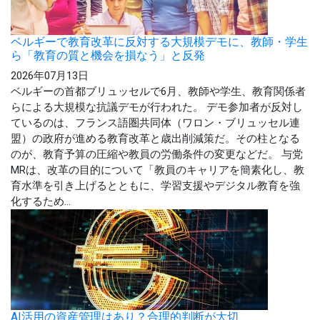
ベルギーで教育改革に反対する大規模デモに、教師・学生
ら「教育の質と機会を損なう」と反発
2026年07月13日
ベルギーの首都ブリュッセルで6月、教師や学生、教育関係者
らによる大規模な抗議デモが行われた。 デモ参加者が反対し
ているのは、フランス語圏共同体（ワロン・ブリュッセル連
盟）の政府が進める教育改革と歳出削減策だ。その柱となる
のが、教育予算の圧縮や教員の労働条件の変更などだ。 与党
MRは、改革の目的について「教員のキャリアを簡素化し、教
育水準を引き上げるとともに、学習支援やデジタル教育を強
化するため...
AI活用の資産管理はあり？合理的判断が大切