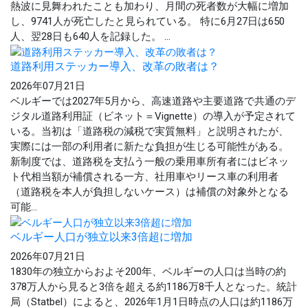
熱波に見舞われたことも加わり、月間の死者数が大幅に増加
し、9741人が死亡したと見られている。 特に6月27日は650
人、翌28日も640人を記録した。 ...
道路利用ステッカー導入、改革の敗者は？
2026年07月21日
ベルギーでは2027年5月から、高速道路や主要道路で共通のデ
ジタル道路利用証（ビネット＝Vignette）の導入が予定されて
いる。当初は「道路税の減税で実質無料」と説明されたが、
実際には一部の利用者に新たな負担が生じる可能性がある。
新制度では、道路税を支払う一般の乗用車所有者にはビネッ
ト代相当額が補償される一方、社用車やリース車の利用者
（道路税を本人が負担しないケース）は補償の対象外となる
可能...
ベルギー人口が独立以来3倍超に増加
2026年07月21日
1830年の独立からおよそ200年、ベルギーの人口は当時の約
378万人から見ると3倍を超える約1186万8千人となった。統計
局（Statbel）によると、2026年1月1日時点の人口は約1186万