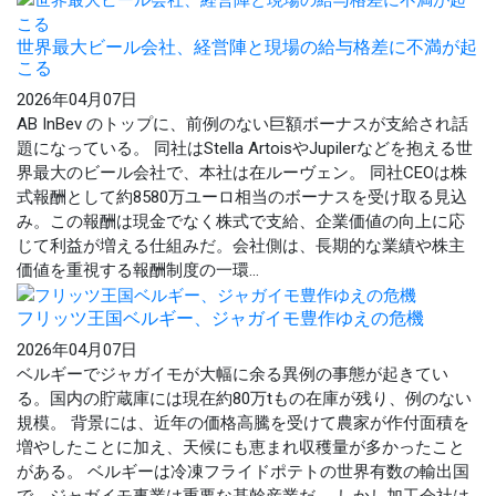
世界最大ビール会社、経営陣と現場の給与格差に不満が起
こる
2026年04月07日
AB InBev のトップに、前例のない巨額ボーナスが支給され話
題になっている。 同社はStella ArtoisやJupilerなどを抱える世
界最大のビール会社で、本社は在ルーヴェン。 同社CEOは株
式報酬として約8580万ユーロ相当のボーナスを受け取る見込
み。この報酬は現金でなく株式で支給、企業価値の向上に応
じて利益が増える仕組みだ。会社側は、長期的な業績や株主
価値を重視する報酬制度の一環...
フリッツ王国ベルギー、ジャガイモ豊作ゆえの危機
2026年04月07日
ベルギーでジャガイモが大幅に余る異例の事態が起きてい
る。国内の貯蔵庫には現在約80万tもの在庫が残り、例のない
規模。 背景には、近年の価格高騰を受けて農家が作付面積を
増やしたことに加え、天候にも恵まれ収穫量が多かったこと
がある。 ベルギーは冷凍フライドポテトの世界有数の輸出国