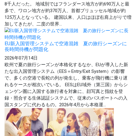
8千人だった。 地域別ではフランダース地方が約690万人と最
多で、ワロン地方が約370万人、首都ブリュッセル地域が約
125万人となっている。 建国以来、人口はほぼ右肩上がりで増
加してきたが、二度の世界...
EU新入国管理システムで空港混雑 夏の旅行シーズンに
長時間待機が問題化
2026年07月14日
欧州で夏の旅行シーズンが本格化するなか、EUが導入した新
たな出入国管理システム（EES＝Entry/Exit System）の影響
で、多くの空港で長蛇の列が発生し、乗客が飛行機に乗り遅
れるケースが相次いでいる。 EESはEU域外（第三国）からシ
ェンゲン圏に入国する旅行者を対象に、顔写真と指紋を登
録・照合する生体認証システムで、従来のパスポートへの入
国スタンプに代わるもの。2026年4月から本格運...