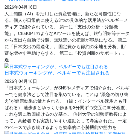
2026年04月16日
人工知能（AI）を活用した資産管理は、新たな可能性にな
る。個人が日常的に使える3つの具体的な活用法がベルギーメ
ディアで紹介されている。 第一に「支出の分析・分類機
能」。ChatGPTのようなAIツールを使えば、銀行明細等データ
から支出を自動で分類、無駄遣いの把握が容易になる。 第二
に「日常支出の最適化」。固定費から節約の余地を分析、貯
蓄を増やす手助けをする。 第三に「投資判断のサポート」。
過...
日本式ウォーキングが、ベルギーでも注目される
2026年04月16日
「日本式ウォーキング」がSNSやメディアで紹介され、ベルギ
ーでも健康法として注目を集めている。これは “緩急の切り替
え”が健康効果の鍵とされる。（編：インターバル速歩とも呼
ばれる） 速歩きとゆっくり歩きを3分間ずつ交互に30分程度、
これを週に数回続けるのが基本。 信州大学の能勢博教授によ
って、高齢者でも実践しやすい運動として考案された。 一定
のペースで歩き続けるよりも効率的に心肺機能や筋力を...