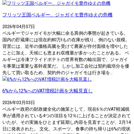
フリッツ王国ベルギー、ジャガイモ豊作ゆえの危機
2026年04月07日
ベルギーでジャガイモが大幅に余る異例の事態が起きている。
国内の貯蔵庫には現在約80万tもの在庫が残り、例のない規模。
背景には、近年の価格高騰を受けて農家が作付面積を増やした
ことに加え、天候にも恵まれ収穫量が多かったことがある。 ベ
ルギーは冷凍フライドポテトの世界有数の輸出国で、ジャガイ
モ事業は重要な基幹産業だ。 しかし加工会社は契約栽培分を優
先して買い取るため、契約外のジャガイモは行き場を...
6%から12%へのVAT増税計画を大幅見直し
2026年03月03日
ベルギー政府の財政健全化の施策として、現在6％のVAT軽減税
率が適用されている4つの項目を12％に上げることが決定されて
いたが、その実施をひとまず延期し内容を見直すことが、2月14
日に発表された。 文化、スポーツ、食事の持ち帰りは6%の現状