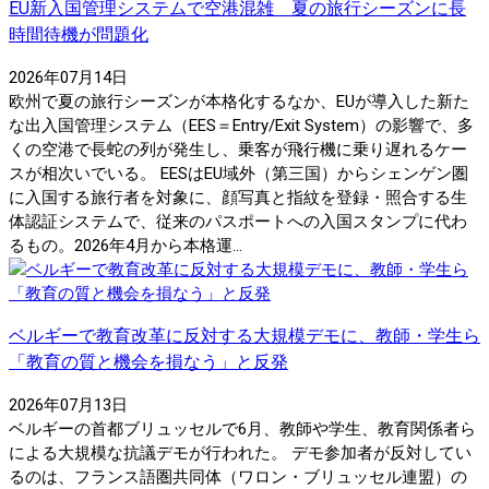
EU新入国管理システムで空港混雑 夏の旅行シーズンに長
時間待機が問題化
2026年07月14日
欧州で夏の旅行シーズンが本格化するなか、EUが導入した新た
な出入国管理システム（EES＝Entry/Exit System）の影響で、多
くの空港で長蛇の列が発生し、乗客が飛行機に乗り遅れるケー
スが相次いでいる。 EESはEU域外（第三国）からシェンゲン圏
に入国する旅行者を対象に、顔写真と指紋を登録・照合する生
体認証システムで、従来のパスポートへの入国スタンプに代わ
るもの。2026年4月から本格運...
ベルギーで教育改革に反対する大規模デモに、教師・学生ら
「教育の質と機会を損なう」と反発
2026年07月13日
ベルギーの首都ブリュッセルで6月、教師や学生、教育関係者ら
による大規模な抗議デモが行われた。 デモ参加者が反対してい
るのは、フランス語圏共同体（ワロン・ブリュッセル連盟）の