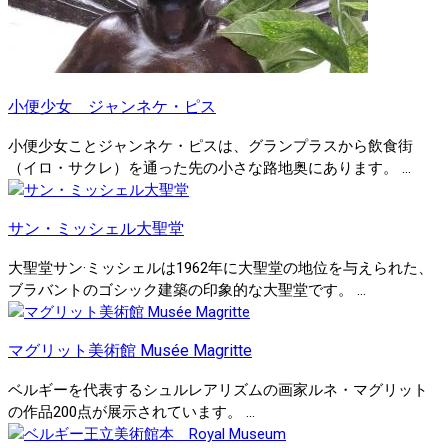
小便少女 ジャンネケ・ピス
小便少女ことジャンネケ・ピスは、グランプラスから飲食街
（イロ・サクレ）を通った先の小さな路地奥にあります。 ...
サン・ミッシェル大聖堂
大聖堂サン·ミッシェルは1962年に大聖堂の地位を与えられた、
ブラバントのゴシック建築の印象的な大聖堂です。 ...
マグリット美術館 Musée Magritte
ベルギーを代表するシュルレアリズムの画家ルネ・マグリット
の作品200点が展示されています。 ...