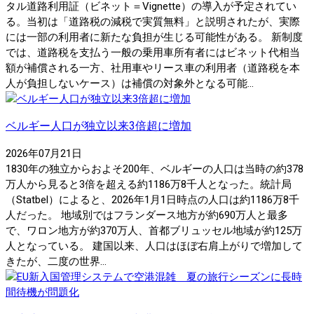
タル道路利用証（ビネット＝Vignette）の導入が予定されてい
る。当初は「道路税の減税で実質無料」と説明されたが、実際
には一部の利用者に新たな負担が生じる可能性がある。 新制度
では、道路税を支払う一般の乗用車所有者にはビネット代相当
額が補償される一方、社用車やリース車の利用者（道路税を本
人が負担しないケース）は補償の対象外となる可能...
ベルギー人口が独立以来3倍超に増加
2026年07月21日
1830年の独立からおよそ200年、ベルギーの人口は当時の約378
万人から見ると3倍を超える約1186万8千人となった。統計局
（Statbel）によると、2026年1月1日時点の人口は約1186万8千
人だった。 地域別ではフランダース地方が約690万人と最多
で、ワロン地方が約370万人、首都ブリュッセル地域が約125万
人となっている。 建国以来、人口はほぼ右肩上がりで増加して
きたが、二度の世界...