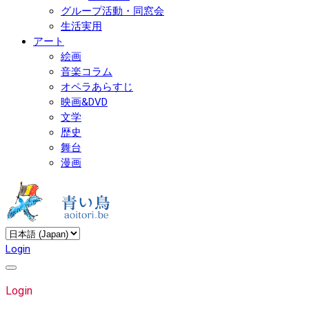
グループ活動・同窓会
生活実用
アート
絵画
音楽コラム
オペラあらすじ
映画&DVD
文学
歴史
舞台
漫画
Login
Login