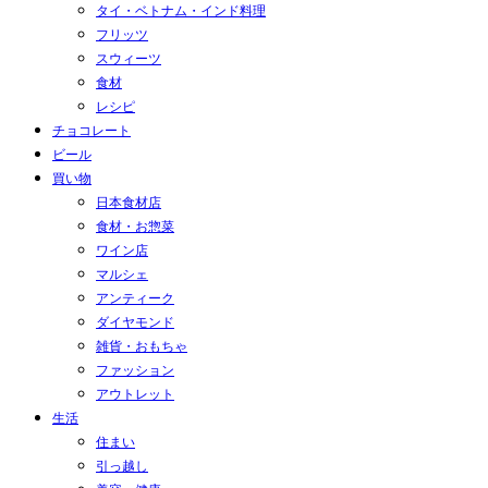
タイ・ベトナム・インド料理
フリッツ
スウィーツ
食材
レシピ
チョコレート
ビール
買い物
日本食材店
食材・お惣菜
ワイン店
マルシェ
アンティーク
ダイヤモンド
雑貨・おもちゃ
ファッション
アウトレット
生活
住まい
引っ越し