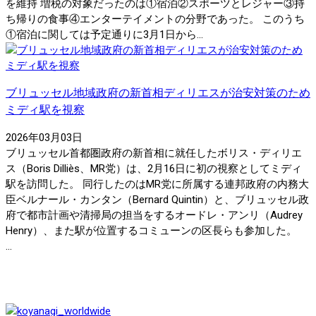
を維持 増税の対象だったのは①宿泊②スポーツとレジャー③持
ち帰りの食事④エンターテイメントの分野であった。 このうち
①宿泊に関しては予定通りに3月1日から...
ブリュッセル地域政府の新首相ディリエスが治安対策のため
ミディ駅を視察
2026年03月03日
ブリュッセル首都圏政府の新首相に就任したボリス・ディリエ
ス（Boris Dilliès、MR党）は、2月16日に初の視察としてミディ
駅を訪問した。 同行したのはMR党に所属する連邦政府の内務大
臣ベルナール・カンタン（Bernard Quintin）と、ブリュッセル政
府で都市計画や清掃局の担当をするオードレ・アンリ（Audrey
Henry）、また駅が位置するコミューンの区長らも参加した。
...