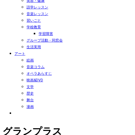
美容・健康
語学レッスン
音楽レッスン
習いごと
学校教育
学習障害
グループ活動・同窓会
生活実用
アート
絵画
音楽コラム
オペラあらすじ
映画&DVD
文学
歴史
舞台
漫画
グランプラス