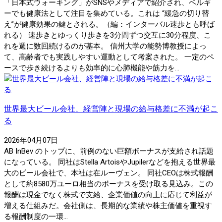
「日本式ウォーキング」がSNSやメディアで紹介され、ベルギ
ーでも健康法として注目を集めている。これは “緩急の切り替
え”が健康効果の鍵とされる。（編：インターバル速歩とも呼ば
れる） 速歩きとゆっくり歩きを3分間ずつ交互に30分程度、こ
れを週に数回続けるのが基本。 信州大学の能勢博教授によっ
て、高齢者でも実践しやすい運動として考案された。 一定のペ
ースで歩き続けるよりも効率的に心肺機能や筋力を...
世界最大ビール会社、経営陣と現場の給与格差に不満が起こ
る
2026年04月07日
AB InBev のトップに、前例のない巨額ボーナスが支給され話題
になっている。 同社はStella ArtoisやJupilerなどを抱える世界最
大のビール会社で、本社は在ルーヴェン。 同社CEOは株式報酬
として約8580万ユーロ相当のボーナスを受け取る見込み。この
報酬は現金でなく株式で支給、企業価値の向上に応じて利益が
増える仕組みだ。会社側は、長期的な業績や株主価値を重視す
る報酬制度の一環...