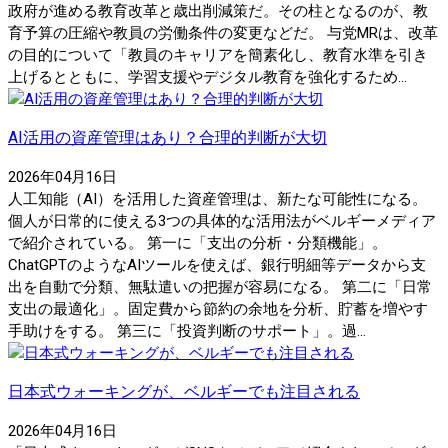
政府が進める教育改革と歳出削減策だ。その柱となるのが、教
育予算の圧縮や教員の労働条件の変更などだ。 与党MRは、改革
の目的について「教員のキャリアを簡素化し、教育水準を引き
上げるとともに、学習支援やデジタル教育を強化するため...
AI活用の資産管理はあり？合理的判断が大切
2026年04月16日
人工知能（AI）を活用した資産管理は、新たな可能性になる。
個人が日常的に使える3つの具体的な活用法がベルギーメディア
で紹介されている。 第一に「支出の分析・分類機能」。
ChatGPTのようなAIツールを使えば、銀行明細等データから支
出を自動で分類、無駄遣いの把握が容易になる。 第二に「日常
支出の最適化」。固定費から節約の余地を分析、貯蓄を増やす
手助けをする。 第三に「投資判断のサポート」。過...
日本式ウォーキングが、ベルギーでも注目される
2026年04月16日