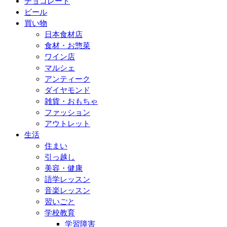
チョコレート
ビール
買い物
日本食材店
食材・お惣菜
ワイン店
マルシェ
アンティーク
ダイヤモンド
雑貨・おもちゃ
ファッション
アウトレット
生活
住まい
引っ越し
美容・健康
語学レッスン
音楽レッスン
習いごと
学校教育
学習障害