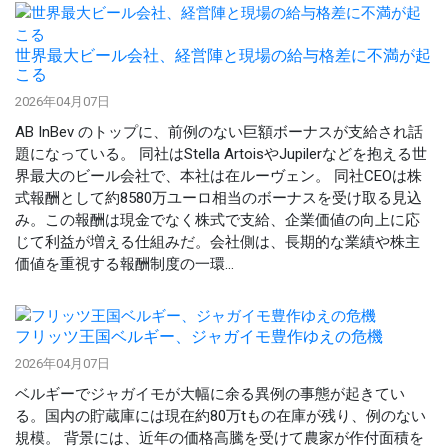
世界最大ビール会社、経営陣と現場の給与格差に不満が起
こる
2026年04月07日
AB InBev のトップに、前例のない巨額ボーナスが支給され話
題になっている。 同社はStella ArtoisやJupilerなどを抱える世
界最大のビール会社で、本社は在ルーヴェン。 同社CEOは株
式報酬として約8580万ユーロ相当のボーナスを受け取る見込
み。この報酬は現金でなく株式で支給、企業価値の向上に応
じて利益が増える仕組みだ。会社側は、長期的な業績や株主
価値を重視する報酬制度の一環...
フリッツ王国ベルギー、ジャガイモ豊作ゆえの危機
2026年04月07日
ベルギーでジャガイモが大幅に余る異例の事態が起きてい
る。国内の貯蔵庫には現在約80万tもの在庫が残り、例のない
規模。 背景には、近年の価格高騰を受けて農家が作付面積を