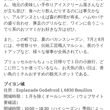
ん、地元の美味しい手作りアイスクリーム屋さんなど
が立ち並び、食べたり飲んだりするのには事欠かな
い。アルデンヌといえば森の料理が有名。ハムやパテ
の盛り合わせ、豚足のグリルなど、ワインに合うこっ
てり系のおツマミがお好きな方はぜひ。
また、この町では、夏のバカンスシーズン、7月と8月
には、中世祭りや、伝統工芸職人マルシェ、夜のライ
トアップなど、様々な催事が企画されている。
ブリュッセルからちょっと日帰りで１日の小旅行。ど
こに行こうか迷っているなら、お天気の良い日は、青
い鳥のミチルおすすめの観光スポットである。
ブイヨン城
住所：Esplanade Godefroid 1, 6830 Bouillon
開城時期：１月を除くオールシーズン（ウェブサイト
要確認）
開城時間：10:00 – 18:30（ハイシーズン）季節によっ