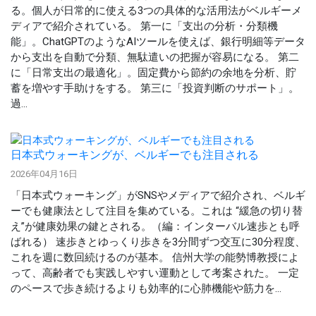
る。個人が日常的に使える3つの具体的な活用法がベルギーメ
ディアで紹介されている。 第一に「支出の分析・分類機
能」。ChatGPTのようなAIツールを使えば、銀行明細等データ
から支出を自動で分類、無駄遣いの把握が容易になる。 第二
に「日常支出の最適化」。固定費から節約の余地を分析、貯
蓄を増やす手助けをする。 第三に「投資判断のサポート」。
過...
日本式ウォーキングが、ベルギーでも注目される
2026年04月16日
「日本式ウォーキング」がSNSやメディアで紹介され、ベルギ
ーでも健康法として注目を集めている。これは “緩急の切り替
え”が健康効果の鍵とされる。（編：インターバル速歩とも呼
ばれる） 速歩きとゆっくり歩きを3分間ずつ交互に30分程度、
これを週に数回続けるのが基本。 信州大学の能勢博教授によ
って、高齢者でも実践しやすい運動として考案された。 一定
のペースで歩き続けるよりも効率的に心肺機能や筋力を...