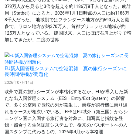
378万人から見ると3倍を超える約1186万8千人となった。統計
局（Statbel）によると、2026年1月1日時点の人口は約1186万
8千人だった。 地域別ではフランダース地方が約690万人と最
多で、ワロン地方が約370万人、首都ブリュッセル地域が約
125万人となっている。 建国以来、人口はほぼ右肩上がりで増
加してきたが、二度の世界...
EU新入国管理システムで空港混雑 夏の旅行シーズンに
長時間待機が問題化
2026年07月14日
欧州で夏の旅行シーズンが本格化するなか、EUが導入した新
たな出入国管理システム（EES＝Entry/Exit System）の影響
で、多くの空港で長蛇の列が発生し、乗客が飛行機に乗り遅
れるケースが相次いでいる。 EESはEU域外（第三国）からシ
ェンゲン圏に入国する旅行者を対象に、顔写真と指紋を登
録・照合する生体認証システムで、従来のパスポートへの入
国スタンプに代わるもの。2026年4月から本格運...