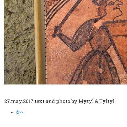
27.may.2017 text and photo by Mytyl & Tyltyl
次へ