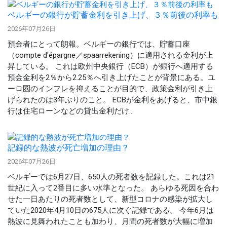
ベルギーの銀行が貯蓄金利を引き上げ、３％前後の利率も
2026年07月26日
預金者にとって朗報。ベルギーの銀行では、貯蓄口座
（compte d'épargne／spaarrekening）に適用される金利が上
昇している。 これは欧州中央銀行（ECB）が銀行へ適用する
預金金利を2％から2.25％へ引き上げたことが背景にある。ユ
ーロ圏のインフレを抑えることが目的で、政策金利が引き上
げられたのは3年ぶりのこと。 ECBが金利をあげると、市中銀
行は住宅ローンなどの貸出金利だけ...
記録的な熱波が死亡増加の理由？
2026年07月26日
ベルギーでは6月27日、650人の死者数を記録した。これは21
世紀に入って2番目に多い水準となった。 あらゆる死因を合わ
せた一日あたりの死者数として、新型コロナの感染が拡大し
ていた2020年4月10日の675人に次ぐ記録である。 今年6月は
熱波に見舞われたことも加わり、月間の死者数が大幅に増加