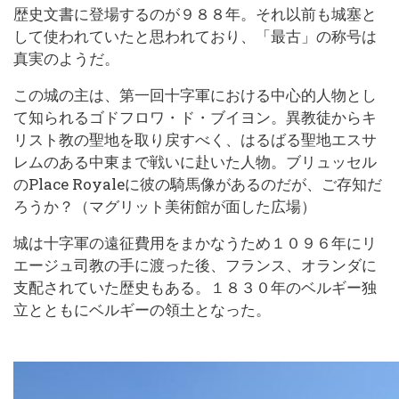
歴史文書に登場するのが９８８年。それ以前も城塞と
して使われていたと思われており、「最古」の称号
は
真実のようだ。
この城の主は、第一回十字軍における中心的人物とし
て知られるゴドフロワ・ド・ブイヨン。異教徒からキ
リスト教の聖地を取り戻すべく、はるばる聖地エスサ
レムのある中東まで戦いに赴いた人物。ブリュッセル
のPlace Royaleに彼の騎馬像があるのだが、ご存知だ
ろうか？（マグリット美術館が面した広場）
城は十字軍の遠征費用をまかなうため１０９６年にリ
エージュ司教の手に渡った後、フランス、オランダに
支配されていた歴史もある。１８３０年のベルギー独
立とともにベルギーの領土となった。