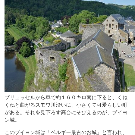
ブリュッセルから車で約１６０キロ南に下ると、くね
くねと曲がるスモワ川沿いに、小さくて可愛らしい町
がある。それを見下ろす高台にそびえるのが、ブイヨ
ン城。
このブイヨン城は「ベルギー最古のお城」と言われ、