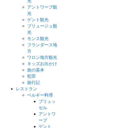
光
アントワープ観
光
ゲント観光
ブリュージュ観
光
モンス観光
フランダース地
方
ワロン地方観光
キッズお出かけ
旅の基本
犯罪
旅行記
レストラン
ベルギー料理
ブリュッ
セル
アントワ
ープ
ゲント