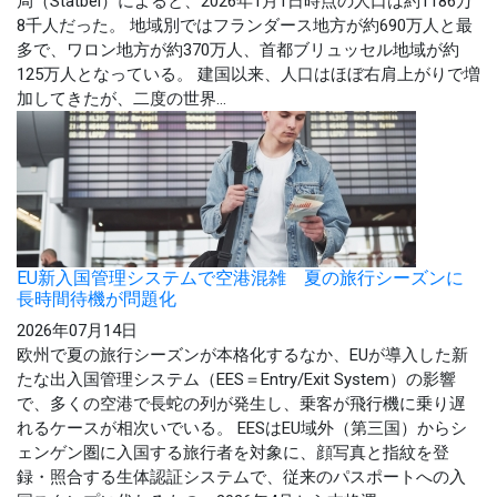
局（Statbel）によると、2026年1月1日時点の人口は約1186万
8千人だった。 地域別ではフランダース地方が約690万人と最
多で、ワロン地方が約370万人、首都ブリュッセル地域が約
125万人となっている。 建国以来、人口はほぼ右肩上がりで増
加してきたが、二度の世界...
EU新入国管理システムで空港混雑 夏の旅行シーズンに
長時間待機が問題化
2026年07月14日
欧州で夏の旅行シーズンが本格化するなか、EUが導入した新
たな出入国管理システム（EES＝Entry/Exit System）の影響
で、多くの空港で長蛇の列が発生し、乗客が飛行機に乗り遅
れるケースが相次いでいる。 EESはEU域外（第三国）からシ
ェンゲン圏に入国する旅行者を対象に、顔写真と指紋を登
録・照合する生体認証システムで、従来のパスポートへの入