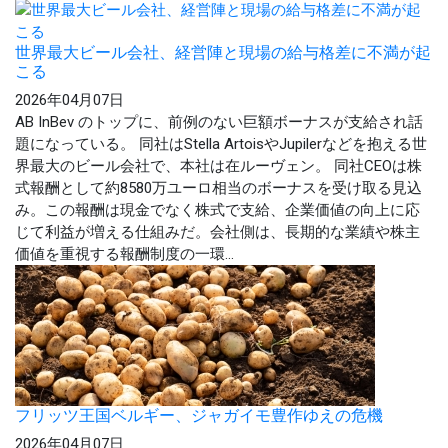
世界最大ビール会社、経営陣と現場の給与格差に不満が起
こる
2026年04月07日
AB InBev のトップに、前例のない巨額ボーナスが支給され話
題になっている。 同社はStella ArtoisやJupilerなどを抱える世
界最大のビール会社で、本社は在ルーヴェン。 同社CEOは株
式報酬として約8580万ユーロ相当のボーナスを受け取る見込
み。この報酬は現金でなく株式で支給、企業価値の向上に応
じて利益が増える仕組みだ。会社側は、長期的な業績や株主
価値を重視する報酬制度の一環...
フリッツ王国ベルギー、ジャガイモ豊作ゆえの危機
2026年04月07日