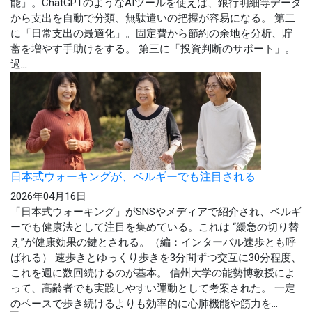
能」。ChatGPTのようなAIツールを使えば、銀行明細等データ
から支出を自動で分類、無駄遣いの把握が容易になる。 第二
に「日常支出の最適化」。固定費から節約の余地を分析、貯
蓄を増やす手助けをする。 第三に「投資判断のサポート」。
過...
日本式ウォーキングが、ベルギーでも注目される
2026年04月16日
「日本式ウォーキング」がSNSやメディアで紹介され、ベルギ
ーでも健康法として注目を集めている。これは “緩急の切り替
え”が健康効果の鍵とされる。（編：インターバル速歩とも呼
ばれる） 速歩きとゆっくり歩きを3分間ずつ交互に30分程度、
これを週に数回続けるのが基本。 信州大学の能勢博教授によ
って、高齢者でも実践しやすい運動として考案された。 一定
のペースで歩き続けるよりも効率的に心肺機能や筋力を...