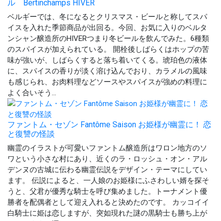
ル Bertinchamps HIVER
ベルギーでは、冬になるとクリスマス・ビールと称してスパ
イスを入れた季節商品が出回る。今回、お気に入りのベルタ
ンシャン醸造所のHIVERつまり冬ビールを飲んでみた。6種類
のスパイスが加えられている。 開栓後しばらくはホップの苦
味が強いが、しばらくすると落ち着いてくる。琥珀色の液体
に、スパイスの香りが淡く溶け込んでおり、カラメルの風味
も感じられ、お肉料理などソースやスパイスが強めの料理に
よく合いそう...
ファントム・セゾン Fantôme Saison お姫様が幽霊に！ 恋
と復讐の怪談
幽霊のイラストが可愛いファントム醸造所はワロン地方のソ
ワという小さな村にあり、近くのラ・ロッシュ・オン・アル
デンヌの古城に伝わる幽霊伝説をデザイン・テーマにしてい
ます。 伝説によると、一人娘のお姫様にふさわしい婿を探そ
うと、父君が優秀な騎士を呼び集めました。トーナメント優
勝者を配偶者として迎え入れると決めたのです。 カッコイイ
白騎士に姫は恋しますが、突如現れた謎の黒騎士も勝ち上が