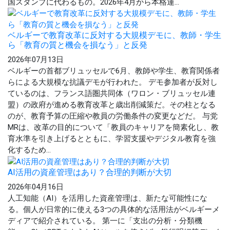
国スタンプに代わるもの。2026年4月から本格運...
ベルギーで教育改革に反対する大規模デモに、教師・学生
ら「教育の質と機会を損なう」と反発
2026年07月13日
ベルギーの首都ブリュッセルで6月、教師や学生、教育関係者
らによる大規模な抗議デモが行われた。 デモ参加者が反対し
ているのは、フランス語圏共同体（ワロン・ブリュッセル連
盟）の政府が進める教育改革と歳出削減策だ。その柱となる
のが、教育予算の圧縮や教員の労働条件の変更などだ。 与党
MRは、改革の目的について「教員のキャリアを簡素化し、教
育水準を引き上げるとともに、学習支援やデジタル教育を強
化するため...
AI活用の資産管理はあり？合理的判断が大切
2026年04月16日
人工知能（AI）を活用した資産管理は、新たな可能性にな
る。個人が日常的に使える3つの具体的な活用法がベルギーメ
ディアで紹介されている。 第一に「支出の分析・分類機