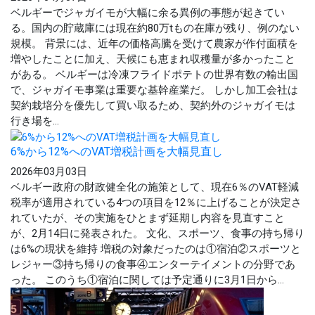
ベルギーでジャガイモが大幅に余る異例の事態が起きてい
る。国内の貯蔵庫には現在約80万tもの在庫が残り、例のない
規模。 背景には、近年の価格高騰を受けて農家が作付面積を
増やしたことに加え、天候にも恵まれ収穫量が多かったこと
がある。 ベルギーは冷凍フライドポテトの世界有数の輸出国
で、ジャガイモ事業は重要な基幹産業だ。 しかし加工会社は
契約栽培分を優先して買い取るため、契約外のジャガイモは
行き場を...
6%から12%へのVAT増税計画を大幅見直し
2026年03月03日
ベルギー政府の財政健全化の施策として、現在6％のVAT軽減
税率が適用されている4つの項目を12％に上げることが決定さ
れていたが、その実施をひとまず延期し内容を見直すこと
が、2月14日に発表された。 文化、スポーツ、食事の持ち帰り
は6%の現状を維持 増税の対象だったのは①宿泊②スポーツと
レジャー③持ち帰りの食事④エンターテイメントの分野であ
った。 このうち①宿泊に関しては予定通りに3月1日から...