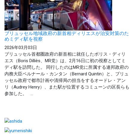
ブリュッセル地域政府の新首相ディリエスが治安対策のた
めミディ駅を視察
2026年03月03日
ブリュッセル首都圏政府の新首相に就任したボリス・ディリ
エス（Boris Dilliès、MR党）は、2月16日に初の視察としてミ
ディ駅を訪問した。 同行したのはMR党に所属する連邦政府の
内務大臣ベルナール・カンタン（Bernard Quintin）と、ブリュ
ッセル政府で都市計画や清掃局の担当をするオードレ・アン
リ（Audrey Henry）、また駅が位置するコミューンの区長らも
参加した。 ...