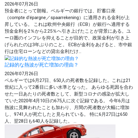
2026年07月26日
預金者にとって朗報。ベルギーの銀行では、貯蓄口座
（compte d'épargne／spaarrekening）に適用される金利が上
昇している。 これは欧州中央銀行（ECB）が銀行へ適用する
預金金利を2％から2.25％へ引き上げたことが背景にある。ユ
ーロ圏のインフレを抑えることが目的で、政策金利が引き上
げられたのは3年ぶりのこと。 ECBが金利をあげると、市中銀
行は住宅ローンなどの貸出金利だけ...
記録的な熱波が死亡増加の理由？
2026年07月26日
ベルギーでは6月27日、650人の死者数を記録した。これは21
世紀に入って2番目に多い水準となった。 あらゆる死因を合わ
せた一日あたりの死者数として、新型コロナの感染が拡大し
ていた2020年4月10日の675人に次ぐ記録である。 今年6月は
熱波に見舞われたことも加わり、月間の死者数が大幅に増加
し、9741人が死亡したと見られている。 特に6月27日は650
人、翌28日も640人を記録した。 ...