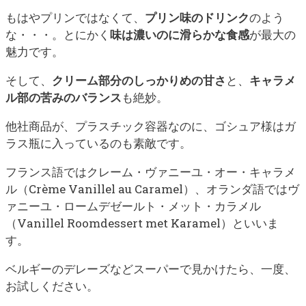
もはやプリンではなくて、
プリン味のドリンク
のよう
な・・・。とにかく
味は濃いのに滑らかな食感
が最大の
魅力です。
そして、
クリーム部分のしっかりめの甘さ
と、
キャラメ
ル部の苦みのバランス
も絶妙。
他社商品が、プラスチック容器なのに、ゴシュア様はガ
ラス瓶に入っているのも素敵です。
フランス語ではクレーム・ヴァニーユ・オー・キャラメ
ル（Crème Vanillel au Caramel）、オランダ語ではヴ
ァニーユ・ロームデゼールト・メット・カラメル
（Vanillel Roomdessert met Karamel）といいま
す。
ベルギーのデレーズなどスーパーで見かけたら、一度、
お試しください。