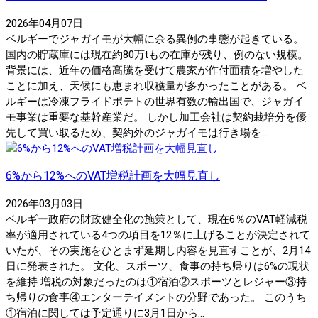
2026年04月07日
ベルギーでジャガイモが大幅に余る異例の事態が起きている。
国内の貯蔵庫には現在約80万tもの在庫が残り、例のない規模。
背景には、近年の価格高騰を受けて農家が作付面積を増やした
ことに加え、天候にも恵まれ収穫量が多かったことがある。 ベ
ルギーは冷凍フライドポテトの世界有数の輸出国で、ジャガイ
モ事業は重要な基幹産業だ。 しかし加工会社は契約栽培分を優
先して買い取るため、契約外のジャガイモは行き場を...
6%から12%へのVAT増税計画を大幅見直し
2026年03月03日
ベルギー政府の財政健全化の施策として、現在6％のVAT軽減税
率が適用されている4つの項目を12％に上げることが決定されて
いたが、その実施をひとまず延期し内容を見直すことが、2月14
日に発表された。 文化、スポーツ、食事の持ち帰りは6%の現状
を維持 増税の対象だったのは①宿泊②スポーツとレジャー③持
ち帰りの食事④エンターテイメントの分野であった。 このうち
①宿泊に関しては予定通りに3月1日から...