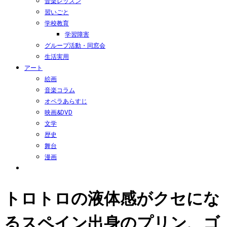
音楽レッスン
習いごと
学校教育
学習障害
グループ活動・同窓会
生活実用
アート
絵画
音楽コラム
オペラあらすじ
映画&DVD
文学
歴史
舞台
漫画
トロトロの液体感がクセにな
るスペイン出身のプリン、ゴ