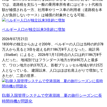
では、道路税を支払う一般の乗用車所有者にはビネット代相当
額が補償される一方、社用車やリース車の利用者（道路税を本
人が負担しないケース）は補償の対象外となる可能...
ベルギー人口が独立以来3倍超に増加
2026年07月21日
1830年の独立からおよそ200年、ベルギーの人口は当時の約378
万人から見ると3倍を超える約1186万8千人となった。統計局
（Statbel）によると、2026年1月1日時点の人口は約1186万8千
人だった。 地域別ではフランダース地方が約690万人と最多
で、ワロン地方が約370万人、首都ブリュッセル地域が約125万
人となっている。 建国以来、人口はほぼ右肩上がりで増加して
きたが、二度の世界...
EU新入国管理システムで空港混雑 夏の旅行シーズンに長
時間待機が問題化