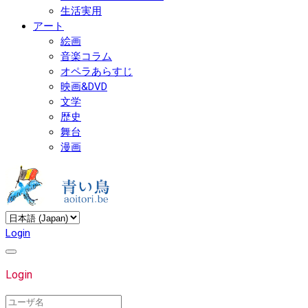
生活実用
アート
絵画
音楽コラム
オペラあらすじ
映画&DVD
文学
歴史
舞台
漫画
Login
Login