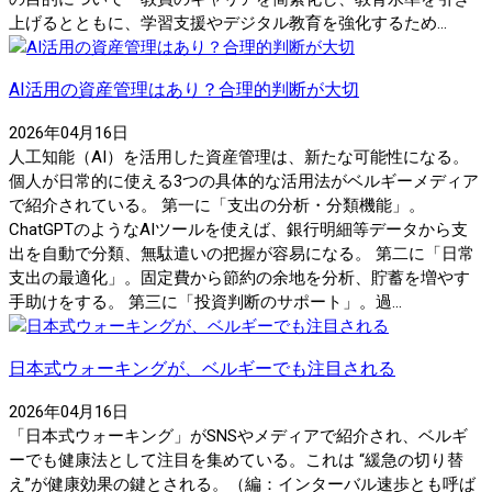
上げるとともに、学習支援やデジタル教育を強化するため...
AI活用の資産管理はあり？合理的判断が大切
2026年04月16日
人工知能（AI）を活用した資産管理は、新たな可能性になる。
個人が日常的に使える3つの具体的な活用法がベルギーメディア
で紹介されている。 第一に「支出の分析・分類機能」。
ChatGPTのようなAIツールを使えば、銀行明細等データから支
出を自動で分類、無駄遣いの把握が容易になる。 第二に「日常
支出の最適化」。固定費から節約の余地を分析、貯蓄を増やす
手助けをする。 第三に「投資判断のサポート」。過...
日本式ウォーキングが、ベルギーでも注目される
2026年04月16日
「日本式ウォーキング」がSNSやメディアで紹介され、ベルギ
ーでも健康法として注目を集めている。これは “緩急の切り替
え”が健康効果の鍵とされる。（編：インターバル速歩とも呼ば