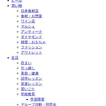
ビール
買い物
日本食材店
食材・お惣菜
ワイン店
マルシェ
アンティーク
ダイヤモンド
雑貨・おもちゃ
ファッション
アウトレット
生活
住まい
引っ越し
美容・健康
語学レッスン
音楽レッスン
習いごと
学校教育
学習障害
グループ活動・同窓会