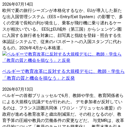
2026年07月14日
欧州で夏の旅行シーズンが本格化するなか、EUが導入した新た
な出入国管理システム（EES＝Entry/Exit System）の影響で、多
くの空港で長蛇の列が発生し、乗客が飛行機に乗り遅れるケー
スが相次いでいる。 EESはEU域外（第三国）からシェンゲン圏
に入国する旅行者を対象に、顔写真と指紋を登録・照合する生
体認証システムで、従来のパスポートへの入国スタンプに代わ
るもの。2026年4月から本格運...
ベルギーで教育改革に反対する大規模デモに、教師・学生ら
「教育の質と機会を損なう」と反発
2026年07月13日
ベルギーの首都ブリュッセルで6月、教師や学生、教育関係者ら
による大規模な抗議デモが行われた。 デモ参加者が反対してい
るのは、フランス語圏共同体（ワロン・ブリュッセル連盟）の
政府が進める教育改革と歳出削減策だ。その柱となるのが、教
育予算の圧縮や教員の労働条件の変更などだ。 与党MRは、改革
の目的について「教員のキャリアを簡素化し、教育水準を引き