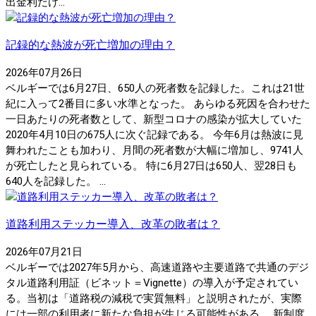
出金利だけ...
記録的な熱波が死亡増加の理由？
2026年07月26日
ベルギーでは6月27日、650人の死者数を記録した。これは21世
紀に入って2番目に多い水準となった。 あらゆる死因を合わせた
一日あたりの死者数として、新型コロナの感染が拡大していた
2020年4月10日の675人に次ぐ記録である。 今年6月は熱波に見
舞われたことも加わり、月間の死者数が大幅に増加し、9741人
が死亡したと見られている。 特に6月27日は650人、翌28日も
640人を記録した。 ...
道路利用ステッカー導入、改革の敗者は？
2026年07月21日
ベルギーでは2027年5月から、高速道路や主要道路で共通のデジ
タル道路利用証（ビネット＝Vignette）の導入が予定されてい
る。当初は「道路税の減税で実質無料」と説明されたが、実際
には一部の利用者に新たな負担が生じる可能性がある。 新制度