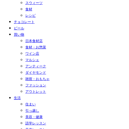
スウィーツ
食材
レシピ
チョコレート
ビール
買い物
日本食材店
食材・お惣菜
ワイン店
マルシェ
アンティーク
ダイヤモンド
雑貨・おもちゃ
ファッション
アウトレット
生活
住まい
引っ越し
美容・健康
語学レッスン