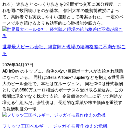
れる） 速歩きとゆっくり歩きを3分間ずつ交互に30分程度、こ
れを週に数回続けるのが基本。 信州大学の能勢博教授によっ
て、高齢者でも実践しやすい運動として考案された。 一定のペ
ースで歩き続けるよりも効率的に心肺機能や筋力を...
世界最大ビール会社、経営陣と現場の給与格差に不満が起こ
る
2026年04月07日
AB InBev のトップに、前例のない巨額ボーナスが支給され話題
になっている。 同社はStella ArtoisやJupilerなどを抱える世界最
大のビール会社で、本社は在ルーヴェン。 同社CEOは株式報酬
として約8580万ユーロ相当のボーナスを受け取る見込み。この
報酬は現金でなく株式で支給、企業価値の向上に応じて利益が
増える仕組みだ。会社側は、長期的な業績や株主価値を重視す
る報酬制度の一環...
フリッツ王国ベルギー、ジャガイモ豊作ゆえの危機