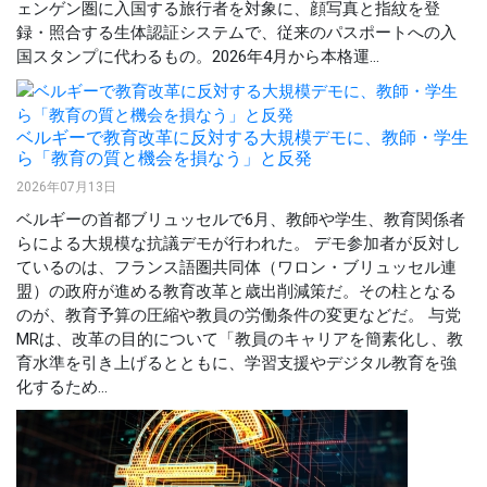
ェンゲン圏に入国する旅行者を対象に、顔写真と指紋を登
録・照合する生体認証システムで、従来のパスポートへの入
国スタンプに代わるもの。2026年4月から本格運...
ベルギーで教育改革に反対する大規模デモに、教師・学生
ら「教育の質と機会を損なう」と反発
2026年07月13日
ベルギーの首都ブリュッセルで6月、教師や学生、教育関係者
らによる大規模な抗議デモが行われた。 デモ参加者が反対し
ているのは、フランス語圏共同体（ワロン・ブリュッセル連
盟）の政府が進める教育改革と歳出削減策だ。その柱となる
のが、教育予算の圧縮や教員の労働条件の変更などだ。 与党
MRは、改革の目的について「教員のキャリアを簡素化し、教
育水準を引き上げるとともに、学習支援やデジタル教育を強
化するため...