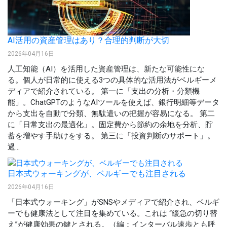
AI活用の資産管理はあり？合理的判断が大切
2026年04月16日
人工知能（AI）を活用した資産管理は、新たな可能性にな
る。個人が日常的に使える3つの具体的な活用法がベルギーメ
ディアで紹介されている。 第一に「支出の分析・分類機
能」。ChatGPTのようなAIツールを使えば、銀行明細等データ
から支出を自動で分類、無駄遣いの把握が容易になる。 第二
に「日常支出の最適化」。固定費から節約の余地を分析、貯
蓄を増やす手助けをする。 第三に「投資判断のサポート」。
過...
日本式ウォーキングが、ベルギーでも注目される
2026年04月16日
「日本式ウォーキング」がSNSやメディアで紹介され、ベルギ
ーでも健康法として注目を集めている。これは “緩急の切り替
え”が健康効果の鍵とされる。（編：インターバル速歩とも呼