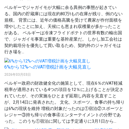
ベルギーでジャガイモが大幅に余る異例の事態が起きてい
る。国内の貯蔵庫には現在約80万tもの在庫が残り、例のない
規模。 背景には、近年の価格高騰を受けて農家が作付面積を
増やしたことに加え、天候にも恵まれ収穫量が多かったこと
がある。 ベルギーは冷凍フライドポテトの世界有数の輸出国
で、ジャガイモ事業は重要な基幹産業だ。 しかし加工会社は
契約栽培分を優先して買い取るため、契約外のジャガイモは
行き場を...
6%から12%へのVAT増税計画を大幅見直し
2026年03月03日
ベルギー政府の財政健全化の施策として、現在6％のVAT軽減
税率が適用されている4つの項目を12％に上げることが決定さ
れていたが、その実施をひとまず延期し内容を見直すこと
が、2月14日に発表された。 文化、スポーツ、食事の持ち帰り
は6%の現状を維持 増税の対象だったのは①宿泊②スポーツと
レジャー③持ち帰りの食事④エンターテイメントの分野であ
った。 このうち①宿泊に関しては予定通りに3月1日から...