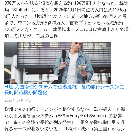
378万人から見ると3倍を超える約1186万8千人となった。統計
局（Statbel）によると、2026年1月1日時点の人口は約1186万
8千人だった。 地域別ではフランダース地方が約690万人と最
多で、ワロン地方が約370万人、首都ブリュッセル地域が約
125万人となっている。 建国以来、人口はほぼ右肩上がりで増
加してきたが、二度の世界...
EU新入国管理システムで空港混雑 夏の旅行シーズンに
長時間待機が問題化
2026年07月14日
欧州で夏の旅行シーズンが本格化するなか、EUが導入した新
たな出入国管理システム（EES＝Entry/Exit System）の影響
で、多くの空港で長蛇の列が発生し、乗客が飛行機に乗り遅
れるケースが相次いでいる。 EESはEU域外（第三国）からシ