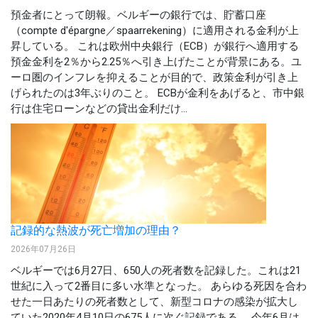
預金者にとって朗報。ベルギーの銀行では、貯蓄口座
（compte d'épargne／spaarrekening）に適用される金利が上
昇している。 これは欧州中央銀行（ECB）が銀行へ適用する
預金金利を2％から2.25％へ引き上げたことが背景にある。ユ
ーロ圏のインフレを抑えることが目的で、政策金利が引き上
げられたのは3年ぶりのこと。 ECBが金利をあげると、市中銀
行は住宅ローンなどの貸出金利だけ...
記録的な熱波が死亡増加の理由？
2026年07月26日
ベルギーでは6月27日、650人の死者数を記録した。これは21
世紀に入って2番目に多い水準となった。 あらゆる死因を合わ
せた一日あたりの死者数として、新型コロナの感染が拡大し
ていた2020年4月10日の675人に次ぐ記録である。 今年6月は