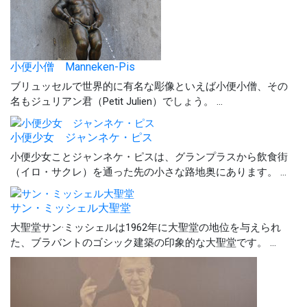
小便小僧 Manneken-Pis
ブリュッセルで世界的に有名な彫像といえば小便小僧、その
名もジュリアン君（Petit Julien）でしょう。 ...
小便少女 ジャンネケ・ピス
小便少女ことジャンネケ・ピスは、グランプラスから飲食街
（イロ・サクレ）を通った先の小さな路地奥にあります。 ...
サン・ミッシェル大聖堂
大聖堂サン·ミッシェルは1962年に大聖堂の地位を与えられ
た、ブラバントのゴシック建築の印象的な大聖堂です。 ...