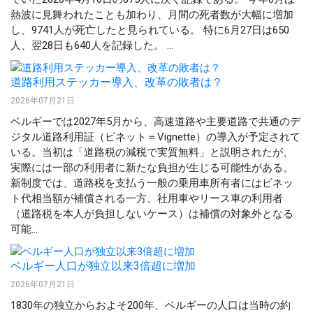
熱波に見舞われたことも加わり、月間の死者数が大幅に増加
し、9741人が死亡したと見られている。 特に6月27日は650
人、翌28日も640人を記録した。 ...
道路利用ステッカー導入、改革の敗者は？
2026年07月21日
ベルギーでは2027年5月から、高速道路や主要道路で共通のデ
ジタル道路利用証（ビネット＝Vignette）の導入が予定されて
いる。当初は「道路税の減税で実質無料」と説明されたが、
実際には一部の利用者に新たな負担が生じる可能性がある。
新制度では、道路税を支払う一般の乗用車所有者にはビネッ
ト代相当額が補償される一方、社用車やリース車の利用者
（道路税を本人が負担しないケース）は補償の対象外となる
可能...
ベルギー人口が独立以来3倍超に増加
2026年07月21日
1830年の独立からおよそ200年、ベルギーの人口は当時の約