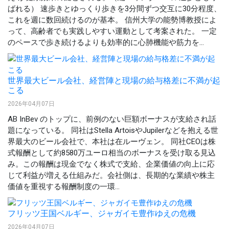
ばれる） 速歩きとゆっくり歩きを3分間ずつ交互に30分程度、
これを週に数回続けるのが基本。 信州大学の能勢博教授によ
って、高齢者でも実践しやすい運動として考案された。 一定
のペースで歩き続けるよりも効率的に心肺機能や筋力を...
世界最大ビール会社、経営陣と現場の給与格差に不満が起
こる
2026年04月07日
AB InBev のトップに、前例のない巨額ボーナスが支給され話
題になっている。 同社はStella ArtoisやJupilerなどを抱える世
界最大のビール会社で、本社は在ルーヴェン。 同社CEOは株
式報酬として約8580万ユーロ相当のボーナスを受け取る見込
み。この報酬は現金でなく株式で支給、企業価値の向上に応
じて利益が増える仕組みだ。会社側は、長期的な業績や株主
価値を重視する報酬制度の一環...
フリッツ王国ベルギー、ジャガイモ豊作ゆえの危機
2026年04月07日