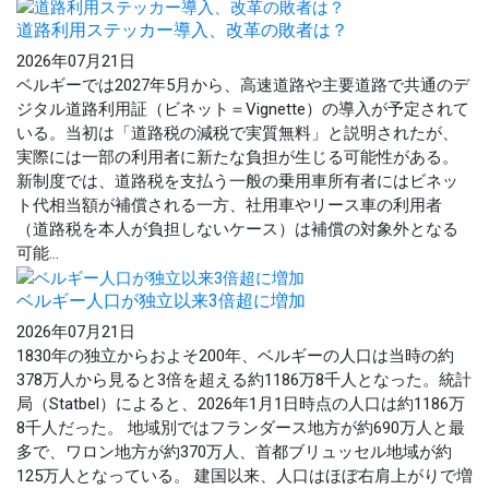
道路利用ステッカー導入、改革の敗者は？
2026年07月21日
ベルギーでは2027年5月から、高速道路や主要道路で共通のデ
ジタル道路利用証（ビネット＝Vignette）の導入が予定されて
いる。当初は「道路税の減税で実質無料」と説明されたが、
実際には一部の利用者に新たな負担が生じる可能性がある。
新制度では、道路税を支払う一般の乗用車所有者にはビネッ
ト代相当額が補償される一方、社用車やリース車の利用者
（道路税を本人が負担しないケース）は補償の対象外となる
可能...
ベルギー人口が独立以来3倍超に増加
2026年07月21日
1830年の独立からおよそ200年、ベルギーの人口は当時の約
378万人から見ると3倍を超える約1186万8千人となった。統計
局（Statbel）によると、2026年1月1日時点の人口は約1186万
8千人だった。 地域別ではフランダース地方が約690万人と最
多で、ワロン地方が約370万人、首都ブリュッセル地域が約
125万人となっている。 建国以来、人口はほぼ右肩上がりで増