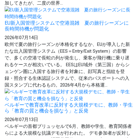
加してきたが、二度の世界...
EU新入国管理システムで空港混雑 夏の旅行シーズンに
長時間待機が問題化
2026年07月14日
欧州で夏の旅行シーズンが本格化するなか、EUが導入した新
たな出入国管理システム（EES＝Entry/Exit System）の影響
で、多くの空港で長蛇の列が発生し、乗客が飛行機に乗り遅
れるケースが相次いでいる。 EESはEU域外（第三国）からシ
ェンゲン圏に入国する旅行者を対象に、顔写真と指紋を登
録・照合する生体認証システムで、従来のパスポートへの入
国スタンプに代わるもの。2026年4月から本格運...
ベルギーで教育改革に反対する大規模デモに、教師・学生
ら「教育の質と機会を損なう」と反発
2026年07月13日
ベルギーの首都ブリュッセルで6月、教師や学生、教育関係者
らによる大規模な抗議デモが行われた。 デモ参加者が反対し