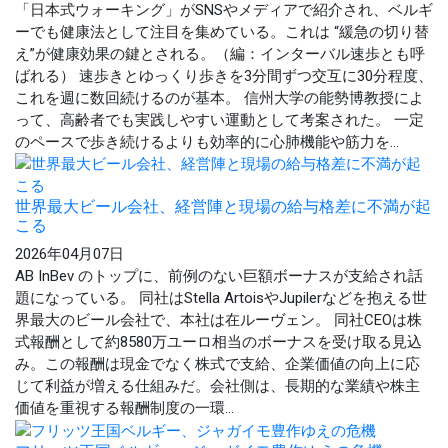
「日本式ウォーキング」がSNSやメディアで紹介され、ベルギ
ーでも健康法として注目を集めている。これは “緩急の切り替
え”が健康効果の鍵とされる。（編：インターバル速歩とも呼
ばれる） 速歩きとゆっくり歩きを3分間ずつ交互に30分程度、
これを週に数回続けるのが基本。 信州大学の能勢博教授によ
って、高齢者でも実践しやすい運動として考案された。 一定
のペースで歩き続けるよりも効率的に心肺機能や筋力を...
世界最大ビール会社、経営陣と現場の給与格差に不満が起
こる
2026年04月07日
AB InBev のトップに、前例のない巨額ボーナスが支給され話
題になっている。 同社はStella ArtoisやJupilerなどを抱える世
界最大のビール会社で、本社は在ルーヴェン。 同社CEOは株
式報酬として約8580万ユーロ相当のボーナスを受け取る見込
み。この報酬は現金でなく株式で支給、企業価値の向上に応
じて利益が増える仕組みだ。会社側は、長期的な業績や株主
価値を重視する報酬制度の一環...