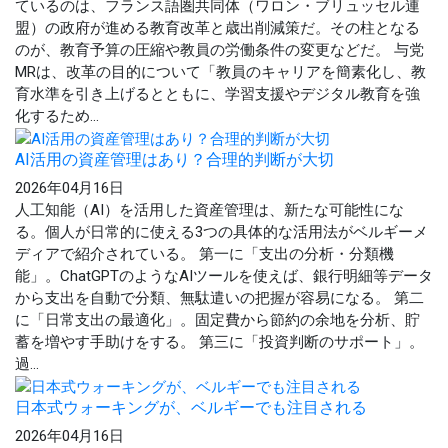
ているのは、フランス語圏共同体（ワロン・ブリュッセル連
盟）の政府が進める教育改革と歳出削減策だ。その柱となる
のが、教育予算の圧縮や教員の労働条件の変更などだ。 与党
MRは、改革の目的について「教員のキャリアを簡素化し、教
育水準を引き上げるとともに、学習支援やデジタル教育を強
化するため...
AI活用の資産管理はあり？合理的判断が大切
2026年04月16日
人工知能（AI）を活用した資産管理は、新たな可能性にな
る。個人が日常的に使える3つの具体的な活用法がベルギーメ
ディアで紹介されている。 第一に「支出の分析・分類機
能」。ChatGPTのようなAIツールを使えば、銀行明細等データ
から支出を自動で分類、無駄遣いの把握が容易になる。 第二
に「日常支出の最適化」。固定費から節約の余地を分析、貯
蓄を増やす手助けをする。 第三に「投資判断のサポート」。
過...
日本式ウォーキングが、ベルギーでも注目される
2026年04月16日