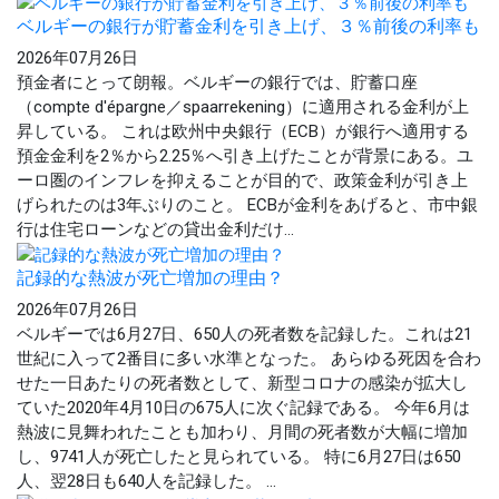
ベルギーの銀行が貯蓄金利を引き上げ、３％前後の利率も
2026年07月26日
預金者にとって朗報。ベルギーの銀行では、貯蓄口座
（compte d'épargne／spaarrekening）に適用される金利が上
昇している。 これは欧州中央銀行（ECB）が銀行へ適用する
預金金利を2％から2.25％へ引き上げたことが背景にある。ユ
ーロ圏のインフレを抑えることが目的で、政策金利が引き上
げられたのは3年ぶりのこと。 ECBが金利をあげると、市中銀
行は住宅ローンなどの貸出金利だけ...
記録的な熱波が死亡増加の理由？
2026年07月26日
ベルギーでは6月27日、650人の死者数を記録した。これは21
世紀に入って2番目に多い水準となった。 あらゆる死因を合わ
せた一日あたりの死者数として、新型コロナの感染が拡大し
ていた2020年4月10日の675人に次ぐ記録である。 今年6月は
熱波に見舞われたことも加わり、月間の死者数が大幅に増加
し、9741人が死亡したと見られている。 特に6月27日は650
人、翌28日も640人を記録した。 ...